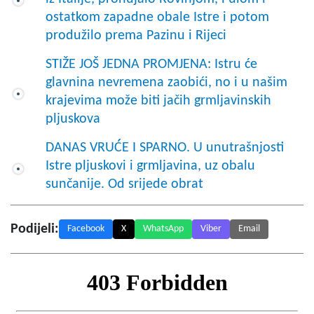
ostatkom zapadne obale Istre i potom
produžilo prema Pazinu i Rijeci
STIŽE JOŠ JEDNA PROMJENA: Istru će
glavnina nevremena zaobići, no i u našim
krajevima može biti jačih grmljavinskih
pljuskova
DANAS VRUĆE I SPARNO. U unutrašnjosti
Istre pljuskovi i grmljavina, uz obalu
sunčanije. Od srijede obrat
Podijeli:
Facebook
X
WhatsApp
Viber
Email