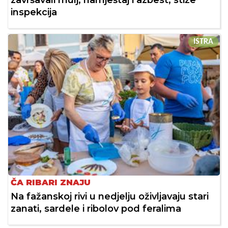
završavali mulj, namještaj i azbest, stiže
inspekcija
ISTRA
ČA RIBARI ZNAJU
Na fažanskoj rivi u nedjelju oživljavaju stari
zanati, sardele i ribolov pod feralima