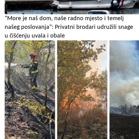
"More je naš dom, naše radno mjesto i temelj
našeg poslovanja": Privatni brodari udružili snage
u čišćenju uvala i obale