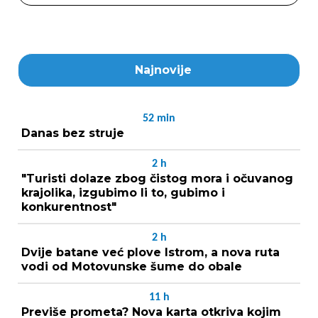
Najnovije
52
min
Danas bez struje
2
h
"Turisti dolaze zbog čistog mora i očuvanog
krajolika, izgubimo li to, gubimo i
konkurentnost"
2
h
Dvije batane već plove Istrom, a nova ruta
vodi od Motovunske šume do obale
11
h
Previše prometa? Nova karta otkriva kojim