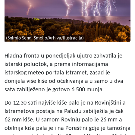
(Snimio Sendi Smoljo/Arhiva/Ilustracija)
Hladna fronta u ponedjeljak ujutro zahvatila je
istarski poluotok, a prema informacijama
istarskog meteo portala Istramet, zasad je
donijela više kiše od očekivanja a u samo u dva
sata zabilježeno je gotovo 6.500 munja.
Do 12.30 sati najviše kiše palo je na Rovinjštini a
Istrametova postaja na Paludu zabilježila je čak
62 mm kiše. U samom Rovinju palo je 26 mm a
obilnija kiša pala je i na Poreštini gdje je tamošnja