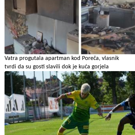
Vatra progutala apartman kod Poreča, vlasnik
tvrdi da su gosti slavili dok je kuća gorjela