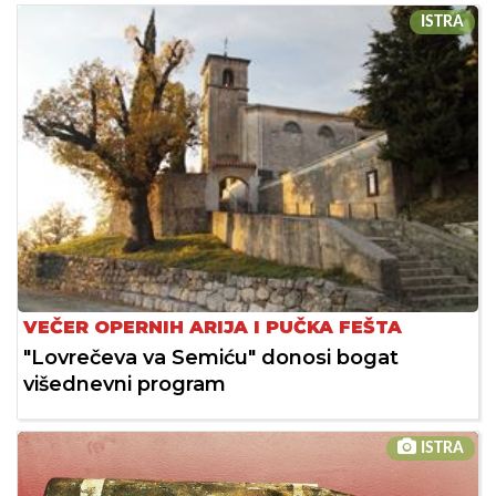
ISTRA
VEČER OPERNIH ARIJA I PUČKA FEŠTA
"Lovrečeva va Semiću" donosi bogat
višednevni program
ISTRA