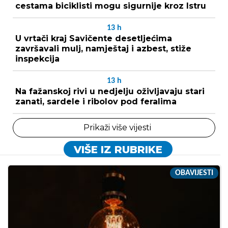
cestama biciklisti mogu sigurnije kroz Istru
13
h
U vrtači kraj Savičente desetljećima
završavali mulj, namještaj i azbest, stiže
inspekcija
13
h
Na fažanskoj rivi u nedjelju oživljavaju stari
zanati, sardele i ribolov pod feralima
Prikaži više vijesti
VIŠE IZ RUBRIKE
OBAVIJESTI