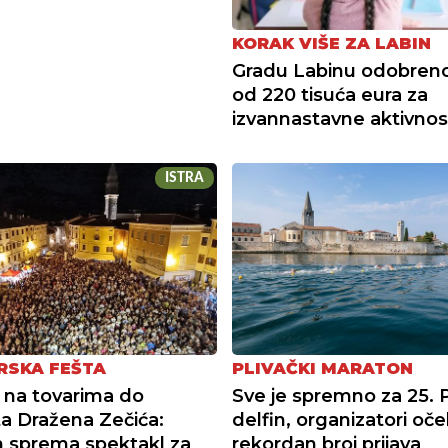
KORAK VIŠE ZA LABIN
Gradu Labinu odobreno
od 220 tisuća eura za
izvannastavne aktivnos
ISTRA
SKA FEŠTA
PLIVAČKI MARATON
 na tovarima do
Sve je spremno za 25. 
a Dražena Zečića:
delfin, organizatori oč
 sprema spektakl za
rekordan broj prijava