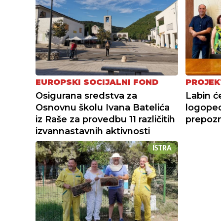
EUROPSKI SOCIJALNI FOND
PROJEK
Osigurana sredstva za
Labin ć
Osnovnu školu Ivana Batelića
logope
iz Raše za provedbu 11 različitih
prepoz
izvannastavnih aktivnosti
ISTRA