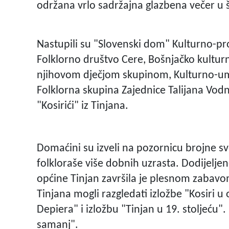
održana vrlo sadržajna glazbena večer u
Nastupili su "Slovenski dom" Kulturno-pro
Folklorno društvo Cere, Bošnjačko kultu
njihovom dječjom skupinom, Kulturno-umje
Folklorna skupina Zajednice Talijana Vod
"Kosirići" iz Tinjana.
Domaćini su izveli na pozornicu brojne s
folkloraše više dobnih uzrasta. Dodijelje
općine Tinjan završila je plesnom zabavo
Tinjana mogli razgledati izložbe "Kosiri u
Depiera" i izložbu "Tinjan u 19. stoljeću"
samanj".