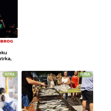
OBROG
jeku
trka,
ISTRA
ISTRA