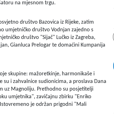
 šatoru na mjesnom trgu.
svjetno društvo Bazovica iz Rijeke, zatim
rno umjetničko društvo Vodnjan zajedno s
tničko društvo "Sijač" Lučko iz Zagreba,
njan, Gianluca Prelogar te domaćini Kumpanija
voje skupine: mažoretkinje, harmonikaše i
ne su i zahvalnice sudionicima, a proslava Dana
m uz Magnoliju. Prethodno su posjetitelji
 oku umjetnika", zavičajnu zbirku "Enriko
. Istovremeno je održan prigodni "Mali