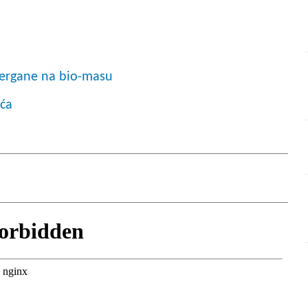
energane na bio-masu
ića