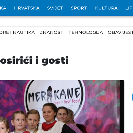
IKA
HRVATSKA
SVIJET
SPORT
KULTURA
LI
ORE I NAUTIKA
ZNANOST
TEHNOLOGIJA
OBAVIJEST
irići i gosti