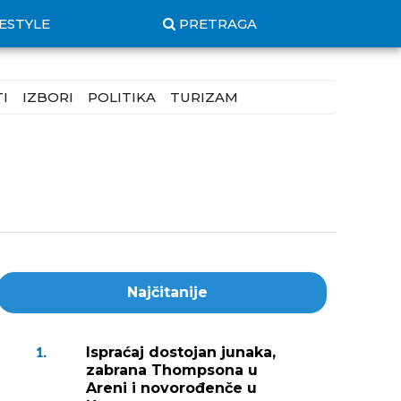
FESTYLE
PRETRAGA
I
IZBORI
POLITIKA
TURIZAM
Najčitanije
Ispraćaj dostojan junaka,
1.
zabrana Thompsona u
Areni i novorođenče u