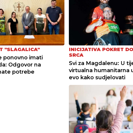
T "SLAGALICA"
INICIJATIVA POKRET D
SRCA
e ponovno imati
Svi za Magdalenu: U ti
da: Odgovor na
virtualna humanitarna u
nate potrebe
evo kako sudjelovati