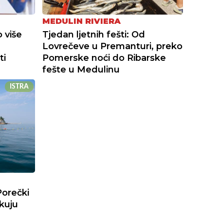
MEDULIN RIVIERA
 više
Tjedan ljetnih fešti: Od
Lovrečeve u Premanturi, preko
ti
Pomerske noći do Ribarske
fešte u Medulinu
ISTRA
Porečki
ekuju