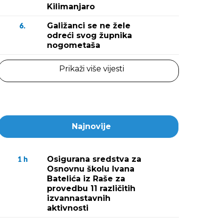
Kilimanjaro
Galižanci se ne žele
6.
odreći svog župnika
nogometaša
Prikaži više vijesti
Najnovije
Osigurana sredstva za
1
h
Osnovnu školu Ivana
Batelića iz Raše za
provedbu 11 različitih
izvannastavnih
aktivnosti