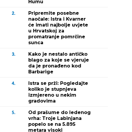
Humu
Pripremite posebne
2.
naočale: Istra i Kvarner
će imati najbolje uvjete
u Hrvatskoj za
promatranje pomrčine
sunca
Kako je nestalo antičko
3.
blago za koje se vjeruje
da je pronađeno kod
Barbarige
Istra se prži: Pogledajte
4.
koliko je stupnjeva
izmjereno u nekim
gradovima
Od prašume do ledenog
5.
vrha: Troje Labinjana
popelo se na 5.895
metara visoki