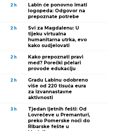
Labin će ponovno imati
2
h
logopeda: Odgovor na
prepoznate potrebe
Svi za Magdalenu: U
2
h
tijeku virtualna
humanitarna utrka, evo
kako sudjelovati
Kako prepoznati pravi
2
h
med? Porečki pčelari
provode edukaciju
Gradu Labinu odobreno
2
h
više od 220 tisuća eura
za izvannastavne
aktivnosti
Tjedan ljetnih fešti: Od
3
h
Lovrečeve u Premanturi,
preko Pomerske noći do
Ribarske fešte u