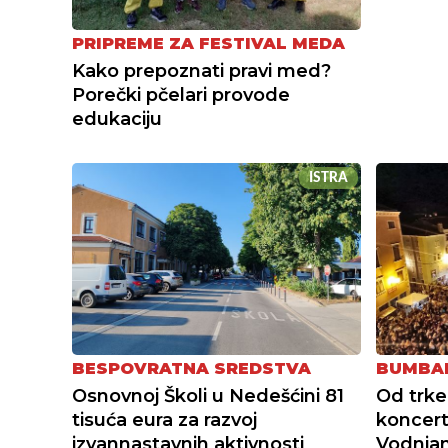
PRIPREME ZA FESTIVAL MEDA
Kako prepoznati pravi med?
Porečki pčelari provode
edukaciju
ISTRA
BESPOVRATNA SREDSTVA
BUMBAR
Osnovnoj Školi u Nedešćini 81
Od trke
tisuća eura za razvoj
koncert
izvannastavnih aktivnosti
Vodnjan