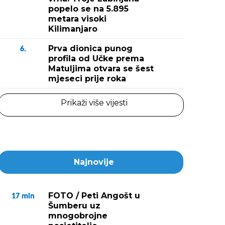
popelo se na 5.895
metara visoki
Kilimanjaro
Prva dionica punog
6.
profila od Učke prema
Matuljima otvara se šest
mjeseci prije roka
Prikaži više vijesti
Najnovije
FOTO / Peti Angošt u
17
min
Šumberu uz
mnogobrojne