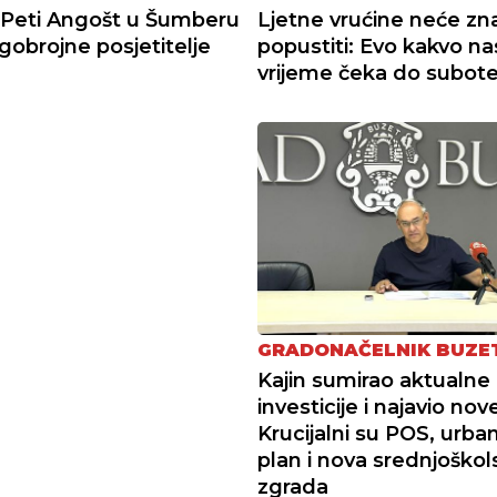
Peti Angošt u Šumberu
Ljetne vrućine neće zna
obrojne posjetitelje
popustiti: Evo kakvo na
vrijeme čeka do subot
GRADONAČELNIK BUZE
Kajin sumirao aktualne
investicije i najavio nov
Krucijalni su POS, urban
plan i nova srednjoškol
zgrada