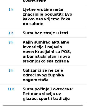
posjetitelje
Ljetne vrućine neće
1
h
značajnije popustiti: Evo
kakvo nas vrijeme čeka
do subote
Sutra bez struje u Istri
1
h
Kajin sumirao aktualne
3
h
investicije i najavio
nove: Krucijalni su POS,
urbanistički plan i nova
srednjoškolska zgrada
Galižanci se ne žele
3
h
odreći svog župnika
nogometaša
Sutra počinje Lovrečeva:
11
h
Pet dana slavlja uz
glazbu, sport i tradiciju