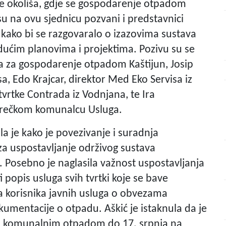
te okoliša, gdje se gospodarenje otpadom
u na ovu sjednicu pozvani i predstavnici
 kako bi se razgovaralo o izazovima sustava
dućim planovima i projektima. Pozivu su se
ra za gospodarenje otpadom Kaštijun, Josip
a, Edo Krajcar, direktor Med Eko Servisa iz
vrtke Contrada iz Vodnjana, te Ira
porečkom komunalcu Usluga.
la je kako je povezivanje i suradnja
a uspostavljanje održivog sustava
 Posebno je naglasila važnost uspostavljanja
 popis usluga svih tvrtki koje se bave
a korisnika javnih usluga o obvezama
umentacije o otpadu. Aškić je istaknula da je
u komunalnim otpadom do 17. srpnja na