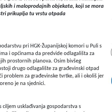
ljskih i maloprodajnih objekata, koji se mora
stri prikuplja tu vrstu otpada
spodarstvu pri HGK-Županijskoj komori u Puli s
vima i općinama da predvide odlagališta za
jih prostornih planova. Osim bivšeg
stoji drugo odlagalište za građevinski otpad
i problem za građevinske tvrtke, ali i okoliš jer
oreno je na sjednici.
i s ciljem usklađivanja gospodarstva s