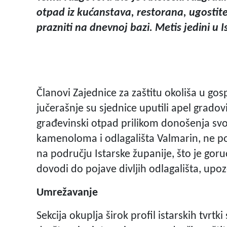
otpad iz kućanstava, restorana, ugostite
prazniti na dnevnoj bazi. Metis jedini u I
Članovi Zajednice za zaštitu okoliša u go
jučerašnje su sjednice uputili apel grado
građevinski otpad prilikom donošenja svo
kamenoloma i odlagališta Valmarin, ne po
na području Istarske županije, što je goruć
dovodi do pojave divljih odlagališta, upoz
Umrežavanje
Sekcija okuplja širok profil istarskih tvrtk