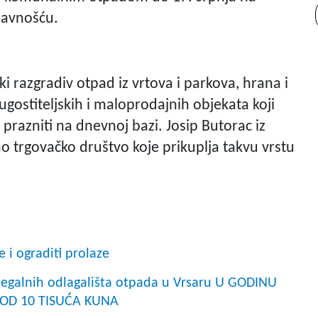
javnošću.
ki razgradiv otpad iz vrtova i parkova, hrana i
ugostiteljskih i maloprodajnih objekata koji
razniti na dnevnoj bazi. Josip Butorac iz
no trgovačko društvo koje prikuplja takvu vrstu
 i ograditi prolaze
ilegalnih odlagališta otpada u Vrsaru U GODINU
OD 10 TISUĆA KUNA