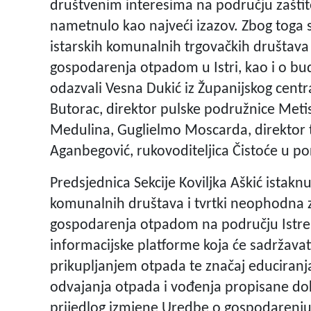
društvenim interesima na području zašti
nametnulo kao najveći izazov. Zbog toga s
istarskih komunalnih trgovačkih društava
gospodarenja otpadom u Istri, kao i o bu
odazvali Vesna Dukić iz Županijskog cent
Butorac, direktor pulske podružnice Metis
Medulina, Guglielmo Moscarda, direktor t
Aganbegović, rukovoditeljica Čistoće u 
Predsjednica Sekcije Koviljka Aškić istaknu
komunalnih društava i tvrtki neophodna z
gospodarenja otpadom na području Istre.
informacijske platforme koja će sadržavati
prikupljanjem otpada te značaj educiranj
odvajanja otpada i vođenja propisane dok
prijedlog izmjene Uredbe o gospodarenj