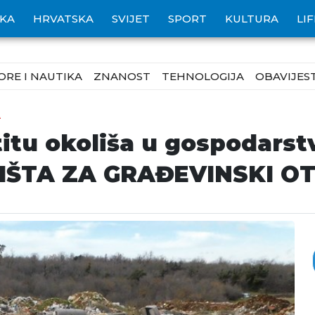
IKA
HRVATSKA
SVIJET
SPORT
KULTURA
LI
ORE I NAUTIKA
ZNANOST
TEHNOLOGIJA
OBAVIJEST
A
titu okoliša u gospodars
ŠTA ZA GRAĐEVINSKI O