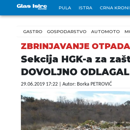
PULA
ISTRA
CRNA KRON
GASTRO
GOSPODARSTVO
AUTOMOTO
M
ZBRINJAVANJE OTPAD
Sekcija HGK-a za zaš
DOVOLJNO ODLAGALI
29.06.2019 17:22
| Autor: Borka PETROVIĆ