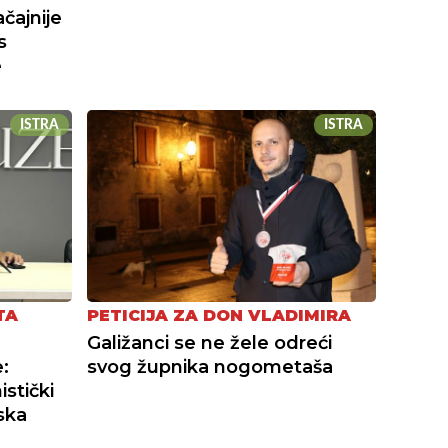
čajnije
s
e
ISTRA
ISTRA
TA
PETICIJA ZA DON VLADIMIRA
Galižanci se ne žele odreći
e:
svog župnika nogometaša
istički
ska