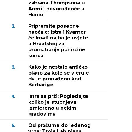
zabrana Thompsona u
Areni i novorođenče u
Humu
Pripremite posebne
2.
naočale: Istra i Kvarner
će imati najbolje uvjete
u Hrvatskoj za
promatranje pomrčine
sunca
Kako je nestalo antičko
3.
blago za koje se vjeruje
da je pronađeno kod
Barbarige
Istra se prži: Pogledajte
4.
koliko je stupnjeva
izmjereno u nekim
gradovima
Od prašume do ledenog
5.
vrha: Troje Labinjana