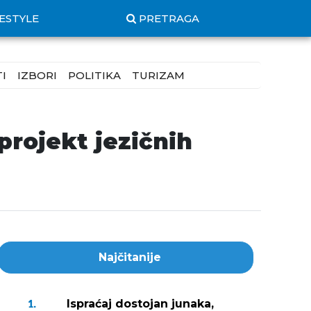
FESTYLE
PRETRAGA
I
IZBORI
POLITIKA
TURIZAM
projekt jezičnih
Najčitanije
Ispraćaj dostojan junaka,
1.