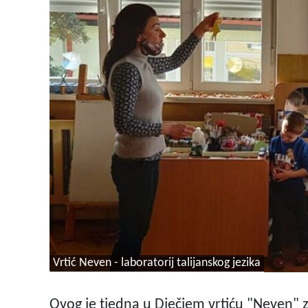
Vrtić Neven - laboratorij talijanskog jezika
Ovog je tjedna u Dječjem vrtiću "Neven" z