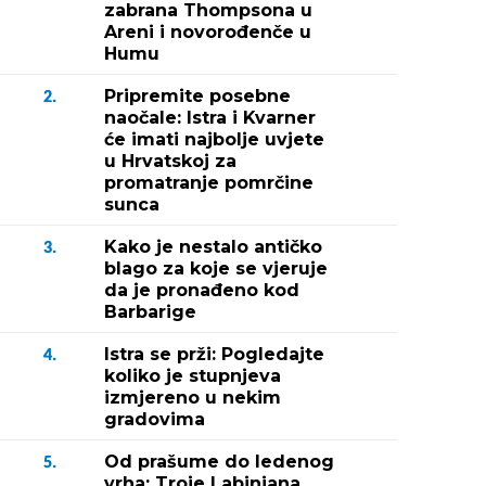
zabrana Thompsona u
Areni i novorođenče u
Humu
Pripremite posebne
2.
naočale: Istra i Kvarner
će imati najbolje uvjete
u Hrvatskoj za
promatranje pomrčine
sunca
Kako je nestalo antičko
3.
blago za koje se vjeruje
da je pronađeno kod
Barbarige
Istra se prži: Pogledajte
4.
koliko je stupnjeva
izmjereno u nekim
gradovima
Od prašume do ledenog
5.
vrha: Troje Labinjana