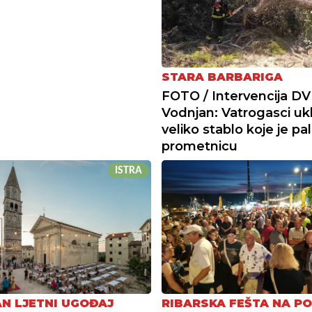
STARA BARBARIGA
FOTO / Intervencija D
Vodnjan: Vatrogasci ukl
veliko stablo koje je pa
prometnicu
ISTRA
N LJETNI UGOĐAJ
RIBARSKA FEŠTA NA P