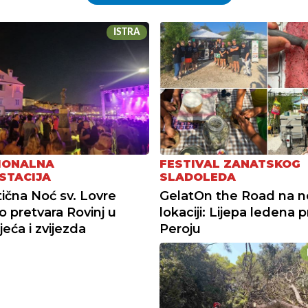
ISTRA
IONALNA
FESTIVAL ZANATSKOG
STACIJA
SLADOLEDA
čna Noć sv. Lovre
GelatOn the Road na n
 pretvara Rovinj u
lokaciji: Lijepa ledena p
jeća i zvijezda
Peroju