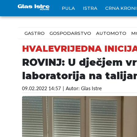
PULA
ISTRA
CRNA KRON
GASTRO
GOSPODARSTVO
AUTOMOTO
M
HVALEVRIJEDNA INICIJ
ROVINJ: U dječjem vr
laboratorija na talij
09.02.2022 14:57
| Autor: Glas Istre