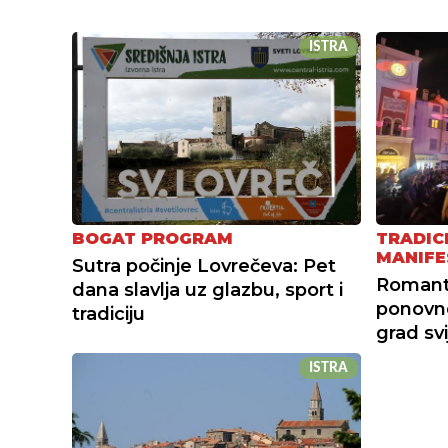
ISTRA
BOGAT PROGRAM
TRADIC
MANIFE
Sutra počinje Lovrečeva: Pet
Romanti
dana slavlja uz glazbu, sport i
ponovno
tradiciju
grad svi
ISTRA