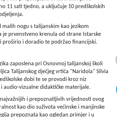
o 11 sati tjedno, a uključuje 10 predškolskih
odjeljenja.
od malih nogu s talijanskim kao jezikom
oja je prvenstveno krenula od strane Istarske
 proširio i doradio te podržao financijski.
zika zaposlena pri Osnovnoj talijanskoj školi
ica Talijanskog dječjeg vrtića "Naridola" Silvia
edškolske dobi te se provodi kroz niz
 i audio-vizualne didaktičke materijale.
ajvažnijih i prepoznatljivih vrijednosti ovog
uralnost kao dio suživota većinske i manjinske
egija prepoznata kao ogledan primjer i u