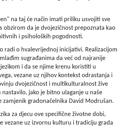
n" na taj će način imati priliku usvojiti sve
, s obzirom da je dvojezičnost prepoznata kao
itivnih i psiholoških pogodnosti.
 radi o hvalevrijednoj inicijativi. Realizacijom
jmlađim sugrađanima da već od najranije
jezikom i da se njime krenu koristiti u
vega, vezane uz njihov kontekst odrastanja i
vinju dvojezičnost i multikulturalnost žive
nastavilo, jako je bitno ulaganje u naše
 je zamjenik gradonačelnika David Modrušan.
zika za djecu ove specifične životne dobi,
 vezane uz izvornu kulturu i tradiciju grada