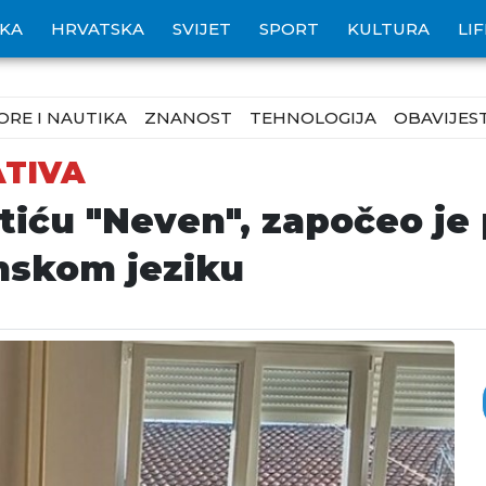
IKA
HRVATSKA
SVIJET
SPORT
KULTURA
LI
ORE I NAUTIKA
ZNANOST
TEHNOLOGIJA
OBAVIJEST
ATIVA
tiću "Neven", započeo je 
anskom jeziku