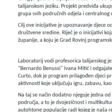
talijanskom jeziku. Projekt predviđa ukupn
grupa svih područnih odjela i centralnog 
Cilj ove inicijative je upoznavanje djece 
društvene sredine. Riječ je o inicijativi k
županije, a koju je Grad Rovinj programski
Laboratorij vodi profesorica talijanskog je
"Bernardo Benussi" Ivana Mitić i odgajatelj
Curto, dok je program prilagođen djeci pr
aktivnosti koje uključuju igru, zabavu, kao
Na taj se način dodatno njeguje jedna od n
područja, a to je dvojezičnost i multikult
autohtone populacije radi kojeg je naša r