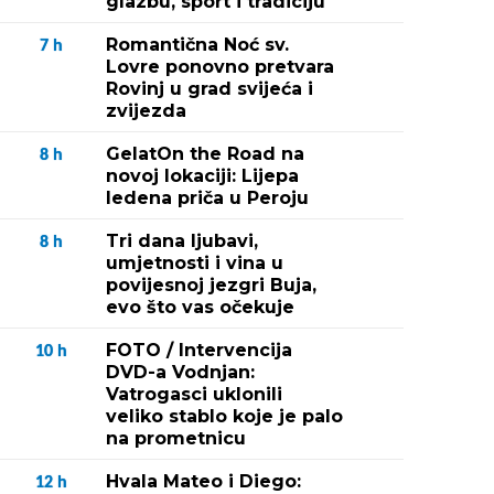
glazbu, sport i tradiciju
Romantična Noć sv.
7
h
Lovre ponovno pretvara
Rovinj u grad svijeća i
zvijezda
GelatOn the Road na
8
h
novoj lokaciji: Lijepa
ledena priča u Peroju
Tri dana ljubavi,
8
h
umjetnosti i vina u
povijesnoj jezgri Buja,
evo što vas očekuje
FOTO / Intervencija
10
h
DVD-a Vodnjan:
Vatrogasci uklonili
veliko stablo koje je palo
na prometnicu
Hvala Mateo i Diego:
12
h