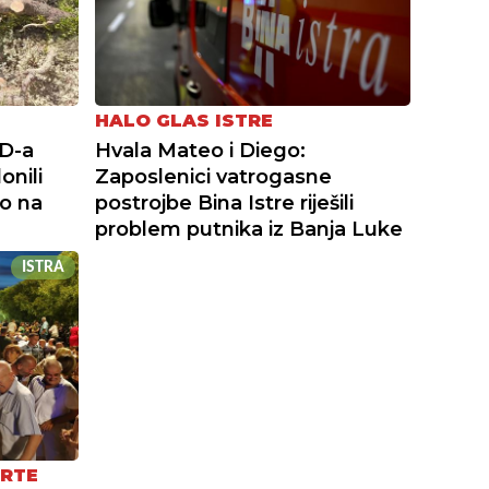
HALO GLAS ISTRE
VD-a
Hvala Mateo i Diego:
onili
Zaposlenici vatrogasne
lo na
postrojbe Bina Istre riješili
problem putnika iz Banja Luke
ISTRA
ORTE