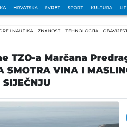
IKA
HRVATSKA
SVIJET
SPORT
KULTURA
LI
ORE I NAUTIKA
ZNANOST
TEHNOLOGIJA
OBAVIJEST
ne TZO-a Marčana Predrag
RVA SMOTRA VINA I MASLI
 SIJEČNJU