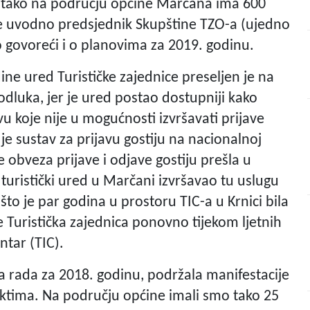
 tako na području općine Marčana ima 600
že uvodno predsjednik Skupštine TZO-a (ujedno
o govoreći i o planovima za 2019. godinu.
ne ured Turističke zajednice preseljen je na
odluka, jer je ured postao dostupniji kako
vu koje nije u mogućnosti izvršavati prijave
 je sustav za prijavu gostiju na nacionalnoj
e obveza prijave i odjave gostiju prešla u
 turistički ured u Marčani izvršavao tu uslugu
što je par godina u prostoru TIC-a u Krnici bila
e Turistička zajednica ponovno tijekom ljetnih
ntar (TIC).
 rada za 2018. godinu, podržala manifestacije
bjektima. Na području općine imali smo tako 25