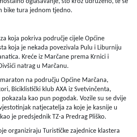
mostalno oglašavanje, što kroz udruženo, te se
h bike tura jednom tjedno.
za koja pokriva područje cijele Općine
sta koja je nekada povezivala Pulu i Liburniju
anatica. Kreće iz Marčane prema Krnici i
i Divšići natrag u Marčanu.
B maraton na području Općine Marčana,
tori, Biciklistički klub AXA iz Svetvinčenta,
e pokazala kao pun pogodak. Vozile su se dvije
jestotinjak natjecatelja za koje je kasnije u
ekao je predsjednik TZ-a Predrag Pliško.
je organiziraju Turističke zajednice klastera