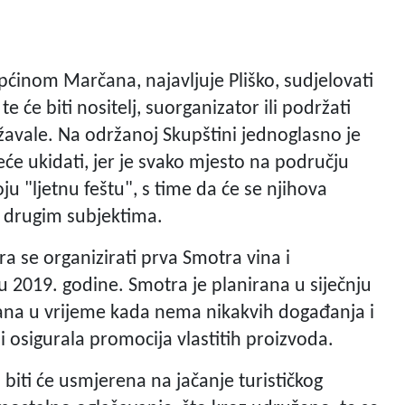
ćinom Marčana, najavljuje Pliško, sudjelovati
e će biti nositelj, suorganizator ili podržati
ržavale. Na održanoj Skupštini jednoglasno je
će ukidati, jer je svako mjesto na području
ju "ljetnu feštu", s time da će se njihova
 s drugim subjektima.
ira se organizirati prva Smotra vina i
u 2019. godine. Smotra je planirana u siječnju
tana u vrijeme kada nema nikakvih događanja i
 i osigurala promocija vlastitih proizvoda.
biti će usmjerena na jačanje turističkog