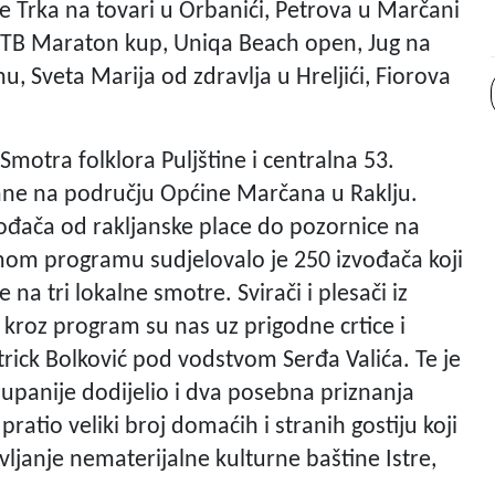
 je Trka na tovari u Orbanići, Petrova u Marčani
i MTB Maraton kup, Uniqa Beach open, Jug na
u, Sveta Marija od zdravlja u Hreljići, Fiorova
Smotra folklora Puljštine i centralna 53.
žane na području Općine Marčana u Raklju.
đača od rakljanske place do pozornice na
mom programu sudjelovalo je 250 izvođača koji
na tri lokalne smotre. Svirači i plesači iz
 a kroz program su nas uz prigodne crtice i
trick Bolković pod vodstvom Serđa Valića. Te je
županije dodijelio i dva posebna priznanja
ratio veliki broj domaćih i stranih gostiju koji
vljanje nematerijalne kulturne baštine Istre,