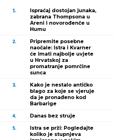
Ispraćaj dostojan junaka,
1.
zabrana Thompsona u
Areni i novorođenče u
Humu
Pripremite posebne
2.
naočale: Istra i Kvarner
će imati najbolje uvjete
u Hrvatskoj za
promatranje pomrčine
sunca
Kako je nestalo antičko
3.
blago za koje se vjeruje
da je pronađeno kod
Barbarige
Danas bez struje
4.
Istra se prži: Pogledajte
5.
koliko je stupnjeva