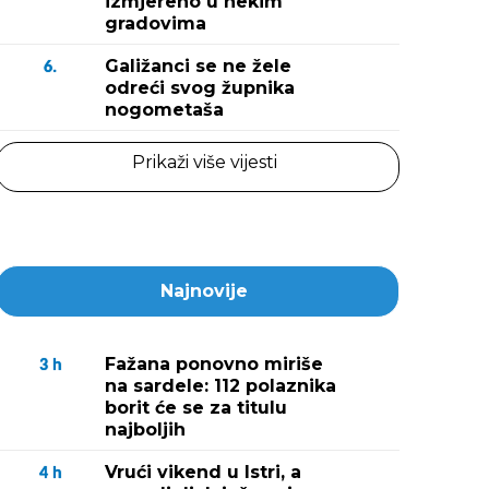
izmjereno u nekim
gradovima
Galižanci se ne žele
6.
odreći svog župnika
nogometaša
Prikaži više vijesti
Najnovije
Fažana ponovno miriše
3
h
na sardele: 112 polaznika
borit će se za titulu
najboljih
Vrući vikend u Istri, a
4
h