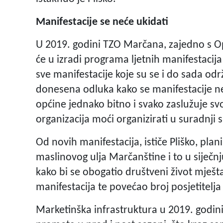
Manifestacije se neće ukidati
U 2019. godini TZO Marčana, zajedno s Op
će u izradi programa ljetnih manifestacija t
sve manifestacije koje su se i do sada od
donesena odluka kako se manifestacije ne
općine jednako bitno i svako zaslužuje svo
organizacija moći organizirati u suradnji
Od novih manifestacija, ističe Pliško, plan
maslinovog ulja Marčanštine i to u siječnj
kako bi se obogatio društveni život mješ
manifestacija te povećao broj posjetitelja
Marketinška infrastruktura u 2019. godini 