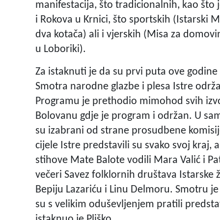
manifestacija, što tradicionalnih, kao što
i Rokova u Krnici, što sportskih (Istarsk
dva kotača) ali i vjerskih (Misa za domovin
u Loboriki).
Za istaknuti je da su prvi puta ove godine 
Smotra narodne glazbe i plesa Istre odr
Programu je prethodio mimohod svih izvo
Bolovanu gdje je program i održan. U sa
su izabrani od strane prosudbene komisije 
cijele Istre predstavili su svako svoj kraj,
stihove Mate Balote vodili Mara Valić i Pa
večeri Savez folklornih društava Istarske 
Bepiju Lazariću i Linu Delmoru. Smotru je p
su s velikim oduševljenjem pratili predsta
istaknuo je Pliško.