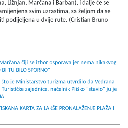
a, Ližnjan, Marčana i Barban), i dalje će se
 namijenjena svim uzrastima, sa željom da se
biti podijeljena u dvije rute. (Cristian Bruno
Marčana čiji se izbor osporava jer nema nikakvog
O BI TU BILO SPORNO"
to je Ministarstvo turizma utvrdilo da Vedrana
Turističke zajednice, načelnik Pliško "stavio" ju je
JA
: TISKANA KARTA ZA LAKŠE PRONALAŽENJE PLAŽA I