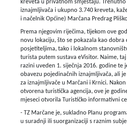
kreveta u privatnom smještaju. Trenutno
iznajmljivača i ukupno 3.740 kreveta, ka
i načelnik Općine) Marčana Predrag Plišk
Prema njegovim riječima, tijekom ove godi
novu lokaciju, što se pokazala kao dobra 
posjetiteljima, tako i lokalnom stanovništ
turista putem sustava eVisitor. Naime, taj
razini uveden 1. siječnja 2016. godine te j
obavezu pojedinačnih iznajmljivača, ali je
za iznajmljivače u Marčani i Krnici. Nakon 
otvorena turistička agencija, ove je godin
mjeseci otvorila Turističko informativni ce
- TZ Marčane je, sukladno Planu programa
u suradnji ili suorganizaciji s raznim su