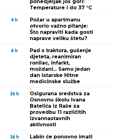
ponedjeljak još gori:
Temperature i do 37 °C
Požar u apartmanu
4
h
otvorio važno pitanje:
Što napraviti kada gosti
naprave veliku štetu?
Pad s traktora, gušenje
6
h
djeteta, reanimiran
ronilac, infarkt,
moždani... Samo jedan
dan istarske Hitne
medicinske službe
Osigurana sredstva za
16
h
Osnovnu školu Ivana
Batelića iz Raše za
provedbu 11 različitih
izvannastavnih
aktivnosti
Labin će ponovno imati
16
h