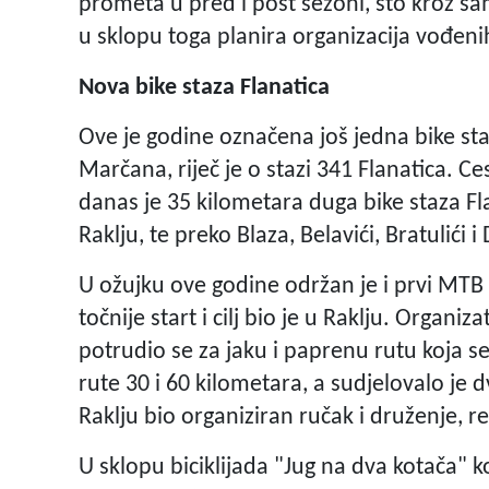
prometa u pred i post sezoni, što kroz sa
u sklopu toga planira organizacija vođeni
Nova bike staza Flanatica
Ove je godine označena još jedna bike sta
Marčana, riječ je o stazi 341 Flanatica. Ce
danas je 35 kilometara duga bike staza Fl
Raklju, te preko Blaza, Belavići, Bratulići 
U ožujku ove godine održan je i prvi MT
točnije start i cilj bio je u Raklju. Organiza
potrudio se za jaku i paprenu rutu koja s
rute 30 i 60 kilometara, a sudjelovalo je dv
Raklju bio organiziran ručak i druženje, r
U sklopu biciklijada "Jug na dva kotača" ko