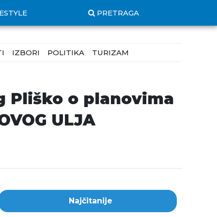
FESTYLE
PRETRAGA
I
IZBORI
POLITIKA
TURIZAM
 Pliško o planovima
NOVOG ULJA
Najčitanije