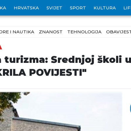
IKA
HRVATSKA
SVIJET
SPORT
KULTURA
LI
ORE I NAUTIKA
ZNANOST
TEHNOLOGIJA
OBAVIJEST
A
a turizma: Srednjoj školi
RILA POVIJESTI"