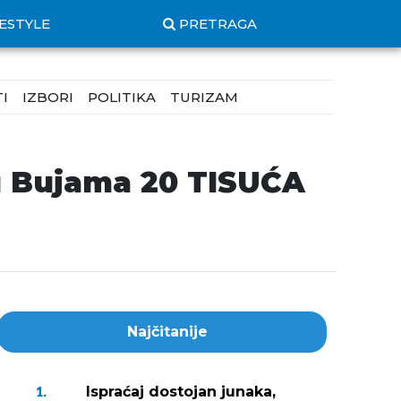
FESTYLE
PRETRAGA
I
IZBORI
POLITIKA
TURIZAM
 u Bujama 20 TISUĆA
Najčitanije
Ispraćaj dostojan junaka,
1.