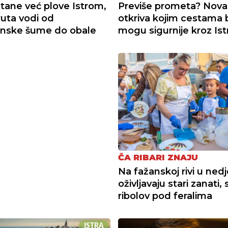
atane već plove Istrom,
Previše prometa? Nova
ruta vodi od
otkriva kojim cestama bi
nske šume do obale
mogu sigurnije kroz Ist
ČA RIBARI ZNAJU
Na fažanskoj rivi u nedj
oživljavaju stari zanati, 
ribolov pod feralima
ISTRA