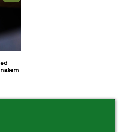
red
U našem