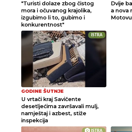
"Turisti dolaze zbog čistog
Dvije b
mora i očuvanog krajolika,
a nova 
izgubimo li to, gubimo i
Motovu
konkurentnost"
ISTRA
GODINE ŠUTNJE
U vrtači kraj Savičente
desetljećima završavali mulj,
namještaj i azbest, stiže
inspekcija
ISTRA