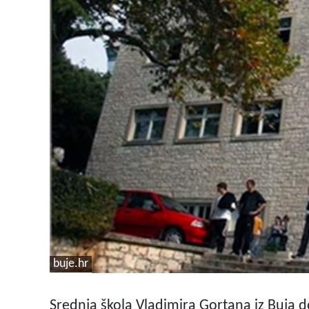
buje.hr
Srednja škola Vladimira Gortana iz Buja d