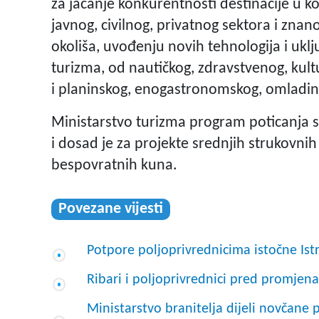
za jačanje konkurentnosti destinacije u ko
javnog, civilnog, privatnog sektora i znano
okoliša, uvođenju novih tehnologija i uklj
turizma, od nautičkog, zdravstvenog, kultu
i planinskog, enogastronomskog, omladins
Ministarstvo turizma program poticanja 
i dosad je za projekte srednjih strukovnih
bespovratnih kuna.
Povezane vijesti
Potpore poljoprivrednicima istočne Ist
Ribari i poljoprivrednici pred promjen
Ministarstvo branitelja dijeli novčane