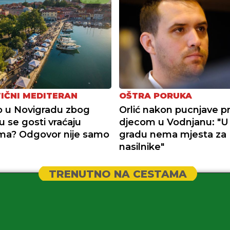
IČNI MEDITERAN
OŠTRA PORUKA
to u Novigradu zbog
Orlić nakon pucnjave p
 se gosti vraćaju
djecom u Vodnjanu: "
ma? Odgovor nije samo
gradu nema mjesta za
nasilnike"
TRENUTNO NA CESTAMA