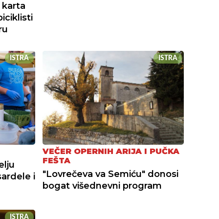
 karta
ciklisti
ru
ISTRA
ISTRA
VEČER OPERNIH ARIJA I PUČKA
FEŠTA
elju
"Lovrečeva va Semiću" donosi
sardele i
bogat višednevni program
ISTRA