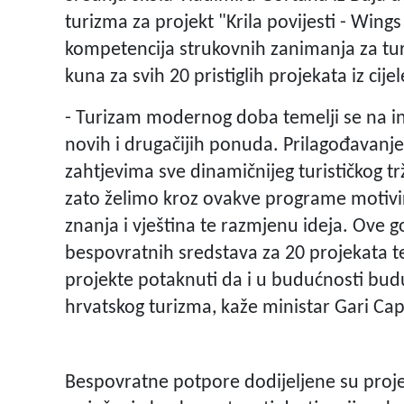
turizma za projekt "Krila povijesti - Wings
kompetencija strukovnih zanimanja za tur
kuna za svih 20 pristiglih projekata iz cije
- Turizam modernog doba temelji se na in
novih i drugačijih ponuda. Prilagođavan
zahtjevima sve dinamičnijeg turističkog tr
zato želimo kroz ovakve programe motivir
znanja i vještina te razmjenu ideja. Ove 
bespovratnih sredstava za 20 projekata t
projekte potaknuti da i u budućnosti budu
hrvatskog turizma, kaže ministar Gari Cap
Bespovratne potpore dodijeljene su projek