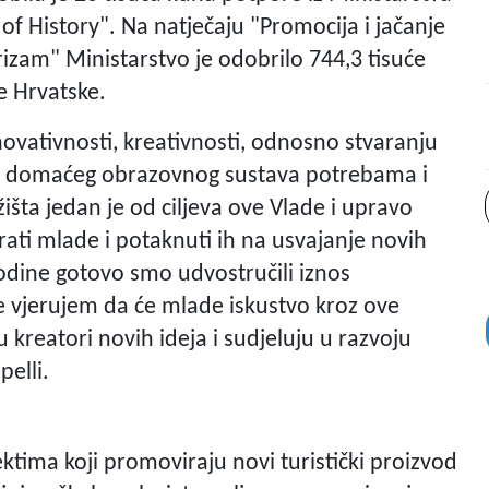
 of History". Na natječaju "Promocija i jačanje
izam" Ministarstvo je odobrilo 744,3 tisuće
le Hrvatske.
ovativnosti, kreativnosti, odnosno stvaranju
je domaćeg obrazovnog sustava potrebama i
žišta jedan je od ciljeva ove Vlade i upravo
ati mlade i potaknuti ih na usvajanje novih
godine gotovo smo udvostručili iznos
e vjerujem da će mlade iskustvo kroz ove
 kreatori novih ideja i sudjeluju u razvoju
pelli.
tima koji promoviraju novi turistički proizvod