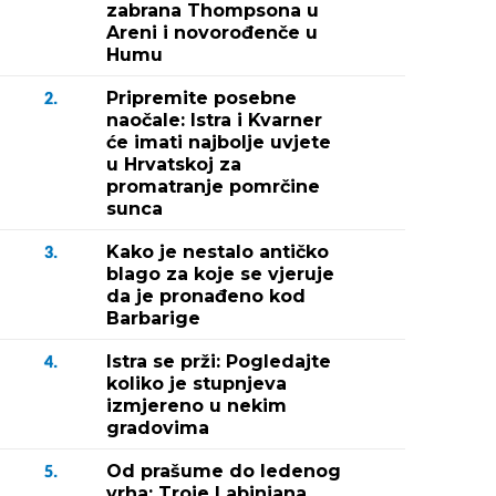
zabrana Thompsona u
Areni i novorođenče u
Humu
Pripremite posebne
2.
naočale: Istra i Kvarner
će imati najbolje uvjete
u Hrvatskoj za
promatranje pomrčine
sunca
Kako je nestalo antičko
3.
blago za koje se vjeruje
da je pronađeno kod
Barbarige
Istra se prži: Pogledajte
4.
koliko je stupnjeva
izmjereno u nekim
gradovima
Od prašume do ledenog
5.
vrha: Troje Labinjana