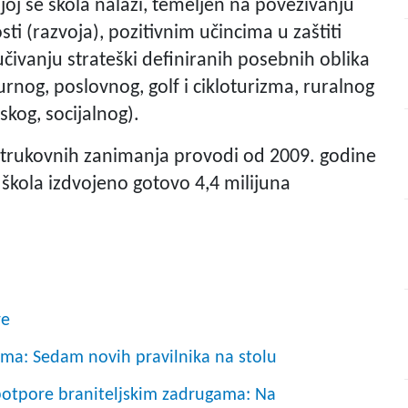
joj se škola nalazi, temeljen na povezivanju
sti (razvoja), pozitivnim učincima u zaštiti
učivanju strateški definiranih posebnih oblika
rnog, poslovnog, golf i cikloturizma, ruralnog
kog, socijalnog).
strukovnih zanimanja provodi od 2009. godine
 škola izdvojeno gotovo 4,4 milijuna
re
ama: Sedam novih pravilnika na stolu
 potpore braniteljskim zadrugama: Na