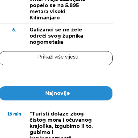
popelo se na 5.895
metara visoki
Kilimanjaro
Galižanci se ne žele
6.
odreći svog župnika
nogometaša
Prikaži više vijesti
Najnovije
"Turisti dolaze zbog
16
min
čistog mora i očuvanog
krajolika, izgubimo li to,
gubimo i