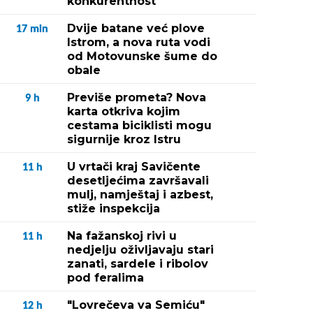
konkurentnost"
Dvije batane već plove
17
min
Istrom, a nova ruta vodi
od Motovunske šume do
obale
Previše prometa? Nova
9
h
karta otkriva kojim
cestama biciklisti mogu
sigurnije kroz Istru
U vrtači kraj Savičente
11
h
desetljećima završavali
mulj, namještaj i azbest,
stiže inspekcija
Na fažanskoj rivi u
11
h
nedjelju oživljavaju stari
zanati, sardele i ribolov
pod feralima
"Lovrečeva va Semiću"
12
h