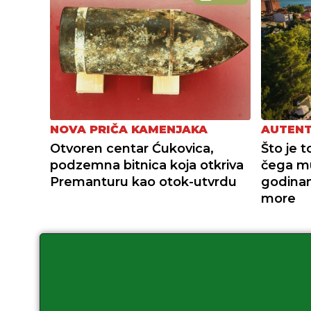
NOVA PRIČA KAMENJAKA
AUTENT
Otvoren centar Ćukovica,
Što je 
podzemna bitnica koja otkriva
čega mu
Premanturu kao otok-utvrdu
godina
more