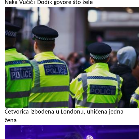
Neka Vučić i Dodik govore što žele
Četvorica izbodena u Londonu, uhićena jedna
žena