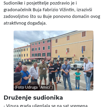
Sudionike i posjetitelje pozdravio je i
gradonačelnik Buja Fabrizio Vižintin, izrazivši
zadovoljstvo što su Buje ponovno domaćin ovog
atraktivnog događaja.
(Foto Udruga "Amici")
Druženje sudionika
- Vizura grada uljepšala se na sat vremena.