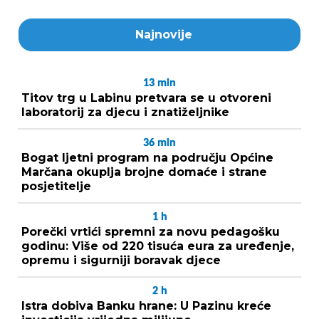
Najnovije
13
min
Titov trg u Labinu pretvara se u otvoreni
laboratorij za djecu i znatiželjnike
36
min
Bogat ljetni program na području Općine
Marčana okuplja brojne domaće i strane
posjetitelje
1
h
Porečki vrtići spremni za novu pedagošku
godinu: Više od 220 tisuća eura za uređenje,
opremu i sigurniji boravak djece
2
h
Istra dobiva Banku hrane: U Pazinu kreće