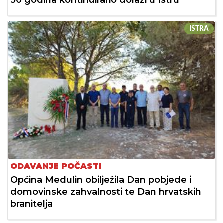
50 godina kontinuirano dolazi u Istru
ISTRA
ODAVANJE POČASTI
Općina Medulin obilježila Dan pobjede i
domovinske zahvalnosti te Dan hrvatskih
branitelja