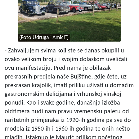
(Foto Udruga "Amici")
- Zahvaljujem svima koji ste se danas okupili u
ovako velikom broju i svojim dolaskom uveličali
ovu manifestaciju. Pred nama je obilazak
prekrasnih predjela naše Bujštine, gdje ćete, uz
prekrasan krajolik, imati priliku uživati u domaćim
gastronomskim delicijama i vrhunskoj vinskoj
ponudi. Kao i svake godine, današnja izložba
oldtimera nudi nam pravu vremensku paletu od
raritetnih primjeraka iz 1920-ih godina pa sve do
modela iz 1950-ih i 1960-ih godina te onih nešto
mlađih, istaknuo je Maurić prilikom početnog