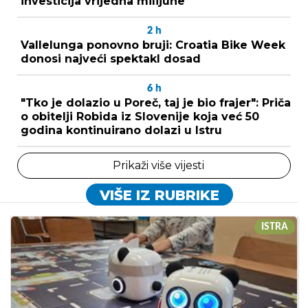
investicija vrijedna milijune
2
h
Vallelunga ponovno bruji: Croatia Bike Week
donosi najveći spektakl dosad
6
h
"Tko je dolazio u Poreč, taj je bio frajer": Priča
o obitelji Robida iz Slovenije koja već 50
godina kontinuirano dolazi u Istru
Prikaži više vijesti
VIŠE IZ RUBRIKE
ISTRA