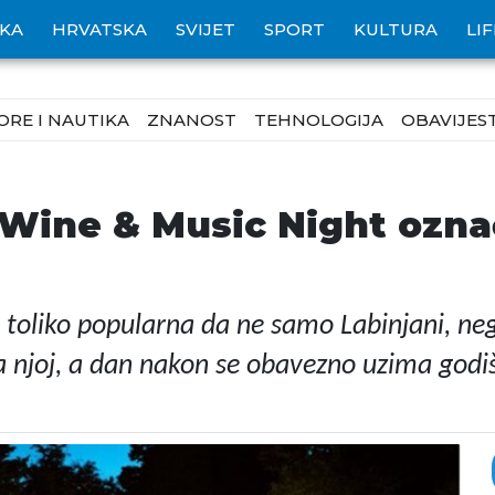
IKA
HRVATSKA
SVIJET
SPORT
KULTURA
LI
ORE I NAUTIKA
ZNANOST
TEHNOLOGIJA
OBAVIJEST
Wine & Music Night označ
toliko popularna da ne samo Labinjani, nego 
 njoj, a dan nakon se obavezno uzima godiš