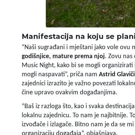
Manifestacija na koju se plan
“Naši sugrađani i mještani jako vole ovu 
godišnjice, mature prema njoj
. Zovu nas 
Music Night, kako bi se mogli organizirati i
mogli naspavati”, priča nam
Astrid
Glaviči
zajednici izrazito je važno povezati lokaln
čine upravo ovakvim događanjima.
“Baš iz razloga što, kao i svaka destinacij
lokalnu zajednicu. To nam je najbitnije. T
izvođače i izlagače. Bitno nam je da se mi
organizaciju događaja”, objašnjava.