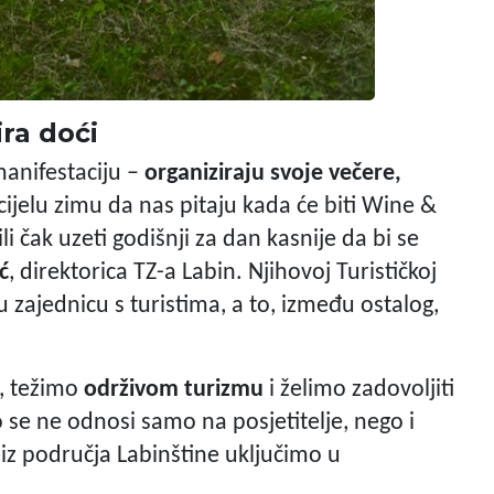
ira doći
manifestaciju –
organiziraju svoje večere,
cijelu zimu da nas pitaju kada će biti Wine &
li čak uzeti godišnji za dan kasnije da bi se
ć
, direktorica TZ-a Labin. Njihovoj Turističkoj
u zajednicu s turistima, a to, između ostalog,
a, težimo
održivom turizmu
i želimo zadovoljiti
o se ne odnosi samo na posjetitelje, nego i
 iz područja Labinštine uključimo u