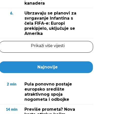
kanadera
Ubrzavaju se planovi za
6.
svrgavanje Infantina s
čela FIFA-e: Europi
prekipjelo, uključuje se
Amerika
Prikaži više vijesti
Najnovije
Pula ponovno postaje
2
min
europsko središte
atraktivnog spoja
nogometa i odbojke
Previše prometa? Nova
14
min