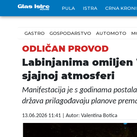
PULA
ISTRA
CRNA KRON
GASTRO
GOSPODARSTVO
AUTOMOTO
M
ODLIČAN PROVOD
Labinjanima omiljen 
sjajnoj atmosferi
Manifestacija je s godinama postala 
država prilagođavaju planove prema
13.06.2026 11:41
| Autor: Valentina Botica