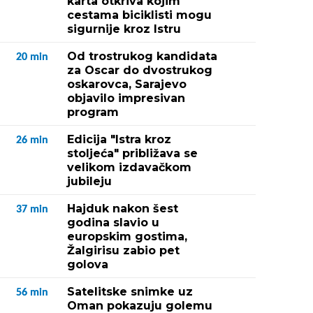
karta otkriva kojim
cestama biciklisti mogu
sigurnije kroz Istru
Od trostrukog kandidata
20
min
za Oscar do dvostrukog
oskarovca, Sarajevo
objavilo impresivan
program
Edicija "Istra kroz
26
min
stoljeća" približava se
velikom izdavačkom
jubileju
Hajduk nakon šest
37
min
godina slavio u
europskim gostima,
Žalgirisu zabio pet
golova
Satelitske snimke uz
56
min
Oman pokazuju golemu