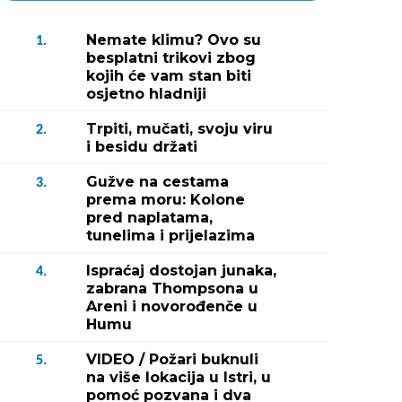
Nemate klimu? Ovo su
1.
besplatni trikovi zbog
kojih će vam stan biti
osjetno hladniji
Trpiti, mučati, svoju viru
2.
i besidu držati
Gužve na cestama
3.
prema moru: Kolone
pred naplatama,
tunelima i prijelazima
Ispraćaj dostojan junaka,
4.
zabrana Thompsona u
Areni i novorođenče u
Humu
VIDEO / Požari buknuli
5.
na više lokacija u Istri, u
pomoć pozvana i dva