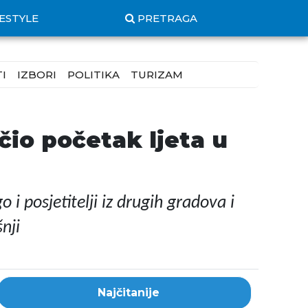
FESTYLE
PRETRAGA
I
IZBORI
POLITIKA
TURIZAM
io početak ljeta u
i posjetitelji iz drugih gradova i
nji
Najčitanije