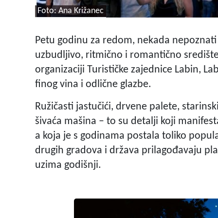
Foto: Ana Križanec
Petu godinu za redom, nekada nepoznati
uzbudljivo, ritmično i romantično središ
organizaciji Turističke zajednice Labin, L
finog vina i odlične glazbe.
Ružičasti jastučići, drvene palete, starins
šivaća mašina – to su detalji koji manifest
a koja je s godinama postala toliko popula
drugih gradova i država prilagođavaju p
uzima godišnji.