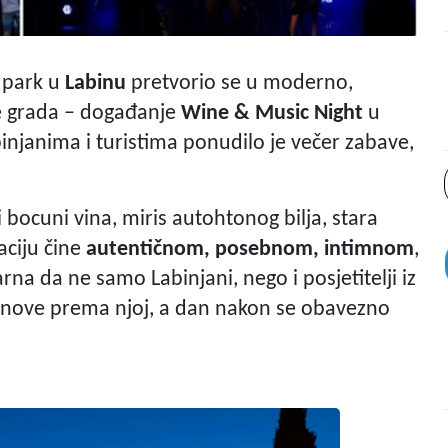
 park u
Labinu
pretvorio se u moderno,
te grada – događanje
Wine & Music Night
u
abinjanima i turistima ponudilo je večer zabave,
ki bocuni vina, miris autohtonog bilja, stara
aciju čine
autentičnom, posebnom, intimnom
,
rna da ne samo Labinjani, nego i posjetitelji iz
lanove prema njoj, a dan nakon se obavezno