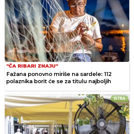
"ČA RIBARI ZNAJU"
Fažana ponovno miriše na sardele: 112
polaznika borit će se za titulu najboljih
ISTRA