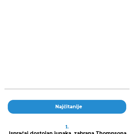
Najčitanije
1.
Ispraćaj dostojan junaka, zabrana Thompsona