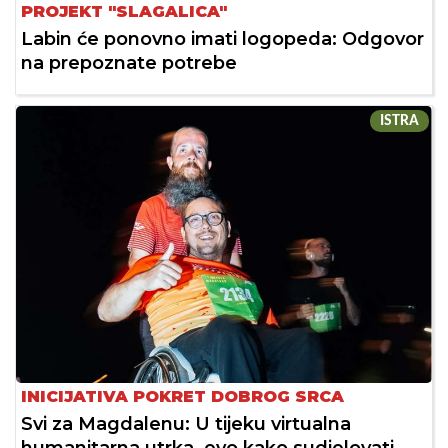
PROJEKT "SLAGALICA"
Labin će ponovno imati logopeda: Odgovor
na prepoznate potrebe
ISTRA
INICIJATIVA POKRET DOBROG SRCA
Svi za Magdalenu: U tijeku virtualna