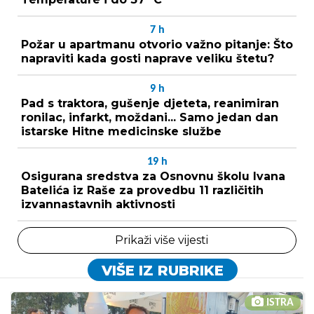
7
h
Požar u apartmanu otvorio važno pitanje: Što
napraviti kada gosti naprave veliku štetu?
9
h
Pad s traktora, gušenje djeteta, reanimiran
ronilac, infarkt, moždani... Samo jedan dan
istarske Hitne medicinske službe
19
h
Osigurana sredstva za Osnovnu školu Ivana
Batelića iz Raše za provedbu 11 različitih
izvannastavnih aktivnosti
Prikaži više vijesti
VIŠE IZ RUBRIKE
ISTRA