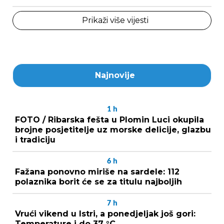
Prikaži više vijesti
Najnovije
1
h
FOTO / Ribarska fešta u Plomin Luci okupila
brojne posjetitelje uz morske delicije, glazbu
i tradiciju
6
h
Fažana ponovno miriše na sardele: 112
polaznika borit će se za titulu najboljih
7
h
Vrući vikend u Istri, a ponedjeljak još gori:
Temperature i do 37 °C