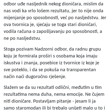
odbor uđe nasljednik nekog dioničara, mislim da
nas vodi ka vrlo lošem rezultatu, jer to nije onda
mijenjanje po sposobnosti, već po nasljedstvu. Jer
ova tvornica je, sjećaju se toga stari dioničari,
vodila računa o zapošljavanju po sposobnosti, a
ne po nasljedstvu.
Stoga pozivam Nadzorni odbor, da radnu grupu
koju je formirala proširi s osobama koja imaju
iskustva i znanja, posebice iz tvornice iz koje je
sve poteklo, i da se pokuša na transparentan
način naći dugoročno rješenje.
Slažem se da su rezultati odlični, međutim u tim
rezultatima nema duha, nema emocije. Ne čujem
niti dioničare. Postavljam pitanje - jesam li ja
samo staromodan ili bi trebalo unijeti malo u to i