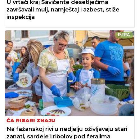
U vrtači kraj Savičente desetljećima
završavali mulj, namještaj i azbest, stiže
inspekcija
ISTRA
ČA RIBARI ZNAJU
Na fažanskoj rivi u nedjelju oživljavaju stari
zanati, sardele i ribolov pod feralima