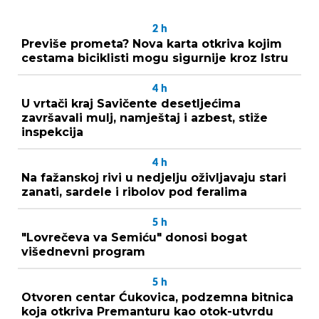
2
h
Previše prometa? Nova karta otkriva kojim
cestama biciklisti mogu sigurnije kroz Istru
4
h
U vrtači kraj Savičente desetljećima
završavali mulj, namještaj i azbest, stiže
inspekcija
4
h
Na fažanskoj rivi u nedjelju oživljavaju stari
zanati, sardele i ribolov pod feralima
5
h
"Lovrečeva va Semiću" donosi bogat
višednevni program
5
h
Otvoren centar Ćukovica, podzemna bitnica
koja otkriva Premanturu kao otok-utvrdu