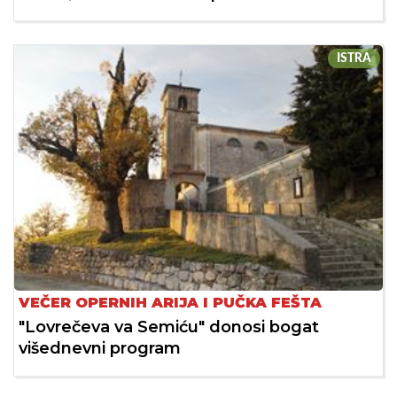
ISTRA
VEČER OPERNIH ARIJA I PUČKA FEŠTA
"Lovrečeva va Semiću" donosi bogat
višednevni program