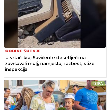
GODINE ŠUTNJE
U vrtači kraj Savičente desetljećima
završavali mulj, namještaj i azbest, stiže
inspekcija
ISTRA