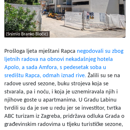
(Snimio Branko Biočić)
Prošloga ljeta mještani Rapca
negodovali su zbog
ljetnih radova na obnovi nekadašnjeg hotela
Apolo, a sada Amfora, s pedesetak soba u
središtu Rapca, odmah iznad rive.
Žalili su se na
radove usred sezone, buku strojeva koja se
stvarala, pa i noću, i koja je uznemiravala njih i
njihove goste u apartmanima. U Gradu Labinu
tvrdili su da je sve u redu jer se investitor, tvrtka
ABC turizam iz Zagreba, pridržava odluka Grada o
građevinskim radovima u tijeku turističke sezone,