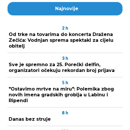
Najnovije
2
h
Od trke na tovarima do koncerta Dražena
Zečića: Vodnjan sprema spektakl za cijelu
obitelj
3
h
Sve je spremno za 25. Porečki delfin,
organizatori očekuju rekordan broj prijava
5
h
"Ostavimo mrtve na miru": Polemika zbog
novih imena gradskih groblja u Labinu i
Ripendi
8
h
Danas bez struje