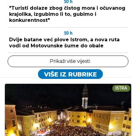
10
h
"Turisti dolaze zbog čistog mora i očuvanog
krajolika, izgubimo li to, gubimo i
konkurentnost"
10
h
Dvije batane već plove Istrom, a nova ruta
vodi od Motovunske šume do obale
Prikaži više vijesti
VIŠE IZ RUBRIKE
ISTRA