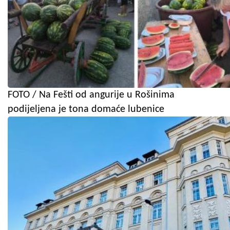
FOTO / Na Fešti od angurije u Rošinima
podijeljena je tona domaće lubenice