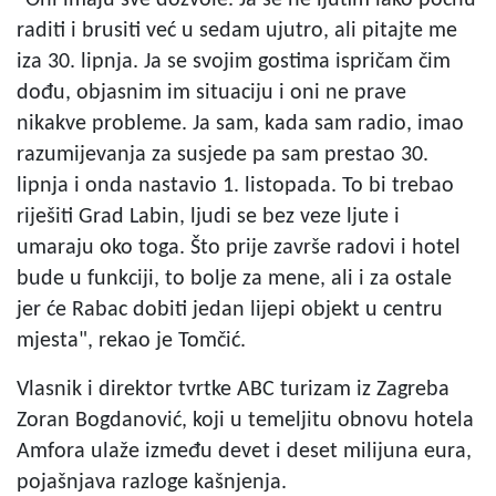
raditi i brusiti već u sedam ujutro, ali pitajte me
iza 30. lipnja. Ja se svojim gostima ispričam čim
dođu, objasnim im situaciju i oni ne prave
nikakve probleme. Ja sam, kada sam radio, imao
razumijevanja za susjede pa sam prestao 30.
lipnja i onda nastavio 1. listopada. To bi trebao
riješiti Grad Labin, ljudi se bez veze ljute i
umaraju oko toga. Što prije završe radovi i hotel
bude u funkciji, to bolje za mene, ali i za ostale
jer će Rabac dobiti jedan lijepi objekt u centru
mjesta", rekao je Tomčić.
Vlasnik i direktor tvrtke ABC turizam iz Zagreba
Zoran Bogdanović, koji u temeljitu obnovu hotela
Amfora ulaže između devet i deset milijuna eura,
pojašnjava razloge kašnjenja.