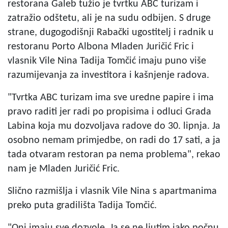
restorana Galeb tužio je tvrtku ABC turizam i
zatražio odštetu, ali je na sudu odbijen. S druge
strane, dugogodišnji Rabački ugostitelj i radnik u
restoranu Porto Albona Mladen Juričić Fric i
vlasnik Vile Nina Tadija Tomčić imaju puno više
razumijevanja za investitora i kašnjenje radova.
"Tvrtka ABC turizam ima sve uredne papire i ima
pravo raditi jer radi po propisima i odluci Grada
Labina koja mu dozvoljava radove do 30. lipnja. Ja
osobno nemam primjedbe, on radi do 17 sati, a ja
tada otvaram restoran pa nema problema", rekao
nam je Mladen Juričić Fric.
Slično razmišlja i vlasnik Vile Nina s apartmanima
preko puta gradilišta Tadija Tomčić.
"Oni imaju sve dozvole. Ja se ne ljutim iako počnu