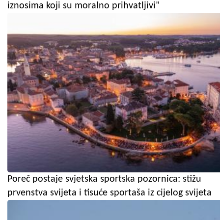
iznosima koji su moralno prihvatljivi"
Poreč postaje svjetska sportska pozornica: stižu
prvenstva svijeta i tisuće sportaša iz cijelog svijeta