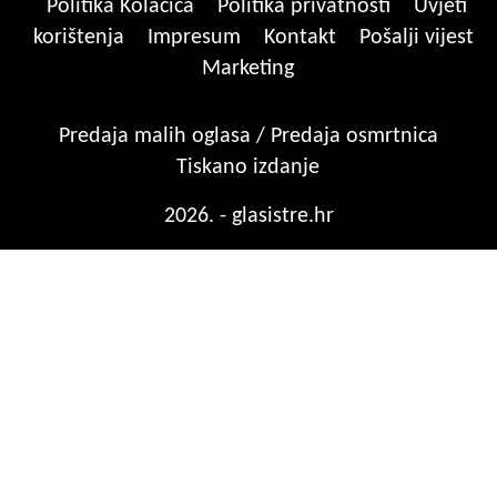
Politika Kolačića
Politika privatnosti
Uvjeti
korištenja
Impresum
Kontakt
Pošalji vijest
Marketing
Predaja malih oglasa / Predaja osmrtnica
Tiskano izdanje
2026. - glasistre.hr