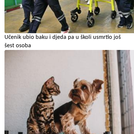
Učenik ubio baku i djeda pa u školi usmrtio još
šest osoba