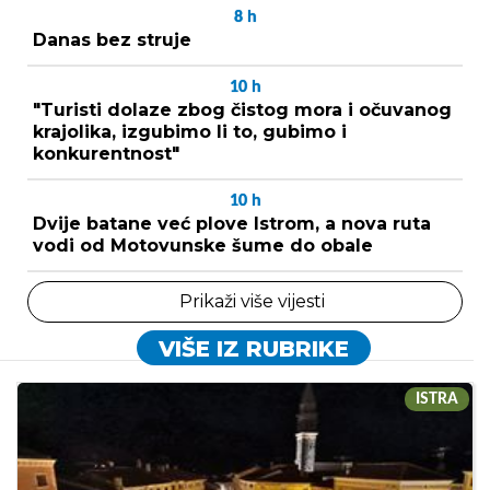
8
h
Danas bez struje
10
h
"Turisti dolaze zbog čistog mora i očuvanog
krajolika, izgubimo li to, gubimo i
konkurentnost"
10
h
Dvije batane već plove Istrom, a nova ruta
vodi od Motovunske šume do obale
Prikaži više vijesti
VIŠE IZ RUBRIKE
ISTRA