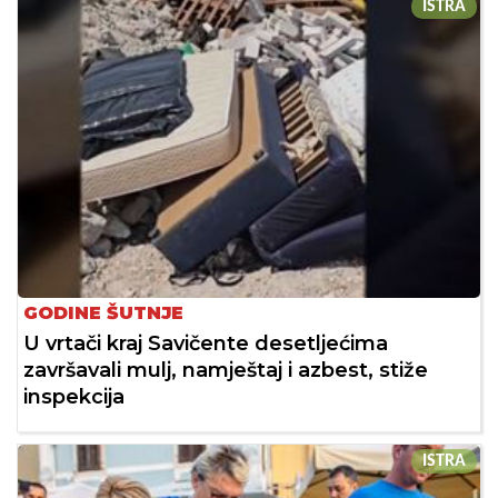
ISTRA
GODINE ŠUTNJE
U vrtači kraj Savičente desetljećima
završavali mulj, namještaj i azbest, stiže
inspekcija
ISTRA