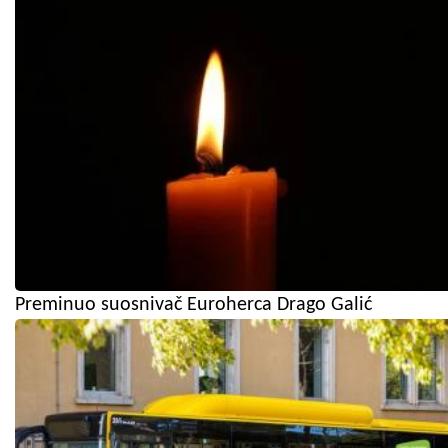
Preminuo suosnivač Euroherca Drago Galić