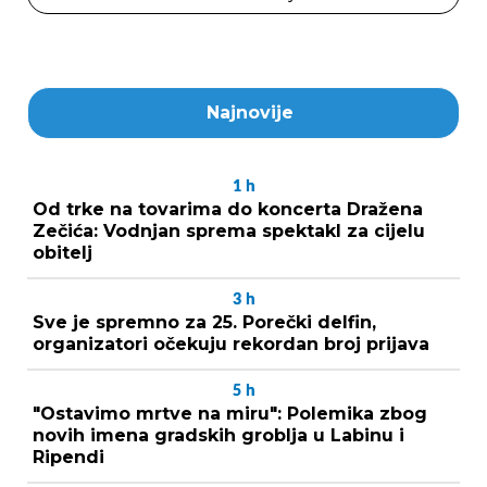
Najnovije
1
h
Od trke na tovarima do koncerta Dražena
Zečića: Vodnjan sprema spektakl za cijelu
obitelj
3
h
Sve je spremno za 25. Porečki delfin,
organizatori očekuju rekordan broj prijava
5
h
"Ostavimo mrtve na miru": Polemika zbog
novih imena gradskih groblja u Labinu i
Ripendi