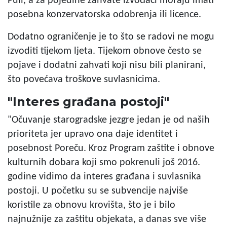
Puli, a za pojedine zahvate izvođači moraju imati
posebna konzervatorska odobrenja ili licence.
Dodatno ograničenje je to što se radovi ne mogu
izvoditi tijekom ljeta. Tijekom obnove često se
pojave i dodatni zahvati koji nisu bili planirani,
što povećava troškove suvlasnicima.
"Interes građana postoji"
"Očuvanje starogradske jezgre jedan je od naših
prioriteta jer upravo ona daje identitet i
posebnost Poreču. Kroz Program zaštite i obnove
kulturnih dobara koji smo pokrenuli još 2016.
godine vidimo da interes građana i suvlasnika
postoji. U početku su se subvencije najviše
koristile za obnovu krovišta, što je i bilo
najnužnije za zaštitu objekata, a danas sve više