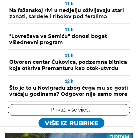
11
h
Na fažanskoj rivi u nedjelju oživljavaju stari
zanati, sardele i ribolov pod feralima
11
h
"Lovrečeva va Semiću" donosi bogat
višednevni program
11
h
Otvoren centar Ćukovica, podzemna bitnica
koja otkriva Premanturu kao otok-utvrdu
12
h
Što je to u Novigradu zbog čega mu se gosti
vraćaju godinama? Odgovor nije samo more
Prikaži više vijesti
VIŠE IZ RUBRIKE
TURIZAM