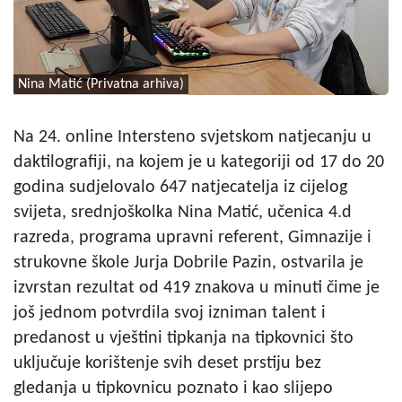
Nina Matić (Privatna arhiva)
Na 24. online Intersteno svjetskom natjecanju u
daktilografiji, na kojem je u kategoriji od 17 do 20
godina sudjelovalo 647 natjecatelja iz cijelog
svijeta, srednjoškolka Nina Matić, učenica 4.d
razreda, programa upravni referent, Gimnazije i
strukovne škole Jurja Dobrile Pazin, ostvarila je
izvrstan rezultat od 419 znakova u minuti čime je
još jednom potvrdila svoj izniman talent i
predanost u vještini tipkanja na tipkovnici što
uključuje korištenje svih deset prstiju bez
gledanja u tipkovnicu poznato i kao slijepo