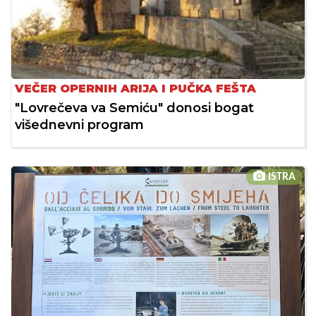
VEČER OPERNIH ARIJA I PUČKA FEŠTA
"Lovrečeva va Semiću" donosi bogat
višednevni program
ISTRA