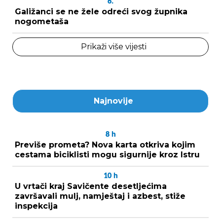
6.
Galižanci se ne žele odreći svog župnika
nogometaša
Prikaži više vijesti
Najnovije
8
h
Previše prometa? Nova karta otkriva kojim
cestama biciklisti mogu sigurnije kroz Istru
10
h
U vrtači kraj Savičente desetljećima
završavali mulj, namještaj i azbest, stiže
inspekcija