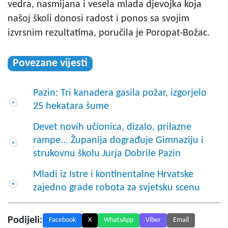
vedra, nasmijana i vesela mlada djevojka koja
našoj školi donosi radost i ponos sa svojim
izvrsnim rezultatima, poručila je Poropat-Božac.
Povezane vijesti
Pazin: Tri kanadera gasila požar, izgorjelo
25 hekatara šume
Devet novih učionica, dizalo, prilazne
rampe... Županija dograđuje Gimnaziju i
strukovnu školu Jurja Dobrile Pazin
Mladi iz Istre i kontinentalne Hrvatske
zajedno grade robota za svjetsku scenu
Podijeli:
Facebook
X
WhatsApp
Viber
Email