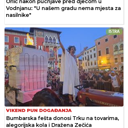
Orlić nakon pucnjave pred djecom u
Vodnjanu: "U našem gradu nema mjesta za
nasilnike"
ISTRA
VIKEND PUN DOGAĐANJA
Bumbarska fešta donosi Trku na tovarima,
alegorijska kola i Dražena Zečića