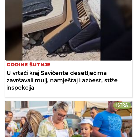
GODINE ŠUTNJE
U vrtači kraj Savičente desetljećima
završavali mulj, namještaj i azbest, stiže
inspekcija
ISTRA