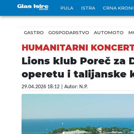
PULA
ISTRA
CRNA KRON
GASTRO
GOSPODARSTVO
AUTOMOTO
M
HUMANITARNI KONCER
Lions klub Poreč za 
operetu i talijanske 
29.04.2026 18:12
| Autor: N.P.