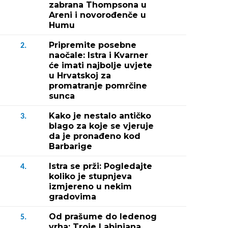
zabrana Thompsona u
Areni i novorođenče u
Humu
Pripremite posebne
2.
naočale: Istra i Kvarner
će imati najbolje uvjete
u Hrvatskoj za
promatranje pomrčine
sunca
Kako je nestalo antičko
3.
blago za koje se vjeruje
da je pronađeno kod
Barbarige
Istra se prži: Pogledajte
4.
koliko je stupnjeva
izmjereno u nekim
gradovima
Od prašume do ledenog
5.
vrha: Troje Labinjana