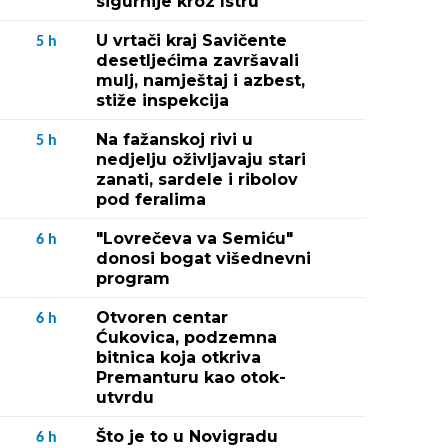
sigurnije kroz Istru
U vrtači kraj Savičente
5
h
desetljećima završavali
mulj, namještaj i azbest,
stiže inspekcija
Na fažanskoj rivi u
5
h
nedjelju oživljavaju stari
zanati, sardele i ribolov
pod feralima
"Lovrečeva va Semiću"
6
h
donosi bogat višednevni
program
Otvoren centar
6
h
Ćukovica, podzemna
bitnica koja otkriva
Premanturu kao otok-
utvrdu
Što je to u Novigradu
6
h