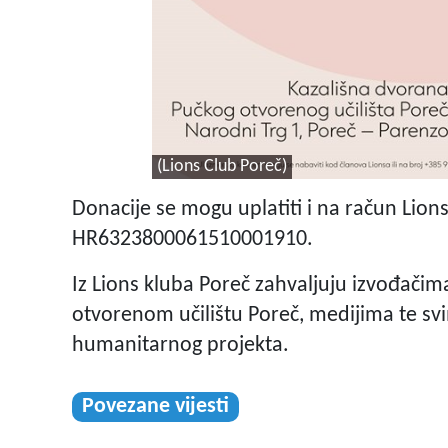
(Lions Club Poreč)
Donacije se mogu uplatiti i na račun Lion
HR6323800061510001910.
Iz Lions kluba Poreč zahvaljuju izvođači
otvorenom učilištu Poreč, medijima te sv
humanitarnog projekta.
Povezane vijesti