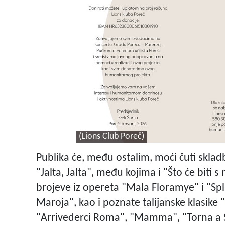
(Lions Club Poreč)
Publika će, među ostalim, moći čuti skla
"Jalta, Jalta", među kojima i "Što će biti s
brojeve iz opereta "Mala Floramye" i "Spli'
Maroja", kao i poznate talijanske klasike
"Arrivederci Roma", "Mamma", "Torna a S