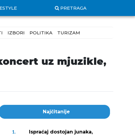
FESTYLE
PRETRAGA
I
IZBORI
POLITIKA
TURIZAM
koncert uz mjuzikle,
Najčitanije
Ispraćaj dostojan junaka,
1.