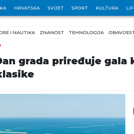
IKA
HRVATSKA
SVIJET
SPORT
KULTURA
LI
ORE I NAUTIKA
ZNANOST
TEHNOLOGIJA
OBAVIJEST
T
Dan grada priređuje gala 
klasike