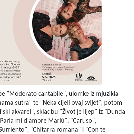
dbe "Moderato cantabile", ulomke iz mjuzikla
 nama sutra" te "Neka cijeli ovaj svijet", potom
ski akvarel", skladbu "Život je lijep" iz "Dunda
 "Parla mi d'amore Mariù", "Caruso",
urriento", "Chitarra romana" i "Con te