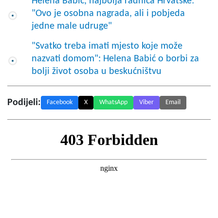
Helena Babić, najbolja radnica Hrvatske:
"Ovo je osobna nagrada, ali i pobjeda
jedne male udruge"
"Svatko treba imati mjesto koje može
nazvati domom": Helena Babić o borbi za
bolji život osoba u beskućništvu
Podijeli:
Facebook
X
WhatsApp
Viber
Email