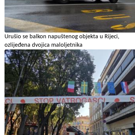
Urušio se balkon napuštenog objekta u Rijeci,
ozlijeđena dvojica maloljetnika