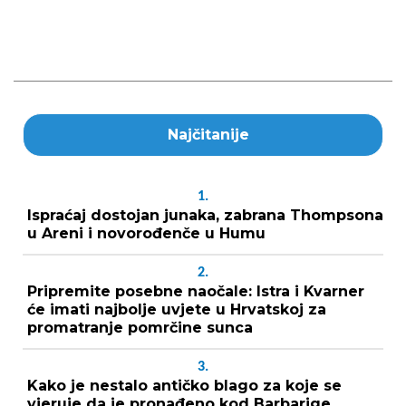
Najčitanije
1.
Ispraćaj dostojan junaka, zabrana Thompsona
u Areni i novorođenče u Humu
2.
Pripremite posebne naočale: Istra i Kvarner
će imati najbolje uvjete u Hrvatskoj za
promatranje pomrčine sunca
3.
Kako je nestalo antičko blago za koje se
vjeruje da je pronađeno kod Barbarige