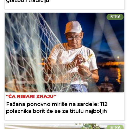
glazbu i tradiciju
ISTRA
"ČA RIBARI ZNAJU"
Fažana ponovno miriše na sardele: 112
polaznika borit će se za titulu najboljih
ISTRA