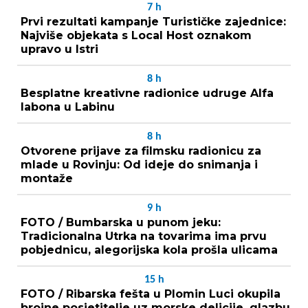
7
h
Prvi rezultati kampanje Turističke zajednice:
Najviše objekata s Local Host oznakom
upravo u Istri
8
h
Besplatne kreativne radionice udruge Alfa
labona u Labinu
8
h
Otvorene prijave za filmsku radionicu za
mlade u Rovinju: Od ideje do snimanja i
montaže
9
h
FOTO / Bumbarska u punom jeku:
Tradicionalna Utrka na tovarima ima prvu
pobjednicu, alegorijska kola prošla ulicama
15
h
FOTO / Ribarska fešta u Plomin Luci okupila
brojne posjetitelje uz morske delicije, glazbu