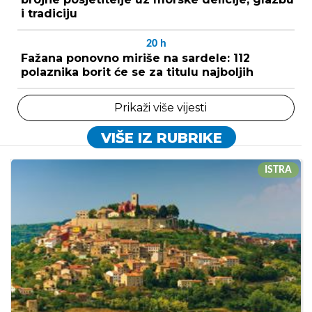
i tradiciju
20
h
Fažana ponovno miriše na sardele: 112
polaznika borit će se za titulu najboljih
Prikaži više vijesti
VIŠE IZ RUBRIKE
ISTRA