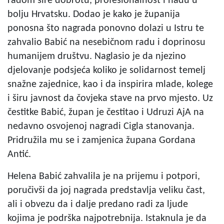
radom šire dobrotu, profesionalnost i nadu u
bolju Hrvatsku. Dodao je kako je županija
ponosna što nagrada ponovno dolazi u Istru te
zahvalio Babić na nesebičnom radu i doprinosu
humanijem društvu. Naglasio je da njezino
djelovanje podsjeća koliko je solidarnost temelj
snažne zajednice, kao i da inspirira mlade, kolege
i širu javnost da čovjeka stave na prvo mjesto. Uz
čestitke Babić, župan je čestitao i Udruzi AjA na
nedavno osvojenoj nagradi Cigla stanovanja.
Pridružila mu se i zamjenica župana Gordana
Antić.
Helena Babić zahvalila je na prijemu i potpori,
poručivši da joj nagrada predstavlja veliku čast,
ali i obvezu da i dalje predano radi za ljude
kojima je podrška najpotrebnija. Istaknula je da