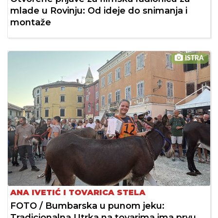
mlade u Rovinju: Od ideje do snimanja i
montaže
ISTRA
ANA IVETIĆ I TOVARICA STELA
FOTO / Bumbarska u punom jeku:
Tradicionalna Utrka na tovarima ima prvu