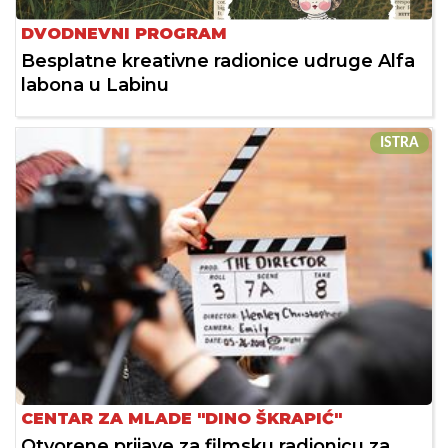
DVODNEVNI PROGRAM
Besplatne kreativne radionice udruge Alfa
labona u Labinu
ISTRA
CENTAR ZA MLADE "DINO ŠKRAPIĆ"
Otvorene prijave za filmsku radionicu za