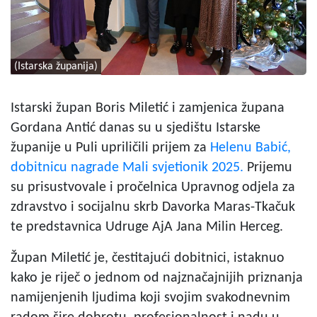
(Istarska županija)
CHATGPT SAID:
Istarski župan Boris Miletić i zamjenica župana
Gordana Antić danas su u sjedištu Istarske
županije u Puli upriličili prijem za
Helenu Babić,
dobitnicu nagrade Mali svjetionik 2025.
Prijemu
su prisustvovale i pročelnica Upravnog odjela za
zdravstvo i socijalnu skrb Davorka Maras-Tkačuk
te predstavnica Udruge AjA Jana Milin Herceg.
Župan Miletić je, čestitajući dobitnici, istaknuo
kako je riječ o jednom od najznačajnijih priznanja
namijenjenih ljudima koji svojim svakodnevnim