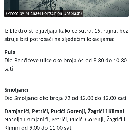
(Photo by Michael Förtsch on Unsplash)
Iz Elektroistre javljaju kako će sutra, 15. rujna, bez
struje biti potrošači na sljedećim lokacijama:
Pula
Dio Benčićeve ulice oko broja 64 od 8.30 do 10.30
sati
Smoljanci
Dio Smoljanci oko broja 72 od 12.00 do 13.00 sati
Damjanići, Petrići, Pucići Gorenji, Žagrići i Klimni
Naselja Damjanići, Petrići, Pucići Gorenji, Žagrići i
Klimni od 9.00 do 11.00 sati