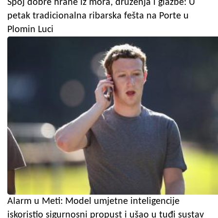
Spoj dobre hrane iz mora, druženja i glazbe: U
petak tradicionalna ribarska fešta na Porte u
Plomin Luci
Alarm u Meti: Model umjetne inteligencije
iskoristio sigurnosni propust i ušao u tuđi sustav