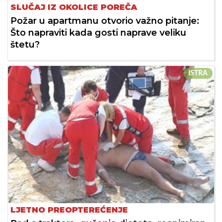
SLUČAJ IZ OKOLICE POREČA
Požar u apartmanu otvorio važno pitanje:
Što napraviti kada gosti naprave veliku
štetu?
ISTRA
LJETNO PREOPTEREĆENJE