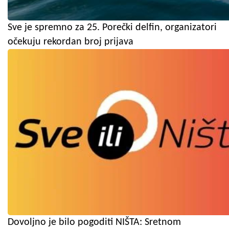
Sve je spremno za 25. Porečki delfin, organizatori
očekuju rekordan broj prijava
Dovoljno je bilo pogoditi NIŠTA: Sretnom