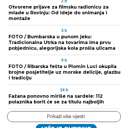
2
h
Otvorene prijave za filmsku radionicu za
mlade u Rovinju: Od ideje do snimanja i
montaže
3
h
FOTO / Bumbarska u punom jeku:
Tradicionalna Utrka na tovarima ima prvu
pobjednicu, alegorijska kola prošla ulicama
9
h
FOTO / Ribarska fešta u Plomin Luci okupila
brojne posjetitelje uz morske delicije, glazbu
i tradiciju
14
h
Fažana ponovno miriše na sardele: 112
polaznika borit će se za titulu najboljih
Prikaži više vijesti