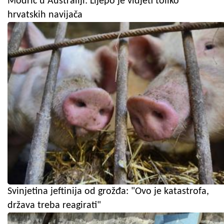
Modrić u Australiji: Lijepo je vidjeti toliko
hrvatskih navijača
Svinjetina jeftinija od grožđa: "Ovo je katastrofa,
država treba reagirati"