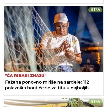
ISTRA
"ČA RIBARI ZNAJU"
Fažana ponovno miriše na sardele: 112
polaznika borit će se za titulu najboljih
ISTRA