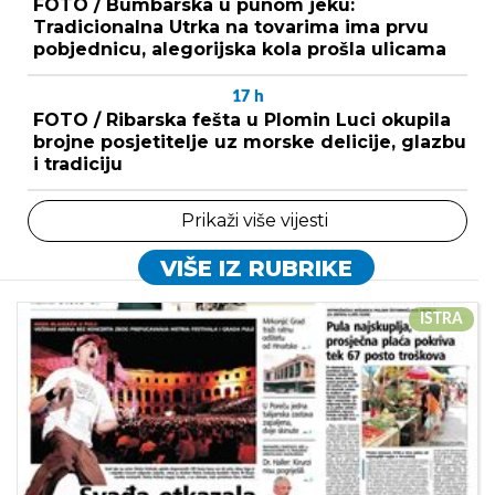
FOTO / Bumbarska u punom jeku:
Tradicionalna Utrka na tovarima ima prvu
pobjednicu, alegorijska kola prošla ulicama
17
h
FOTO / Ribarska fešta u Plomin Luci okupila
brojne posjetitelje uz morske delicije, glazbu
i tradiciju
Prikaži više vijesti
VIŠE IZ RUBRIKE
ISTRA