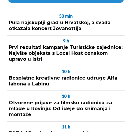
53
min
Pula najskuplji grad u Hrvatskoj, a svađa
otkazala koncert Jovanottija
9
h
Prvi rezultati kampanje Turističke zajednice:
Najviše objekata s Local Host oznakom
upravo u Istri
10
h
Besplatne kreativne radionice udruge Alfa
labona u Labinu
10
h
Otvorene prijave za filmsku radionicu za
mlade u Rovinju: Od ideje do snimanja i
montaže
11
h