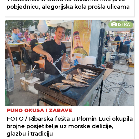
pobjednicu, alegorijska kola prošla ulicama
ISTRA
PUNO OKUSA I ZABAVE
FOTO / Ribarska fešta u Plomin Luci okupila
brojne posjetitelje uz morske delicije,
glazbu i tradiciju