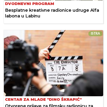
DVODNEVNI PROGRAM
Besplatne kreativne radionice udruge Alfa
labona u Labinu
ISTRA
CENTAR ZA MLADE "DINO ŠKRAPIĆ"
Otvorene prijave za filmsku radionicu za