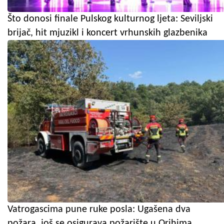
Što donosi finale Pulskog kulturnog ljeta: Seviljski
brijač, hit mjuzikl i koncert vrhunskih glazbenika
Vatrogascima pune ruke posla: Ugašena dva
požara, još se osigurava požarište u Orihima