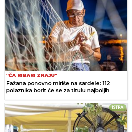
"ČA RIBARI ZNAJU"
Fažana ponovno miriše na sardele: 112
polaznika borit će se za titulu najboljih
ISTRA