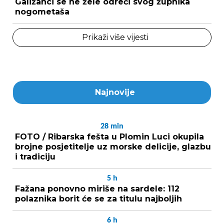
Galižanci se ne žele odreći svog župnika
nogometaša
Prikaži više vijesti
Najnovije
28
min
FOTO / Ribarska fešta u Plomin Luci okupila
brojne posjetitelje uz morske delicije, glazbu
i tradiciju
5
h
Fažana ponovno miriše na sardele: 112
polaznika borit će se za titulu najboljih
6
h