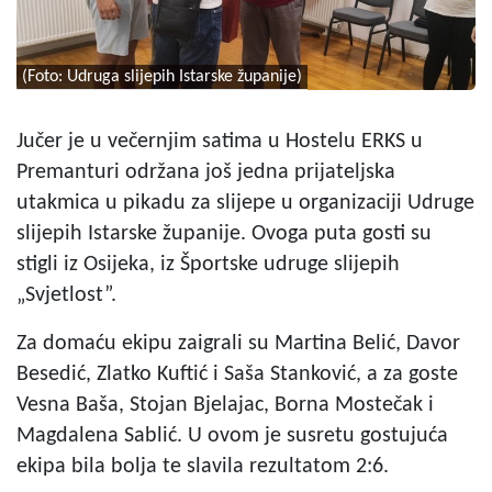
(Foto: Udruga slijepih Istarske županije)
Jučer je u večernjim satima u Hostelu ERKS u
Premanturi održana još jedna prijateljska
utakmica u pikadu za slijepe u organizaciji Udruge
slijepih Istarske županije. Ovoga puta gosti su
stigli iz Osijeka, iz Športske udruge slijepih
„Svjetlost”.
Za domaću ekipu zaigrali su Martina Belić, Davor
Besedić, Zlatko Kuftić i Saša Stanković, a za goste
Vesna Baša, Stojan Bjelajac, Borna Mostečak i
Magdalena Sablić. U ovom je susretu gostujuća
ekipa bila bolja te slavila rezultatom 2:6.