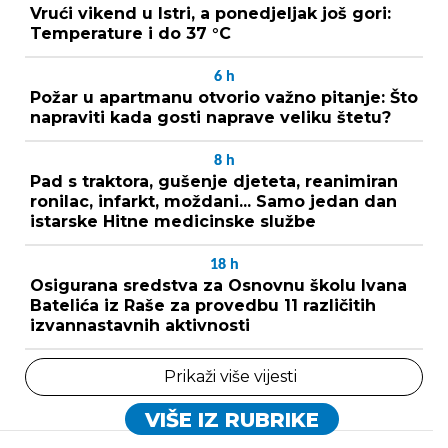
Vrući vikend u Istri, a ponedjeljak još gori:
Temperature i do 37 °C
6
h
Požar u apartmanu otvorio važno pitanje: Što
napraviti kada gosti naprave veliku štetu?
8
h
Pad s traktora, gušenje djeteta, reanimiran
ronilac, infarkt, moždani... Samo jedan dan
istarske Hitne medicinske službe
18
h
Osigurana sredstva za Osnovnu školu Ivana
Batelića iz Raše za provedbu 11 različitih
izvannastavnih aktivnosti
Prikaži više vijesti
VIŠE IZ RUBRIKE