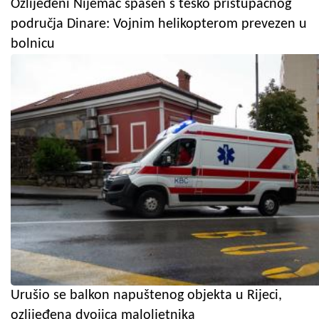
Ozlijeđeni Nijemac spašen s teško pristupačnog
područja Dinare: Vojnim helikopterom prevezen u
bolnicu
Urušio se balkon napuštenog objekta u Rijeci,
ozlijeđena dvojica maloljetnika