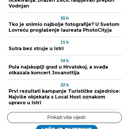
očekivanja: Dražen Zečić raspjevao prepun
Vodnjan
10
h
Tko je snimio najbolje fotografije? U Svetom
Lovreču proglašenje laureata PhotoCityja
11
h
Sutra bez struje u Istri
14
h
Pula najskuplji grad u Hrvatskoj, a svađa
otkazala koncert Jovanottija
22
h
Prvi rezultati kampanje Turističke zajednice:
Najviše objekata s Local Host oznakom
upravo u Istri
Prikaži više vijesti