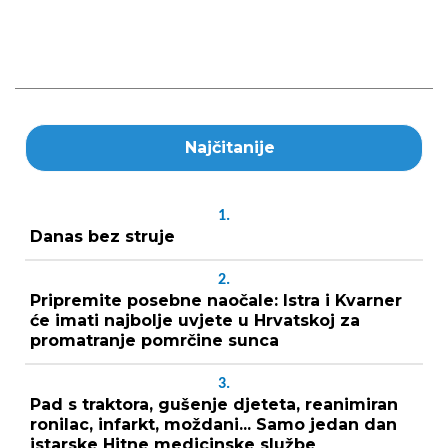
Najčitanije
1.
Danas bez struje
2.
Pripremite posebne naočale: Istra i Kvarner
će imati najbolje uvjete u Hrvatskoj za
promatranje pomrčine sunca
3.
Pad s traktora, gušenje djeteta, reanimiran
ronilac, infarkt, moždani... Samo jedan dan
istarske Hitne medicinske službe