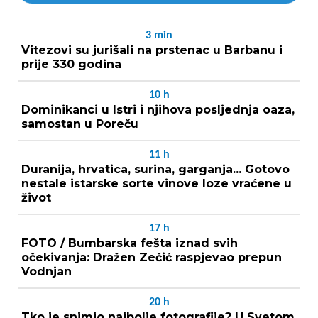
3
min
Vitezovi su jurišali na prstenac u Barbanu i
prije 330 godina
10
h
Dominikanci u Istri i njihova posljednja oaza,
samostan u Poreču
11
h
Duranija, hrvatica, surina, garganja... Gotovo
nestale istarske sorte vinove loze vraćene u
život
17
h
FOTO / Bumbarska fešta iznad svih
očekivanja: Dražen Zečić raspjevao prepun
Vodnjan
20
h
Tko je snimio najbolje fotografije? U Svetom