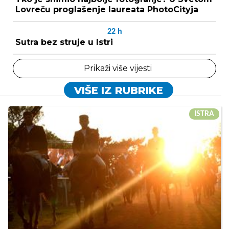
Lovreču proglašenje laureata PhotoCityja
22
h
Sutra bez struje u Istri
Prikaži više vijesti
VIŠE IZ RUBRIKE
ISTRA