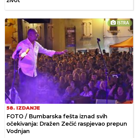
život
ISTRA
58. IZDANJE
FOTO / Bumbarska fešta iznad svih
očekivanja: Dražen Zečić raspjevao prepun
Vodnjan