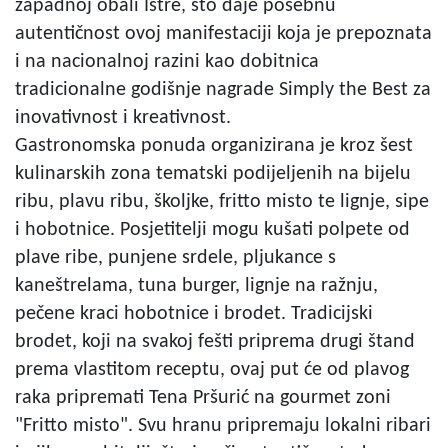
zapadnoj obali Istre, što daje posebnu
autentičnost ovoj manifestaciji koja je prepoznata
i na nacionalnoj razini kao dobitnica
tradicionalne godišnje nagrade Simply the Best za
inovativnost i kreativnost.
Gastronomska ponuda organizirana je kroz šest
kulinarskih zona tematski podijeljenih na bijelu
ribu, plavu ribu, školjke, fritto misto te lignje, sipe
i hobotnice. Posjetitelji mogu kušati polpete od
plave ribe, punjene srdele, pljukance s
kaneštrelama, tuna burger, lignje na ražnju,
pečene kraci hobotnice i brodet. Tradicijski
brodet, koji na svakoj fešti priprema drugi štand
prema vlastitom receptu, ovaj put će od plavog
raka pripremati Tena Pršurić na gourmet zoni
"Fritto misto". Svu hranu pripremaju lokalni ribari