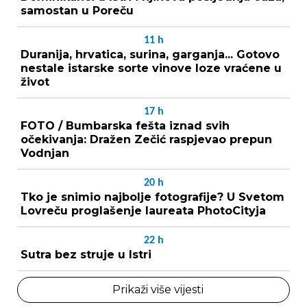
samostan u Poreču
11
h
Duranija, hrvatica, surina, garganja... Gotovo
nestale istarske sorte vinove loze vraćene u
život
17
h
FOTO / Bumbarska fešta iznad svih
očekivanja: Dražen Zečić raspjevao prepun
Vodnjan
20
h
Tko je snimio najbolje fotografije? U Svetom
Lovreču proglašenje laureata PhotoCityja
22
h
Sutra bez struje u Istri
Prikaži više vijesti