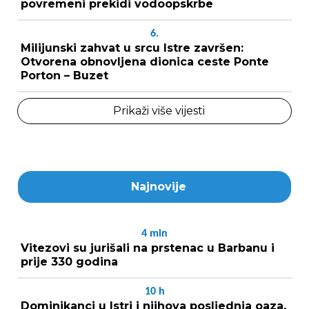
povremeni prekidi vodoopskrbe
6.
Milijunski zahvat u srcu Istre završen:
Otvorena obnovljena dionica ceste Ponte
Porton – Buzet
Prikaži više vijesti
Najnovije
4
min
Vitezovi su jurišali na prstenac u Barbanu i
prije 330 godina
10
h
Dominikanci u Istri i njihova posljednja oaza,