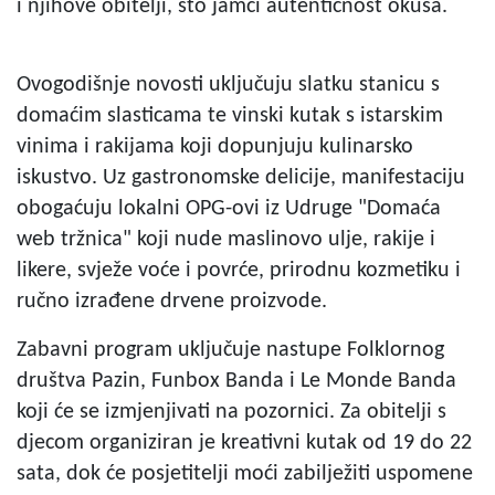
i njihove obitelji, što jamči autentičnost okusa.
Ovogodišnje novosti uključuju slatku stanicu s
domaćim slasticama te vinski kutak s istarskim
vinima i rakijama koji dopunjuju kulinarsko
iskustvo. Uz gastronomske delicije, manifestaciju
obogaćuju lokalni OPG-ovi iz Udruge "Domaća
web tržnica" koji nude maslinovo ulje, rakije i
likere, svježe voće i povrće, prirodnu kozmetiku i
ručno izrađene drvene proizvode.
Zabavni program uključuje nastupe Folklornog
društva Pazin, Funbox Banda i Le Monde Banda
koji će se izmjenjivati na pozornici. Za obitelji s
djecom organiziran je kreativni kutak od 19 do 22
sata, dok će posjetitelji moći zabilježiti uspomene