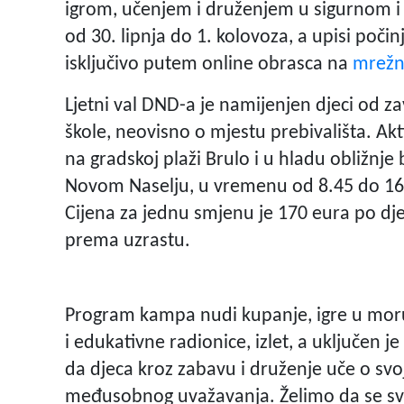
igrom, učenjem i druženjem u sigurnom i
od 30. lipnja do 1. kolovoza, a upisi počinju
isključivo putem online obrasca na
mrežno
Ljetni val DND-a je namijenjen djeci od 
škole, neovisno o mjestu prebivališta. Akt
na gradskoj plaži Brulo i u hladu obližnj
Novom Naselju, u vremenu od 8.45 do 16.0
Cijena za jednu smjenu je 170 eura po dje
prema uzrastu.
Program kampa nudi kupanje, igre u moru, 
i edukativne radionice, izlet, a uključen je
da djeca kroz zabavu i druženje uče o svo
međusobnog uvažavanja. Želimo da se svak