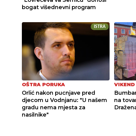
"Lovrečeva va Semiću" donosi
bogat višednevni program
ISTRA
OŠTRA PORUKA
VIKEND
Orlić nakon pucnjave pred
Bumbars
djecom u Vodnjanu: "U našem
na tovar
gradu nema mjesta za
Dražena
nasilnike"