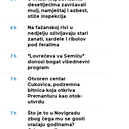
desetljećima završavali
mulj, namještaj i azbest,
stiže inspekcija
Na fažanskoj rivi u
6
h
nedjelju oživljavaju stari
zanati, sardele i ribolov
pod feralima
"Lovrečeva va Semiću"
7
h
donosi bogat višednevni
program
Otvoren centar
7
h
Ćukovica, podzemna
bitnica koja otkriva
Premanturu kao otok-
utvrdu
Što je to u Novigradu
7
h
zbog čega mu se gosti
vraćaju godinama?