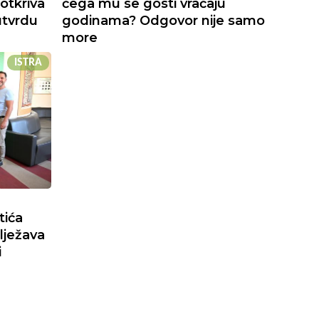
otkriva
čega mu se gosti vraćaju
utvrdu
godinama? Odgovor nije samo
more
ISTRA
tića
lježava
i