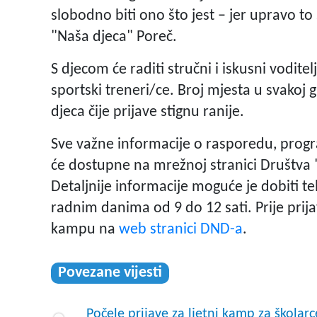
slobodno biti ono što jest – jer upravo to 
"Naša djeca" Poreč.
S djecom će raditi stručni i iskusni voditelji
sportski treneri/ce. Broj mjesta u svakoj 
djeca čije prijave stignu ranije.
Sve važne informacije o rasporedu, progr
će dostupne na mrežnoj stranici Društva 
Detaljnije informacije moguće je dobiti 
radnim danima od 9 do 12 sati. Prije prija
kampu na
web stranici DND-a
.
Povezane vijesti
Počele prijave za ljetni kamp za školarc