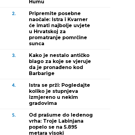
Humu
Pripremite posebne
2.
naočale: Istra i Kvarner
će imati najbolje uvjete
u Hrvatskoj za
promatranje pomrčine
sunca
Kako je nestalo antičko
3.
blago za koje se vjeruje
da je pronađeno kod
Barbarige
Istra se prži: Pogledajte
4.
koliko je stupnjeva
izmjereno u nekim
gradovima
Od prašume do ledenog
5.
vrha: Troje Labinjana
popelo se na 5.895
metara visoki