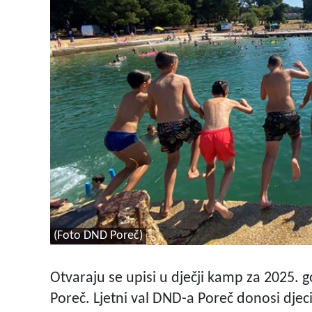
(Foto DND Poreč)
Otvaraju se upisi u dječji kamp za 2025. g
Poreč. Ljetni val DND-a Poreč donosi djec