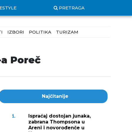
FESTYLE
PRETRAGA
I
IZBORI
POLITIKA
TURIZAM
-a Poreč
Najčitanije
Ispraćaj dostojan junaka,
1.
zabrana Thompsona u
Areni i novorođenče u