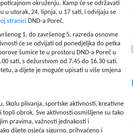
 poticajnom okruženju. Kamp će se održavati
 u utorak, 24. lipnja, u 17 sati, i odvijaju se
j stranici
DND-a Poreč
.
završenog 1. do završenog 5. razreda osnovne
ivnosti će se odvijati od ponedjeljka do petka
e borove šumice te u prostoru DND-a Poreč u
0 sati, s dežurstvom od 7.45 do 16.30 sati.
tetu, a dijete je moguće upisati u više smjena
školu plivanja, sportske aktivnosti, kreativne
 i topli obrok. Sve aktivnosti osmišljene su tako
jim pravima, važnosti jednakosti i
o dijete osjeća sigurno, prihvaćeno i