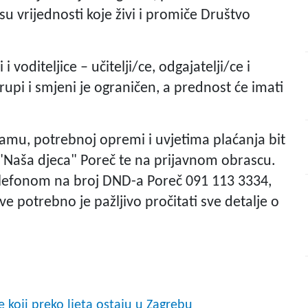
su vrijednosti koje živi i promiče Društvo
 i voditeljice – učitelji/ce, odgajatelji/ce i
grupi i smjeni je ograničen, a prednost će imati
amu, potrebnoj opremi i uvjetima plaćanja bit
"Naša djeca" Poreč te na prijavnom obrascu.
telefonom na broj DND-a Poreč 091 113 3334,
ve potrebno je pažljivo pročitati sve detalje o
e koji preko ljeta ostaju u Zagrebu