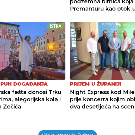
podzemna bitnica koja 
Premanturu kao otok-
ISTRA
 PUN DOGAĐANJA
PRIJEM U ŽUPANIJI
ka fešta donosi Trku
Night Express kod Mile
ima, alegorijska kola i
prije koncerta kojim obi
 Zečića
dva desetljeća na scen