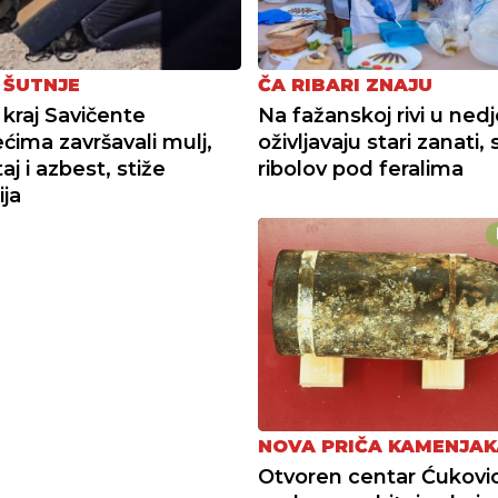
 ŠUTNJE
ČA RIBARI ZNAJU
 kraj Savičente
Na fažanskoj rivi u nedj
ećima završavali mulj,
oživljavaju stari zanati, 
j i azbest, stiže
ribolov pod feralima
ija
NOVA PRIČA KAMENJAK
Otvoren centar Ćukovic