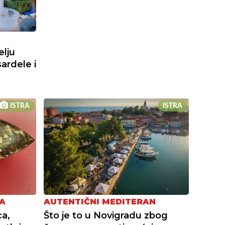
elju
sardele i
ISTRA
ISTRA
A
AUTENTIČNI MEDITERAN
a,
Što je to u Novigradu zbog