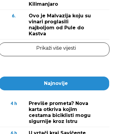
Kilimanjaro
Ovo je Malvazija koju su
6.
vinari proglasili
najboljom od Pule do
Kastva
Prikaži više vijesti
Najnovije
Previše prometa? Nova
4
h
karta otkriva kojim
cestama biciklisti mogu
sigurnije kroz Istru
U vrtači kraj Savičente
6
h