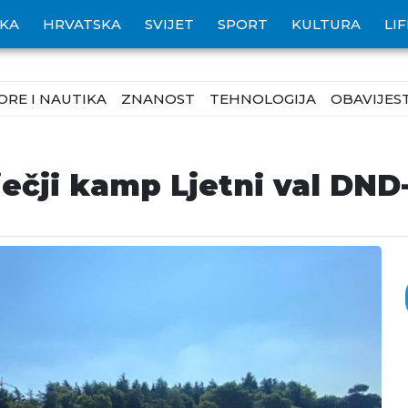
IKA
HRVATSKA
SVIJET
SPORT
KULTURA
LI
ORE I NAUTIKA
ZNANOST
TEHNOLOGIJA
OBAVIJEST
ječji kamp Ljetni val DND