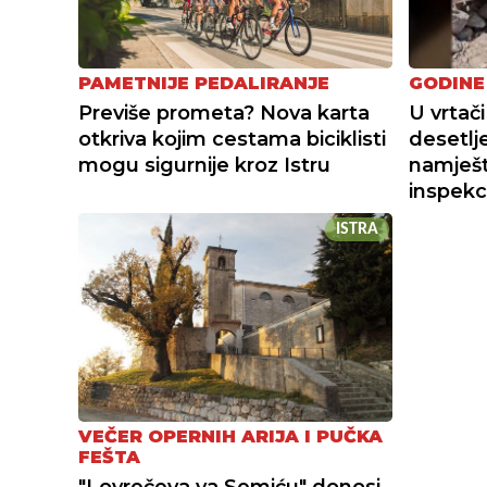
PAMETNIJE PEDALIRANJE
GODINE
Previše prometa? Nova karta
U vrtači
otkriva kojim cestama biciklisti
desetlj
mogu sigurnije kroz Istru
namješta
inspekc
ISTRA
VEČER OPERNIH ARIJA I PUČKA
FEŠTA