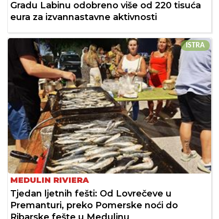
Gradu Labinu odobreno više od 220 tisuća
eura za izvannastavne aktivnosti
ISTRA
MEDULIN RIVIERA
Tjedan ljetnih fešti: Od Lovrečeve u
Premanturi, preko Pomerske noći do
Ribarske fešte u Medulinu