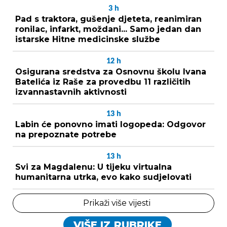
3
h
Pad s traktora, gušenje djeteta, reanimiran
ronilac, infarkt, moždani... Samo jedan dan
istarske Hitne medicinske službe
12
h
Osigurana sredstva za Osnovnu školu Ivana
Batelića iz Raše za provedbu 11 različitih
izvannastavnih aktivnosti
13
h
Labin će ponovno imati logopeda: Odgovor
na prepoznate potrebe
13
h
Svi za Magdalenu: U tijeku virtualna
humanitarna utrka, evo kako sudjelovati
Prikaži više vijesti
VIŠE IZ RUBRIKE