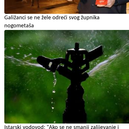
Galižanci se ne žele odreći svog župnika
nogometaša
Istarski vodovod: "Ako se ne smanji zalijevanje i