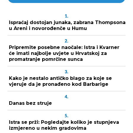
1.
Ispraćaj dostojan junaka, zabrana Thompsona
u Areni i novorođenče u Humu
2.
Pripremite posebne naočale: Istra i Kvarner
će imati najbolje uvjete u Hrvatskoj za
promatranje pomrčine sunca
3.
Kako je nestalo antičko blago za koje se
vjeruje da je pronađeno kod Barbarige
4.
Danas bez struje
5.
Istra se prži: Pogledajte koliko je stupnjeva
izmjereno u nekim gradovima