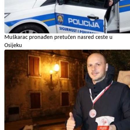
Muškarac pronađen pretučen nasred ceste u
Osijeku