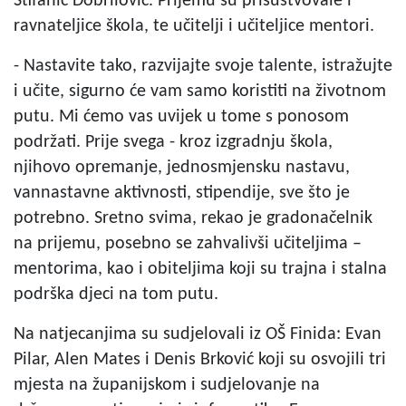
Štifanić Dobrilović. Prijemu su prisustvovale i
ravnateljice škola, te učitelji i učiteljice mentori.
- Nastavite tako, razvijajte svoje talente, istražujte
i učite, sigurno će vam samo koristiti na životnom
putu. Mi ćemo vas uvijek u tome s ponosom
podržati. Prije svega - kroz izgradnju škola,
njihovo opremanje, jednosmjensku nastavu,
vannastavne aktivnosti, stipendije, sve što je
potrebno. Sretno svima, rekao je gradonačelnik
na prijemu, posebno se zahvalivši učiteljima –
mentorima, kao i obiteljima koji su trajna i stalna
podrška djeci na tom putu.
Na natjecanjima su sudjelovali iz OŠ Finida: Evan
Pilar, Alen Mates i Denis Brković koji su osvojili tri
mjesta na županijskom i sudjelovanje na