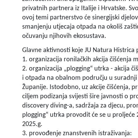
privatnih partnera iz Italije i Hrvatske. 
ovoj temi partnerstvo će sinergijski djelo
smanjenju utjecaja otpada na okoliš zašti
očuvanju njihovih ekosustava.
Glavne aktivnosti koje JU Natura Histrica 
1. organizacija ronilačkih akcija čišćenj
2. organizacija „plogging“ utrka - akcija
i otpada na obalnom području u suradnj
Županije. Istodobno, uz akcije čišćenja, pr
ciljem podizanja svijesti šire javnosti o 
discovery diving-a, sadržaja za djecu, pr
plogging“ utrka provodit će se u proljeće
2025.g.
3. provođenje znanstvenih istraživanja: