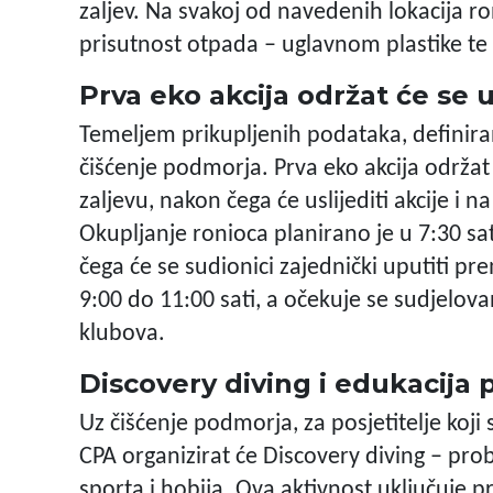
zaljev. Na svakoj od navedenih lokacija ron
prisutnost otpada – uglavnom plastike te 
Prva eko akcija održat će se
Temeljem prikupljenih podataka, definiran
čišćenje podmorja. Prva eko akcija održat
zaljevu, nakon čega će uslijediti akcije i 
Okupljanje ronioca planirano je u 7:30 sa
čega će se sudionici zajednički uputiti prem
9:00 do 11:00 sati, a očekuje se sudjelovan
klubova.
Discovery diving i edukacija p
Uz čišćenje podmorja, za posjetitelje koji s
CPA organizirat će Discovery diving – pro
sporta i hobija. Ova aktivnost uključuj