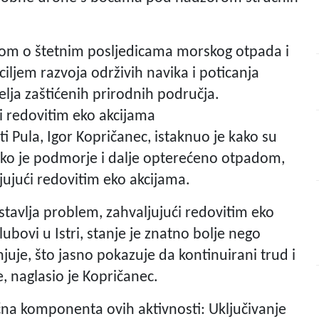
ijom o štetnim posljedicama morskog otpada i
iljem razvoja održivih navika i poticanja
lja zaštićenih prirodnih područja.
 redovitim eko akcijama
 Pula, Igor Kopričanec, istaknuo je kako su
ako je podmorje i dalje opterećeno otpadom,
jujući redovitim eko akcijama.
dstavlja problem, zahvaljujući redovitim eko
lubovi u Istri, stanje je znatno bolje nego
juje, što jasno pokazuje da kontinuirani trud i
, naglasio je Kopričanec.
čna komponenta ovih aktivnosti: Uključivanje