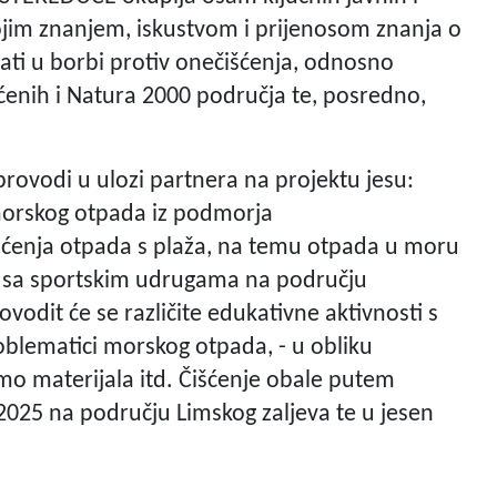
Svojim znanjem, iskustvom i prijenosom znanja o
vati u borbi protiv onečišćenja, odnosno
ćenih i Natura 2000 područja te, posredno,
provodi u ulozi partnera na projektu jesu:
a morskog otpada iz podmorja
 čišćenja otpada s plaža, na temu otpada u moru
i sa sportskim udrugama na području
ovodit će se različite edukativne aktivnosti s
problematici morskog otpada, - u obliku
omo materijala itd. Čišćenje obale putem
 2025 na području Limskog zaljeva te u jesen