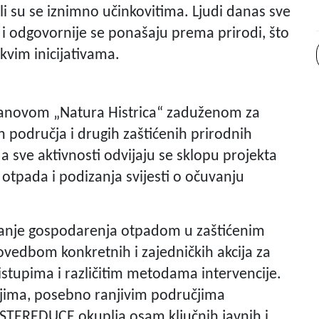
ali su se iznimno učinkovitima. Ljudi danas sve
 i odgovornije se ponašaju prema prirodi, što
vim inicijativama.
stanovom „Natura Histrica“ zaduženom za
h područja i drugih zaštićenih prirodnih
 a sve aktivnosti odvijaju se sklopu projekta
tpada i podizanja svijesti o očuvanju
šanje gospodarenja otpadom u zaštićenim
vedbom konkretnih i zajedničkih akcija za
istupima i različitim metodama intervencije.
jima, posebno ranjivim područjima
EREDUCE okuplja osam ključnih javnih i