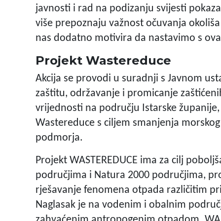
javnosti i rad na podizanju svijesti pokaz
više prepoznaju važnost očuvanja okoliša
nas dodatno motivira da nastavimo s ovak
Projekt Wastereduce
Akcija se provodi u suradnji s Javnom u
zaštitu, održavanje i promicanje zaštićeni
vrijednosti na području Istarske županije,
Wastereduce s ciljem smanjenja morskog o
podmorja.
Projekt WASTEREDUCE ima za cilj pobolj
područjima i Natura 2000 područjima, pro
rješavanje fenomena otpada različitim pr
Naglasak je na vodenim i obalnim područ
zahvaćenim antropogenim otpadom. WAST