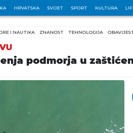
IKA
HRVATSKA
SVIJET
SPORT
KULTURA
LI
ORE I NAUTIKA
ZNANOST
TEHNOLOGIJA
OBAVIJEST
EVU
ćenja podmorja u zaštiće