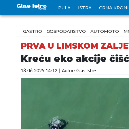
PULA
ISTRA
CRNA KRON
GASTRO
GOSPODARSTVO
AUTOMOTO
M
PRVA U LIMSKOM ZALJ
Kreću eko akcije čiš
18.06.2025 14:12
| Autor: Glas Istre