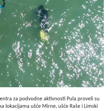
entra za podvodne aktivnosti Pula proveli su
a lokacijama ušće Mirne, ušće Raše i Limski