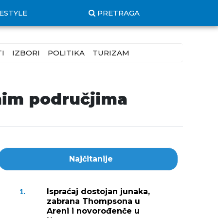
FESTYLE
PRETRAGA
I
IZBORI
POLITIKA
TURIZAM
nim područjima
Najčitanije
Ispraćaj dostojan junaka,
1.
zabrana Thompsona u
Areni i novorođenče u