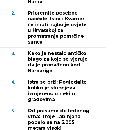
Humu
Pripremite posebne
2.
naočale: Istra i Kvarner
će imati najbolje uvjete
u Hrvatskoj za
promatranje pomrčine
sunca
Kako je nestalo antičko
3.
blago za koje se vjeruje
da je pronađeno kod
Barbarige
Istra se prži: Pogledajte
4.
koliko je stupnjeva
izmjereno u nekim
gradovima
Od prašume do ledenog
5.
vrha: Troje Labinjana
popelo se na 5.895
metara visoki