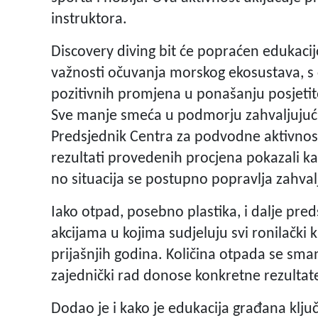
instruktora.
Discovery diving bit će popraćen edukac
važnosti očuvanja morskog ekosustava, s c
pozitivnih promjena u ponašanju posjetite
Sve manje smeća u podmorju zahvaljujući
Predsjednik Centra za podvodne aktivnosti
rezultati provedenih procjena pokazali k
no situacija se postupno popravlja zahval
Iako otpad, posebno plastika, i dalje pre
akcijama u kojima sudjeluju svi ronilački k
prijašnjih godina. Količina otpada se sman
zajednički rad donose konkretne rezultate
Dodao je i kako je edukacija građana klju