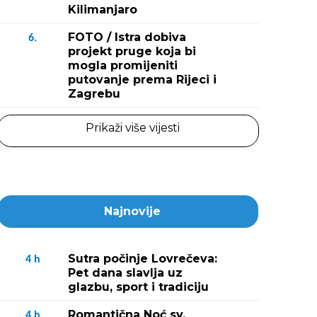
Kilimanjaro
FOTO / Istra dobiva
6.
projekt pruge koja bi
mogla promijeniti
putovanje prema Rijeci i
Zagrebu
Prikaži više vijesti
Najnovije
Sutra počinje Lovrečeva:
4
h
Pet dana slavlja uz
glazbu, sport i tradiciju
Romantična Noć sv.
4
h