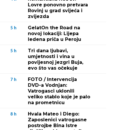
Lovre ponovno pretvara
Rovinj u grad svijeća i
zvijezda
GelatOn the Road na
5
h
novoj lokaciji: Lijepa
ledena priča u Peroju
Tri dana ljubavi,
5
h
umjetnosti i vina u
povijesnoj jezgri Buja,
evo što vas očekuje
FOTO / Intervencija
7
h
DVD-a Vodnjan:
Vatrogasci uklonili
veliko stablo koje je palo
na prometnicu
Hvala Mateo i Diego:
8
h
Zaposlenici vatrogasne
postrojbe Bina Istre