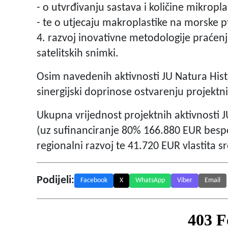
- o utvrđivanju sastava i količine mikropl
- te o utjecaju makroplastike na morske pt
4. razvoj inovativne metodologije praćenj
satelitskih snimki.
Osim navedenih aktivnosti JU Natura Histr
sinergijski doprinose ostvarenju projektni
Ukupna vrijednost projektnih aktivnosti 
(uz sufinanciranje 80% 166.880 EUR besp
regionalni razvoj te 41.720 EUR vlastita 
Podijeli:
Facebook
X
WhatsApp
Viber
Email