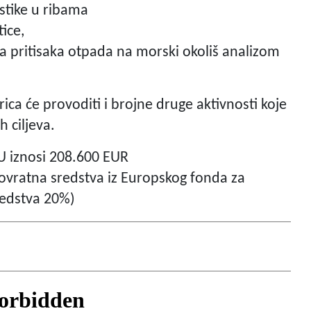
astike u ribama
ice,
a pritisaka otpada na morski okoliš analizom
ica će provoditi i brojne druge aktivnosti koje
h ciljeva.
JU iznosi 208.600 EUR
ovratna sredstva iz Europskog fonda za
sredstva 20%)