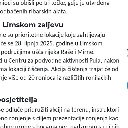
ioci su obišli po tri točke, gdje je utvrđena
odbačenih ribarskih alata.
 u Limskom zaljevu
e su prioritetne lokacije koje zahtijevaju
 će se 28. lipnja 2025. godine u Limskom
na područjima ušća rijeka Raše i Mirne.
ti u Centru za podvodne aktivnosti Pula, nakon
a lokaciji čišćenja. Akcija čišćenja trajat će od
je više od 20 ronioca iz različitih ronilačkih
osjetitelja
e odluče pridružiti akciji na terenu, instruktori
bno ronjenje s ciljem prezentacije ronjenja kao
e probne urone s bocama pod nadzorom stručnih