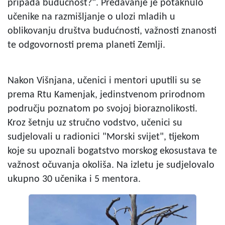
pripada budućnost?". Predavanje je potaknulo
učenike na razmišljanje o ulozi mladih u
oblikovanju društva budućnosti, važnosti znanosti
te odgovornosti prema planeti Zemlji.
Nakon Višnjana, učenici i mentori uputili su se
prema Rtu Kamenjak, jedinstvenom prirodnom
području poznatom po svojoj bioraznolikosti.
Kroz šetnju uz stručno vodstvo, učenici su
sudjelovali u radionici "Morski svijet", tijekom
koje su upoznali bogatstvo morskog ekosustava te
važnost očuvanja okoliša. Na izletu je sudjelovalo
ukupno 30 učenika i 5 mentora.