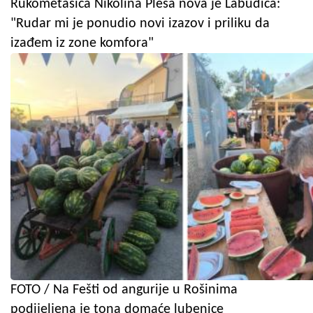
Rukometašica Nikolina Pleša nova je Labudica:
"Rudar mi je ponudio novi izazov i priliku da
izađem iz zone komfora"
FOTO / Na Fešti od angurije u Rošinima
podijeljena je tona domaće lubenice