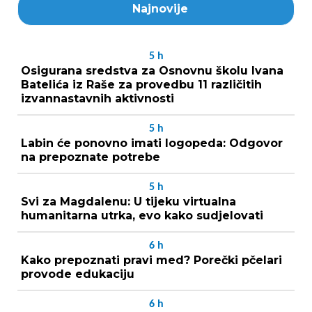
Najnovije
5
h
Osigurana sredstva za Osnovnu školu Ivana
Batelića iz Raše za provedbu 11 različitih
izvannastavnih aktivnosti
5
h
Labin će ponovno imati logopeda: Odgovor
na prepoznate potrebe
5
h
Svi za Magdalenu: U tijeku virtualna
humanitarna utrka, evo kako sudjelovati
6
h
Kako prepoznati pravi med? Porečki pčelari
provode edukaciju
6
h