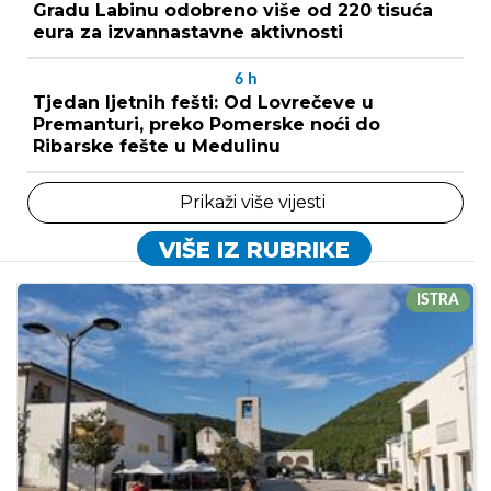
Gradu Labinu odobreno više od 220 tisuća
eura za izvannastavne aktivnosti
6
h
Tjedan ljetnih fešti: Od Lovrečeve u
Premanturi, preko Pomerske noći do
Ribarske fešte u Medulinu
Prikaži više vijesti
VIŠE IZ RUBRIKE
ISTRA