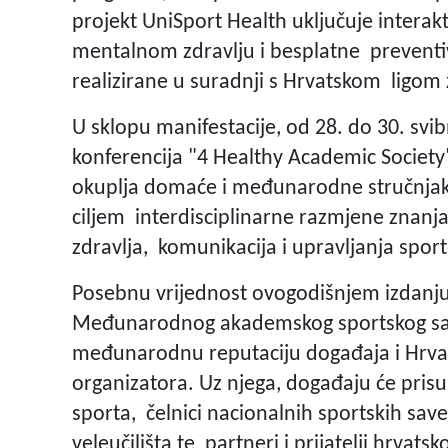
projekt UniSport Health uključuje interakt
mentalnom zdravlju i besplatne preventi
realizirane u suradnji s Hrvatskom ligom 
U sklopu manifestacije, od 28. do 30. s
konferencija "4 Healthy Academic Society
okuplja domaće i međunarodne stručnjake
ciljem interdisciplinarne razmjene znanja,
zdravlja, komunikacija i upravljanja spo
Posebnu vrijednost ovogodišnjem izdanju
Međunarodnog akademskog sportskog sav
međunarodnu reputaciju događaja i Hrv
organizatora. Uz njega, događaju će prisu
sporta, čelnici nacionalnih sportskih savez
veleučilišta te partneri i prijatelji hrva