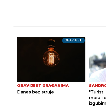
OBAVIJESTI
OBAVIJEST GRAĐANIMA
SANDRO
Danas bez struje
"Turist
mora i 
izgubimo