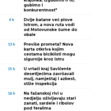
krajolika, izgubimo li to,
gubimo i
konkurentnost"
Dvije batane već plove
4
h
Istrom, a nova ruta vodi
od Motovunske šume do
obale
Previše prometa? Nova
13
h
karta otkriva kojim
cestama biciklisti mogu
sigurnije kroz Istru
U vrtači kraj Savičente
15
h
desetljećima završavali
mulj, namještaj i azbest,
stiže inspekcija
Na fažanskoj rivi u
16
h
nedjelju oživljavaju stari
zanati, sardele i ribolov
pod feralima