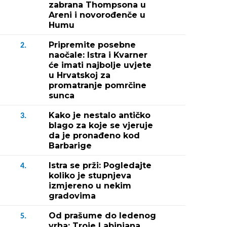
zabrana Thompsona u
Areni i novorođenče u
Humu
Pripremite posebne
2.
naočale: Istra i Kvarner
će imati najbolje uvjete
u Hrvatskoj za
promatranje pomrčine
sunca
Kako je nestalo antičko
3.
blago za koje se vjeruje
da je pronađeno kod
Barbarige
Istra se prži: Pogledajte
4.
koliko je stupnjeva
izmjereno u nekim
gradovima
Od prašume do ledenog
5.
vrha: Troje Labinjana