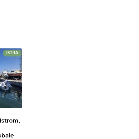
ISTRA
Istrom,
obale