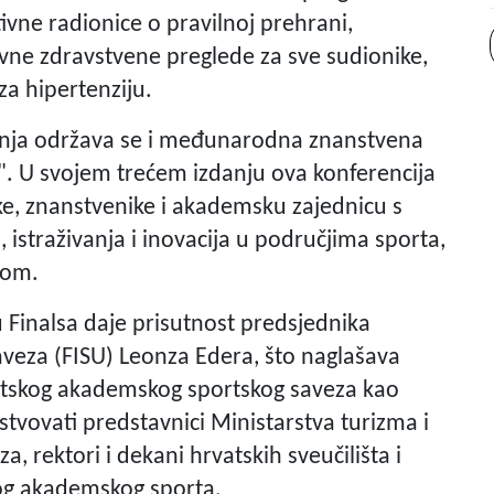
ivne radionice o pravilnoj prehrani,
vne zdravstvene preglede za sve sudionike,
za hipertenziju.
vibnja održava se i međunarodna znanstvena
". U svojem trećem izdanju ova konferencija
, znanstvenike i akademsku zajednicu s
 istraživanja i inovacija u područjima sporta,
rtom.
 Finalsa daje prisutnost predsjednika
eza (FISU) Leonza Edera, što naglašava
atskog akademskog sportskog saveza kao
stvovati predstavnici Ministarstva turizma i
a, rektori i dekani hrvatskih sveučilišta i
tskog akademskog sporta.