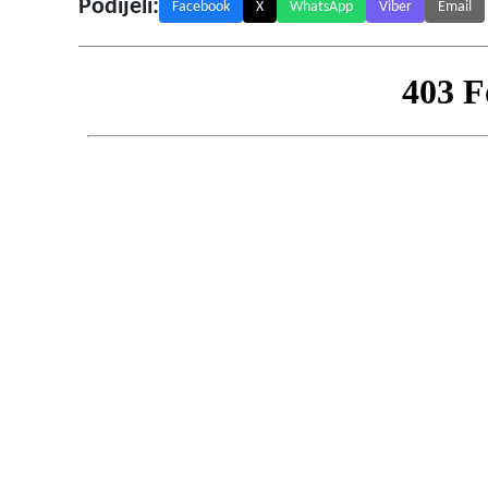
Podijeli:
Facebook
X
WhatsApp
Viber
Email