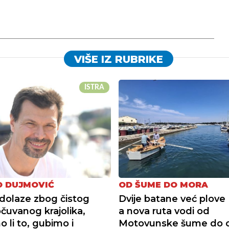
VIŠE IZ RUBRIKE
ISTRA
 DUJMOVIĆ
OD ŠUME DO MORA
i dolaze zbog čistog
Dvije batane već plove 
očuvanog krajolika,
a nova ruta vodi od
 li to, gubimo i
Motovunske šume do 