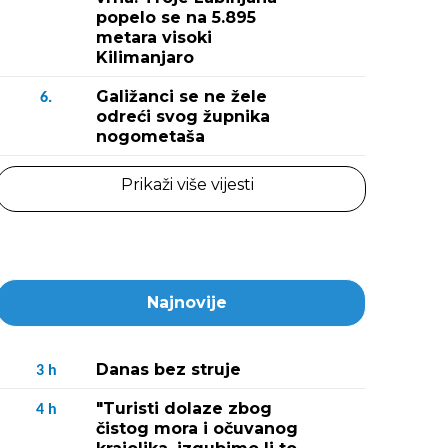
popelo se na 5.895
metara visoki
Kilimanjaro
Galižanci se ne žele
6.
odreći svog župnika
nogometaša
Prikaži više vijesti
Najnovije
Danas bez struje
3
h
"Turisti dolaze zbog
4
h
čistog mora i očuvanog