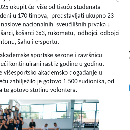
25 okupit će više od tisuću studenata-
ređeni u 170 timova, predstavljati ukupno 23
za naslove nacionalnih sveučilišnih prvaka u
arci, košarci 3x3, rukometu, odbojci, odbojci
ntonu, šahu i e-sportu.
 akademske sportske sezone i završnicu
žeći kontinuirani rast iz godine u godinu.
eće višesportsko akademsko događanje u
eču zabilježilo je gotovo 1.500 sudionika, od
a te gotovo stotinu volontera.