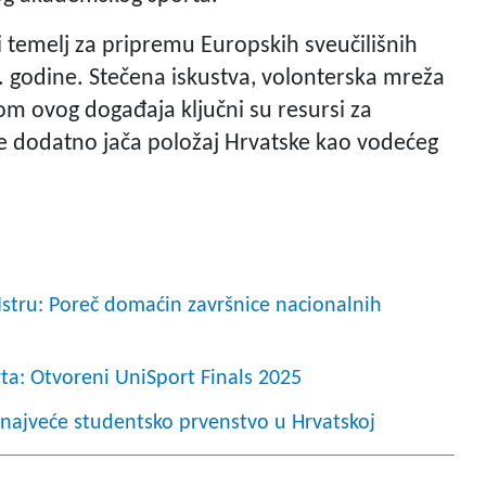
i temelj za pripremu Europskih sveučilišnih
28. godine. Stečena iskustva, volonterska mreža
kom ovog događaja ključni su resursi za
e dodatno jača položaj Hrvatske kao vodećeg
 Istru: Poreč domaćin završnice nacionalnih
a: Otvoreni UniSport Finals 2025
o najveće studentsko prvenstvo u Hrvatskoj