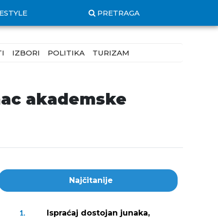
FESTYLE
PRETRAGA
I
IZBORI
POLITIKA
TURIZAM
unac akademske
Najčitanije
Ispraćaj dostojan junaka,
1.