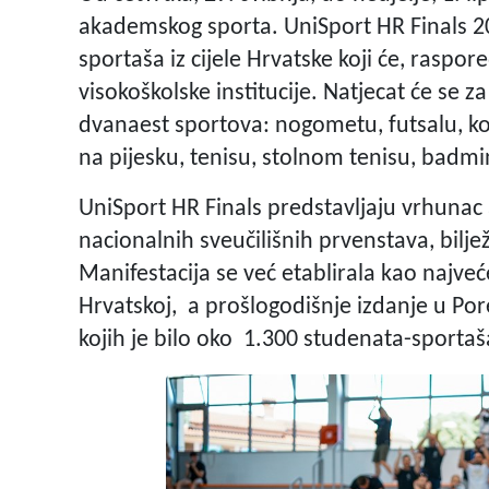
akademskog sporta. UniSport HR Finals 20
sportaša iz cijele Hrvatske koji će, raspo
visokoškolske institucije. Natjecat će se 
dvanaest sportova: nogometu, futsalu, koš
na pijesku, tenisu, stolnom tenisu, badmi
UniSport HR Finals predstavljaju vrhunac
nacionalnih sveučilišnih prvenstava, bilje
Manifestacija se već etablirala kao najv
Hrvatskoj, a prošlogodišnje izdanje u Por
kojih je bilo oko 1.300 studenata-sportaš