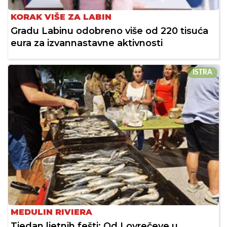
KORAK VIŠE ZA LABIN
Gradu Labinu odobreno više od 220 tisuća
eura za izvannastavne aktivnosti
ISTRA
MEDULIN RIVIERA
Tjedan ljetnih fešti: Od Lovrečeve u