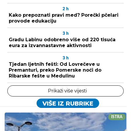
2
h
Kako prepoznati pravi med? Porečki pčelari
provode edukaciju
3
h
Gradu Labinu odobreno više od 220 tisuća
eura za izvannastavne aktivnosti
3
h
Tjedan ljetnih fešti: Od Lovrečeve u
Premanturi, preko Pomerske noći do
Ribarske fešte u Medulinu
Prikaži više vijesti
VIŠE IZ RUBRIKE
ISTRA