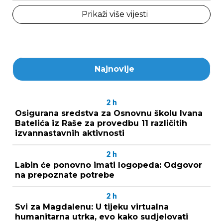
Prikaži više vijesti
Najnovije
2
h
Osigurana sredstva za Osnovnu školu Ivana
Batelića iz Raše za provedbu 11 različitih
izvannastavnih aktivnosti
2
h
Labin će ponovno imati logopeda: Odgovor
na prepoznate potrebe
2
h
Svi za Magdalenu: U tijeku virtualna
humanitarna utrka, evo kako sudjelovati