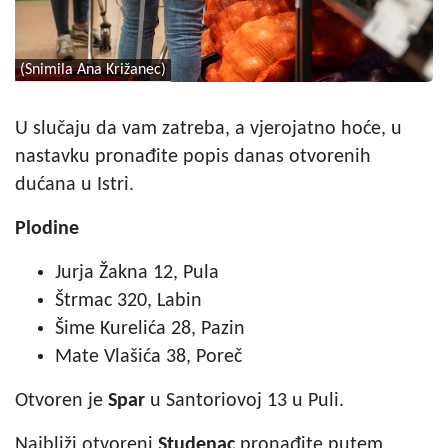
(Snimila Ana Križanec)
U slučaju da vam zatreba, a vjerojatno hoće, u
nastavku pronađite popis danas otvorenih
dućana u Istri.
Plodine
Jurja Žakna 12, Pula
Štrmac 320, Labin
Šime Kurelića 28, Pazin
Mate Vlašića 38, Poreč
Otvoren je
Spar
u Santoriovoj 13 u Puli.
Najbliži otvoreni
Studenac
pronađite putem