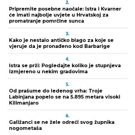
2.
Pripremite posebne naočale: Istra i Kvarner
će imati najbolje uvjete u Hrvatskoj za
promatranje pomrčine sunca
3.
Kako je nestalo antičko blago za koje se
vjeruje da je pronađeno kod Barbarige
4.
Istra se prži: Pogledajte koliko je stupnjeva
izmjereno u nekim gradovima
5.
Od prašume do ledenog vrha: Troje
Labinjana popelo se na 5.895 metara visoki
Kilimanjaro
6.
Galižanci se ne žele odreći svog župnika
nogometaša