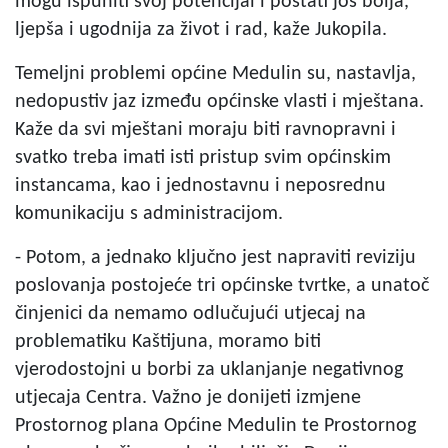
mogu ispuniti svoj potencijal i postati još bolja,
ljepša i ugodnija za život i rad, kaže Jukopila.
Temeljni problemi općine Medulin su, nastavlja,
nedopustiv jaz između općinske vlasti i mještana.
Kaže da svi mještani moraju biti ravnopravni i
svatko treba imati isti pristup svim općinskim
instancama, kao i jednostavnu i neposrednu
komunikaciju s administracijom.
- Potom, a jednako ključno jest napraviti reviziju
poslovanja postojeće tri općinske tvrtke, a unatoč
činjenici da nemamo odlučujući utjecaj na
problematiku Kaštijuna, moramo biti
vjerodostojni u borbi za uklanjanje negativnog
utjecaja Centra. Važno je donijeti izmjene
Prostornog plana Općine Medulin te Prostornog