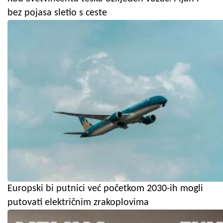
bez pojasa sletio s ceste
Europski bi putnici već početkom 2030-ih mogli
putovati električnim zrakoplovima