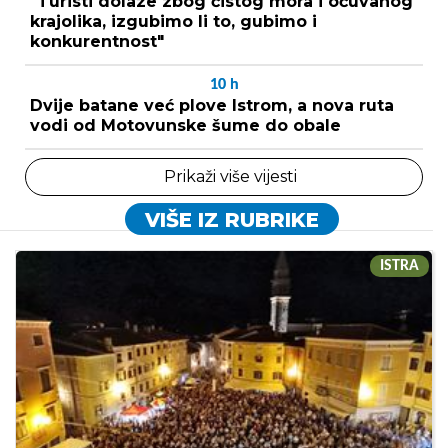
"Turisti dolaze zbog čistog mora i očuvanog
krajolika, izgubimo li to, gubimo i
konkurentnost"
10
h
Dvije batane već plove Istrom, a nova ruta
vodi od Motovunske šume do obale
Prikaži više vijesti
VIŠE IZ RUBRIKE
ISTRA