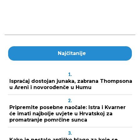
Najčitanije
1.
Ispraćaj dostojan junaka, zabrana Thompsona
u Areni i novorođenče u Humu
2.
Pripremite posebne naočale: Istra i Kvarner
će imati najbolje uvjete u Hrvatskoj za
promatranje pomrčine sunca
3.
Kako je nestalo antičko blago za koje se