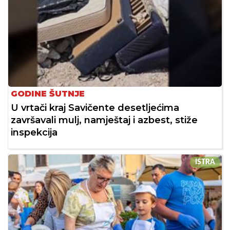
GODINE ŠUTNJE
U vrtači kraj Savičente desetljećima
završavali mulj, namještaj i azbest, stiže
inspekcija
ISTRA