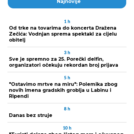
Najnovije
1
h
Od trke na tovarima do koncerta Dražena
Zečića: Vodnjan sprema spektakl za cijelu
obitelj
3
h
Sve je spremno za 25. Porečki delfin,
organizatori očekuju rekordan broj prijava
5
h
"Ostavimo mrtve na miru": Polemika zbog
novih imena gradskih groblja u Labinu i
Ripendi
8
h
Danas bez struje
10
h