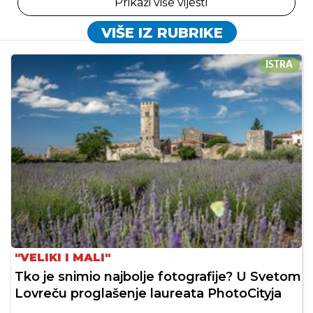
Prikaži više vijesti
VIŠE IZ RUBRIKE
ISTRA
"VELIKI I MALI"
Tko je snimio najbolje fotografije? U Svetom
Lovreču proglašenje laureata PhotoCityja