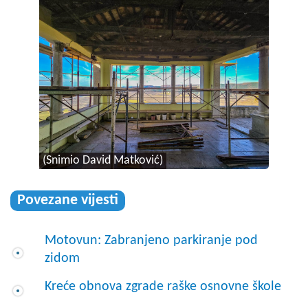
(Snimio David Matković)
Povezane vijesti
Motovun: Zabranjeno parkiranje pod
zidom
Kreće obnova zgrade raške osnovne škole