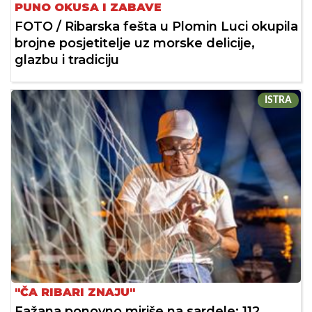
PUNO OKUSA I ZABAVE
FOTO / Ribarska fešta u Plomin Luci okupila
brojne posjetitelje uz morske delicije,
glazbu i tradiciju
ISTRA
"ČA RIBARI ZNAJU"
Fažana ponovno miriše na sardele: 112