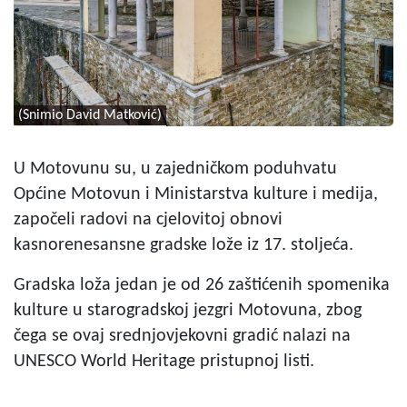
(Snimio David Matković)
U Motovunu su, u zajedničkom poduhvatu
Općine Motovun i Ministarstva kulture i medija,
započeli radovi na cjelovitoj obnovi
kasnorenesansne gradske lože iz 17. stoljeća.
Gradska loža jedan je od 26 zaštićenih spomenika
kulture u starogradskoj jezgri Motovuna, zbog
čega se ovaj srednjovjekovni gradić nalazi na
UNESCO World Heritage pristupnoj listi.