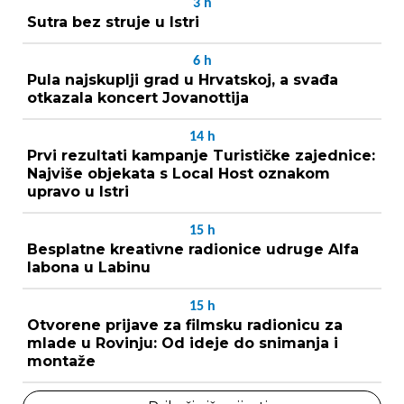
3
h
Sutra bez struje u Istri
6
h
Pula najskuplji grad u Hrvatskoj, a svađa
otkazala koncert Jovanottija
14
h
Prvi rezultati kampanje Turističke zajednice:
Najviše objekata s Local Host oznakom
upravo u Istri
15
h
Besplatne kreativne radionice udruge Alfa
labona u Labinu
15
h
Otvorene prijave za filmsku radionicu za
mlade u Rovinju: Od ideje do snimanja i
montaže