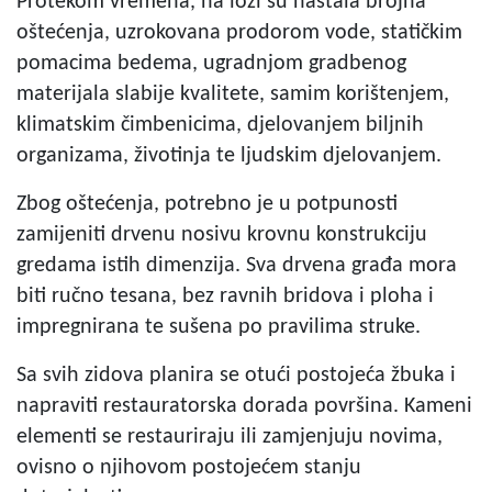
Protekom vremena, na loži su nastala brojna
oštećenja, uzrokovana prodorom vode, statičkim
pomacima bedema, ugradnjom gradbenog
materijala slabije kvalitete, samim korištenjem,
klimatskim čimbenicima, djelovanjem biljnih
organizama, životinja te ljudskim djelovanjem.
Zbog oštećenja, potrebno je u potpunosti
zamijeniti drvenu nosivu krovnu konstrukciju
gredama istih dimenzija. Sva drvena građa mora
biti ručno tesana, bez ravnih bridova i ploha i
impregnirana te sušena po pravilima struke.
Sa svih zidova planira se otući postojeća žbuka i
napraviti restauratorska dorada površina. Kameni
elementi se restauriraju ili zamjenjuju novima,
ovisno o njihovom postojećem stanju