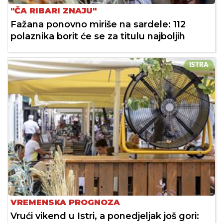
"ČA RIBARI ZNAJU"
Fažana ponovno miriše na sardele: 112
polaznika borit će se za titulu najboljih
ISTRA
VREMENSKA PROGNOZA
Vrući vikend u Istri, a ponedjeljak još gori: