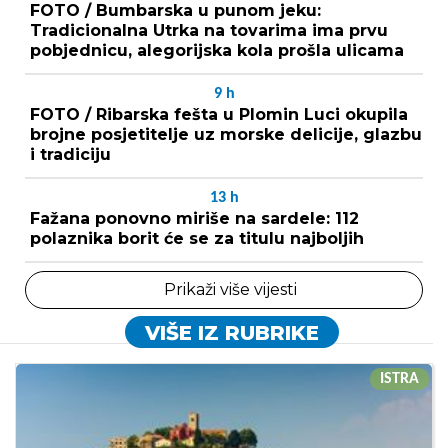
FOTO / Bumbarska u punom jeku:
Tradicionalna Utrka na tovarima ima prvu
pobjednicu, alegorijska kola prošla ulicama
9
h
FOTO / Ribarska fešta u Plomin Luci okupila
brojne posjetitelje uz morske delicije, glazbu
i tradiciju
13
h
Fažana ponovno miriše na sardele: 112
polaznika borit će se za titulu najboljih
Prikaži više vijesti
VIŠE IZ RUBRIKE
ISTRA