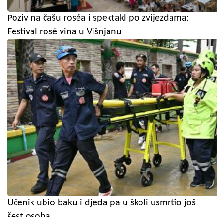
Poziv na čašu roséa i spektakl po zvijezdama:
Festival rosé vina u Višnjanu
Učenik ubio baku i djeda pa u školi usmrtio još
šest osoba