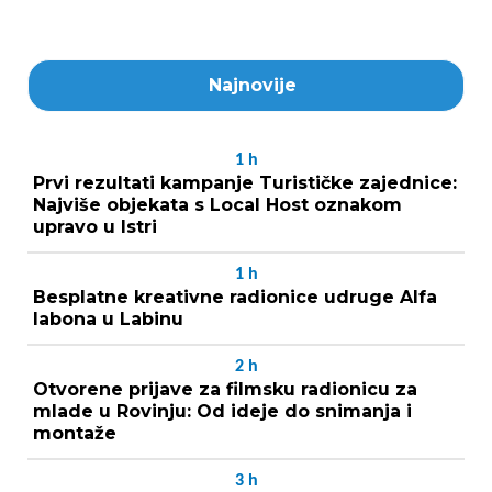
Najnovije
1
h
Prvi rezultati kampanje Turističke zajednice:
Najviše objekata s Local Host oznakom
upravo u Istri
1
h
Besplatne kreativne radionice udruge Alfa
labona u Labinu
2
h
Otvorene prijave za filmsku radionicu za
mlade u Rovinju: Od ideje do snimanja i
montaže
3
h