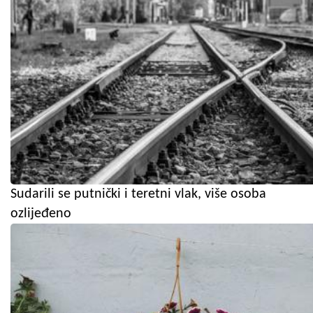
Sudarili se putnički i teretni vlak, više osoba
ozlijeđeno