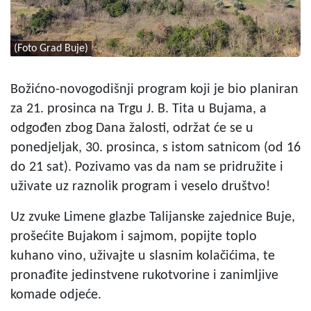
(Foto Grad Buje)
Božićno-novogodišnji program koji je bio planiran
za 21. prosinca na Trgu J. B. Tita u Bujama, a
odgođen zbog Dana žalosti, održat će se u
ponedjeljak, 30. prosinca, s istom satnicom (od 16
do 21 sat). Pozivamo vas da nam se pridružite i
uživate uz raznolik program i veselo društvo!
Uz zvuke Limene glazbe Talijanske zajednice Buje,
prošećite Bujakom i sajmom, popijte toplo
kuhano vino, uživajte u slasnim kolačićima, te
pronađite jedinstvene rukotvorine i zanimljive
komade odjeće.