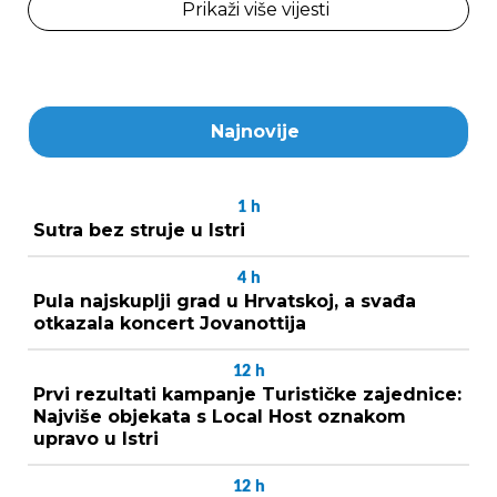
Prikaži više vijesti
Najnovije
1
h
Sutra bez struje u Istri
4
h
Pula najskuplji grad u Hrvatskoj, a svađa
otkazala koncert Jovanottija
12
h
Prvi rezultati kampanje Turističke zajednice:
Najviše objekata s Local Host oznakom
upravo u Istri
12
h