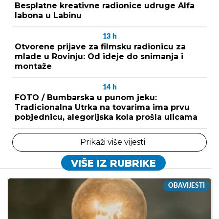
Besplatne kreativne radionice udruge Alfa
labona u Labinu
13
h
Otvorene prijave za filmsku radionicu za
mlade u Rovinju: Od ideje do snimanja i
montaže
14
h
FOTO / Bumbarska u punom jeku:
Tradicionalna Utrka na tovarima ima prvu
pobjednicu, alegorijska kola prošla ulicama
Prikaži više vijesti
VIŠE IZ RUBRIKE
OBAVIJESTI