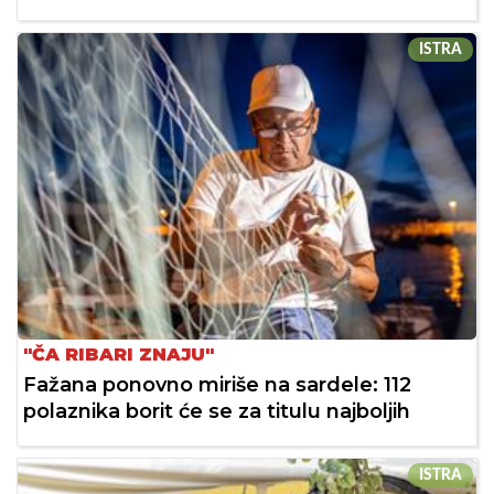
ISTRA
"ČA RIBARI ZNAJU"
Fažana ponovno miriše na sardele: 112
polaznika borit će se za titulu najboljih
ISTRA