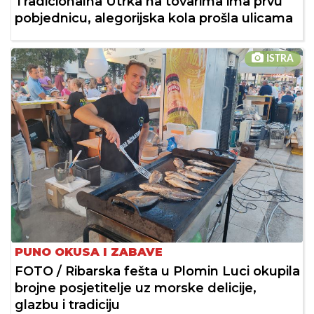
Tradicionalna Utrka na tovarima ima prvu
pobjednicu, alegorijska kola prošla ulicama
ISTRA
PUNO OKUSA I ZABAVE
FOTO / Ribarska fešta u Plomin Luci okupila
brojne posjetitelje uz morske delicije,
glazbu i tradiciju