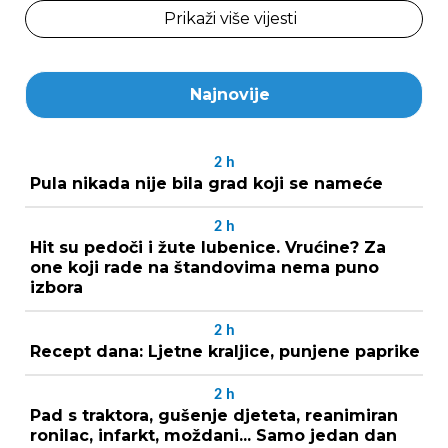
Prikaži više vijesti
Najnovije
2
h
Pula nikada nije bila grad koji se nameće
2
h
Hit su pedoči i žute lubenice. Vrućine? Za
one koji rade na štandovima nema puno
izbora
2
h
Recept dana: Ljetne kraljice, punjene paprike
2
h
Pad s traktora, gušenje djeteta, reanimiran
ronilac, infarkt, moždani... Samo jedan dan