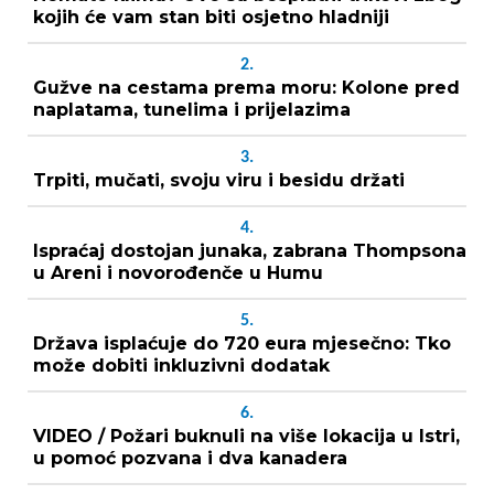
kojih će vam stan biti osjetno hladniji
2.
Gužve na cestama prema moru: Kolone pred
naplatama, tunelima i prijelazima
3.
Trpiti, mučati, svoju viru i besidu držati
4.
Ispraćaj dostojan junaka, zabrana Thompsona
u Areni i novorođenče u Humu
5.
Država isplaćuje do 720 eura mjesečno: Tko
može dobiti inkluzivni dodatak
6.
VIDEO / Požari buknuli na više lokacija u Istri,
u pomoć pozvana i dva kanadera