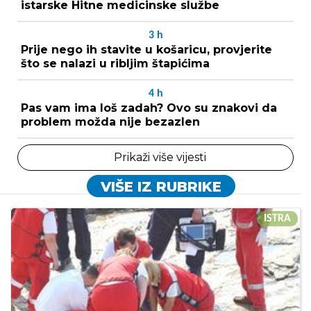
istarske Hitne medicinske službe
3
h
Prije nego ih stavite u košaricu, provjerite
što se nalazi u ribljim štapićima
4
h
Pas vam ima loš zadah? Ovo su znakovi da
problem možda nije bezazlen
Prikaži više vijesti
VIŠE IZ RUBRIKE
ISTRA