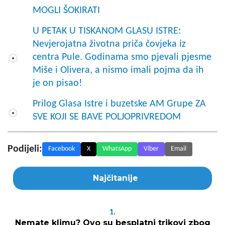
MOGLI ŠOKIRATI
U PETAK U TISKANOM GLASU ISTRE:
Nevjerojatna životna priča čovjeka iz
centra Pule. Godinama smo pjevali pjesme
Miše i Olivera, a nismo imali pojma da ih
je on pisao!
Prilog Glasa Istre i buzetske AM Grupe ZA
SVE KOJI SE BAVE POLJOPRIVREDOM
Podijeli:
Facebook
X
WhatsApp
Viber
Email
Najčitanije
1.
Nemate klimu? Ovo su besplatni trikovi zbog