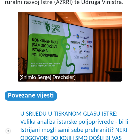
ruralni razvoj Istre (AZRRI) te Udruga Vinistra.
(Snimio Sergej Drechsler)
Povezane vijesti
U SRIJEDU U TISKANOM GLASU ISTRE:
Velika analiza istarske poljoprivrede - bi li
Istrijani mogli sami sebe prehraniti? NEKI
ODGOVORI DO KOJIH SMO DOŠLI BI VAS