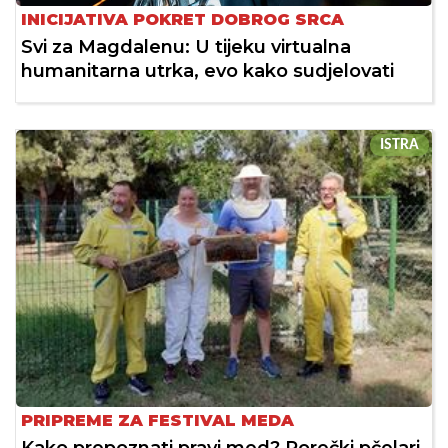
INICIJATIVA POKRET DOBROG SRCA
Svi za Magdalenu: U tijeku virtualna
humanitarna utrka, evo kako sudjelovati
ISTRA
PRIPREME ZA FESTIVAL MEDA
Kako prepoznati pravi med? Porečki pčelari