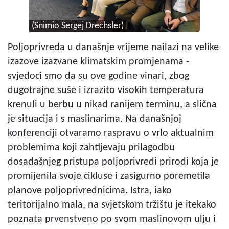
(Snimio Sergej Drechsler)
Poljoprivreda u današnje vrijeme nailazi na velike
izazove izazvane klimatskim promjenama -
svjedoci smo da su ove godine vinari, zbog
dugotrajne suše i izrazito visokih temperatura
krenuli u berbu u nikad ranijem terminu, a slična
je situacija i s maslinarima. Na današnjoj
konferenciji otvaramo raspravu o vrlo aktualnim
problemima koji zahtijevaju prilagodbu
dosadašnjeg pristupa poljoprivredi prirodi koja je
promijenila svoje cikluse i zasigurno poremetila
planove poljoprivrednicima. Istra, iako
teritorijalno mala, na svjetskom tržištu je itekako
poznata prvenstveno po svom maslinovom ulju i