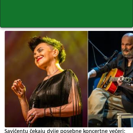
Savičentu čekaju dvije posebne koncertne večeri: