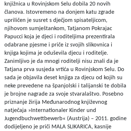
knjižnica u Rovinjskom Selu dobila 20 novih
članova. Istovremeno na donjem katu zgrade
upriličen je susret s dječjom spisateljicom,
njihovom sumještankom, Tatjanom Pokrajac
Papucci koja je djeci i roditeljima prezentirala
odabrane pjesme i priče iz svojih slikovnica i
knjiga kojima je oduševila djecu i roditelje.
Zanimljivo je da mnogi roditelji nisu znali da je
Tatjana prva susjeda vrtića u Rovinjskom Selu. Do
sada je objavila deset knjiga za djecu od kojih su
neke prevedene na španjolski i talijanski te dobila
je brojne nagrade za svoje stvaralaštvo. Posebno
priznanje žirija Međunarodnog književnog
natječaja »Internationaler Kinder und
Jugendbuchwettbewerb« (Austrija) – 2011. godine
dodijeljeno je priči MALA SLIKARICA, kasnije