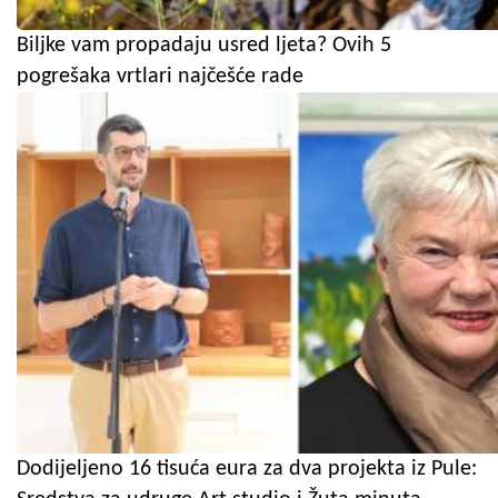
Biljke vam propadaju usred ljeta? Ovih 5
pogrešaka vrtlari najčešće rade
Dodijeljeno 16 tisuća eura za dva projekta iz Pule: