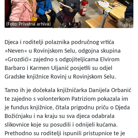
(Foto: Privatna arhiva)
Djeca i roditelji polaznika područnog vrtića
»Neven« u Rovinjskom Selu, odgojna skupina
»Grozdići« zajedno s odgojiteljicama Elvirom
Barbaro i Karmen Uljanić posjetili su odjel
Gradske knjižnice Rovinj u Rovinjskom Selu.
Tamo ih je dočekala knjižničarka Danijela Orbanić
te zajedno s volonterkom Patriziom pokazala im
je fundus knjižnice, čitala prigodnu priču o Djeda
Božićnjaku i na kraju su sva djeca odabrala
slikovnice koje su posudili i odnijeli kućama.
Prethodno su roditelji ispunili pristupnice te je