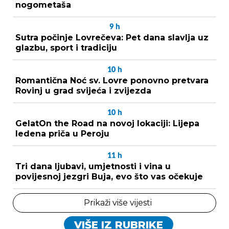
nogometaša
9
h
Sutra počinje Lovrečeva: Pet dana slavlja uz
glazbu, sport i tradiciju
10
h
Romantična Noć sv. Lovre ponovno pretvara
Rovinj u grad svijeća i zvijezda
10
h
GelatOn the Road na novoj lokaciji: Lijepa
ledena priča u Peroju
11
h
Tri dana ljubavi, umjetnosti i vina u
povijesnoj jezgri Buja, evo što vas očekuje
Prikaži više vijesti
VIŠE IZ RUBRIKE