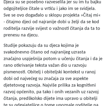
Djeca su se posebno razveselila jer su im tu bajku
odgojiteljice čitale u vrtiću i jako im se svidjela.
Sve se ovo događalo u sklopu projekta »Čitaj mi«
- čitajmo djeci od najranije dobi u želji da se kod
roditelja razvije svijest o važnosti čitanja da ta to
prenesu na djecu.
Studije pokazuju da su djeca kojima je
svakodnevno čitano od najranijeg uzrasta
značajno uspješnija potom u učenju čitanja i da je
rano otkrivanje teksta važan dio u razvoju
pismenosti. Obitelj i obiteljski kontekst u ranoj
dobi od najvećeg su značaja za sve aspekte
djetetovog razvoja. Najviše prilika za kognitivni
razvoj općenito, pa tako i onih vezanih uz razvoj
čitanja, predškolsko dijete ima upravo u obitelji
te su odgajateljice o tome upoznale roditelje na