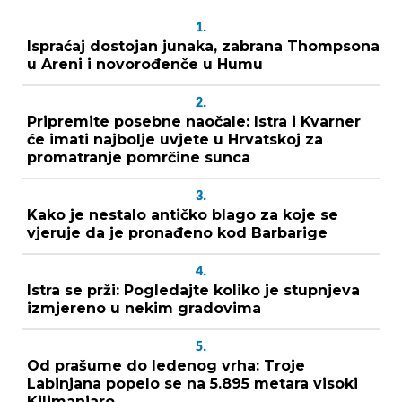
1.
Ispraćaj dostojan junaka, zabrana Thompsona
u Areni i novorođenče u Humu
2.
Pripremite posebne naočale: Istra i Kvarner
će imati najbolje uvjete u Hrvatskoj za
promatranje pomrčine sunca
3.
Kako je nestalo antičko blago za koje se
vjeruje da je pronađeno kod Barbarige
4.
Istra se prži: Pogledajte koliko je stupnjeva
izmjereno u nekim gradovima
5.
Od prašume do ledenog vrha: Troje
Labinjana popelo se na 5.895 metara visoki
Kilimanjaro