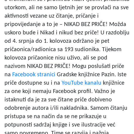
utorkom, ali ne samo ljetnih jer se provlači na sve
aktivnosti vezane uz čitanje, pričanje i
pripovijedanje a to je – NIKAD BEZ PRIČE! Možda
uskoro bude i Nikad i nikud bez priče! U razdoblju
od 4. srpnja do 1. kolovoza održano je pet
pričaonica/radionica sa 193 sudionika. Tijekom
kolovoza pričaonice nisu uživo, ali se pod
nazivom NIKAD BEZ PRIČE! Mogu poslušati priče
na
Facebook stranici
Gradske knjižnice Pazin. Iste
priče dostupne su i na
YouTube kanalu
knjižnice
za one koji nemaju Facebook profil. Važno je
istaknuti da je za sve čitane priče dobiveno
odobrenje autora i/ili nakladnika. Samom čitanju
pristupa se na način da se ne prikazuje u
potpunosti sadržaj knjige i sve ilustracije već
samo povremeno. Time se razvija i pažnja,