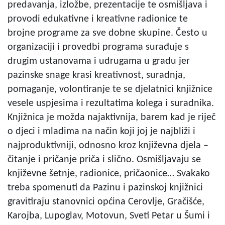
predavanja, izložbe, prezentacije te osmišljava i
provodi edukativne i kreativne radionice te
brojne programe za sve dobne skupine. Često u
organizaciji i provedbi programa surađuje s
drugim ustanovama i udrugama u gradu jer
pazinske snage krasi kreativnost, suradnja,
pomaganje, volontiranje te se djelatnici knjižnice
vesele uspjesima i rezultatima kolega i suradnika.
Knjižnica je možda najaktivnija, barem kad je riječ
o djeci i mladima na način koji joj je najbliži i
najproduktivniji, odnosno kroz književna djela –
čitanje i pričanje priča i slično. Osmišljavaju se
književne šetnje, radionice, pričaonice… Svakako
treba spomenuti da Pazinu i pazinskoj knjižnici
gravitiraju stanovnici općina Cerovlje, Gračišće,
Karojba, Lupoglav, Motovun, Sveti Petar u Šumi i