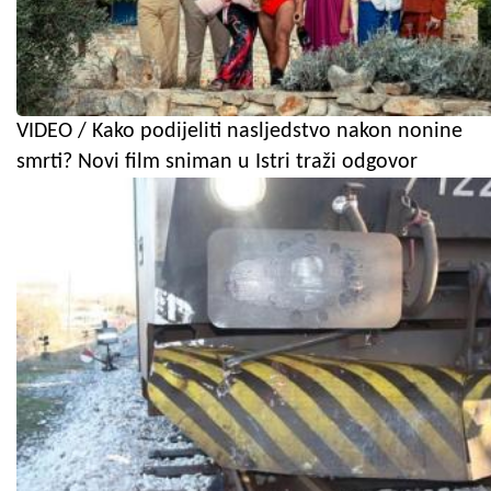
VIDEO / Kako podijeliti nasljedstvo nakon nonine
smrti? Novi film sniman u Istri traži odgovor