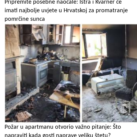
Pripremite posebne naočale: Istra i Kvarner će
imati najbolje uvjete u Hrvatskoj za promatranje
pomrčine sunca
Požar u apartmanu otvorio važno pitanje: Što
napraviti kada gosti naprave veliku štetu?