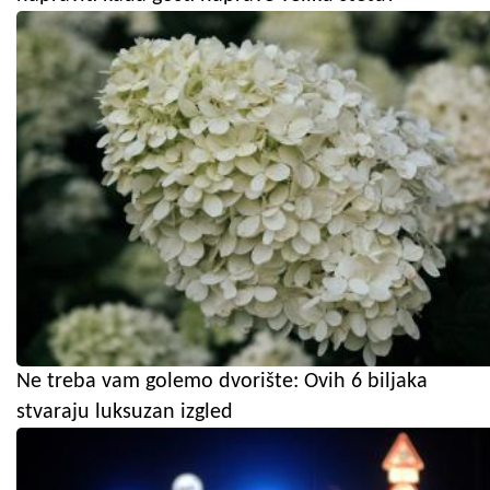
Ne treba vam golemo dvorište: Ovih 6 biljaka
stvaraju luksuzan izgled