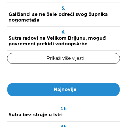
5.
Galižanci se ne žele odreći svog župnika
nogometaša
6.
Sutra radovi na Velikom Brijunu, mogući
povremeni prekidi vodoopskrbe
Prikaži više vijesti
Najnovije
1
h
Sutra bez struje u Istri
4
h