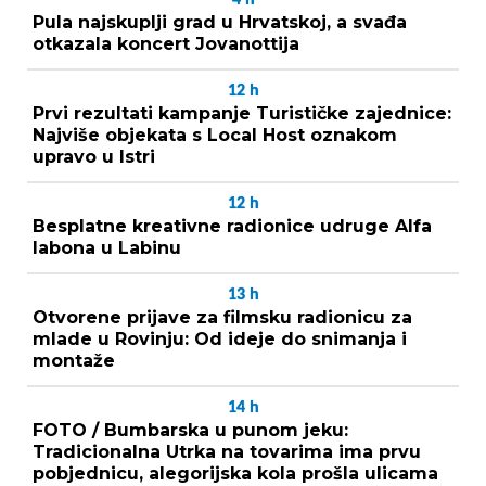
Pula najskuplji grad u Hrvatskoj, a svađa
otkazala koncert Jovanottija
12
h
Prvi rezultati kampanje Turističke zajednice:
Najviše objekata s Local Host oznakom
upravo u Istri
12
h
Besplatne kreativne radionice udruge Alfa
labona u Labinu
13
h
Otvorene prijave za filmsku radionicu za
mlade u Rovinju: Od ideje do snimanja i
montaže
14
h
FOTO / Bumbarska u punom jeku:
Tradicionalna Utrka na tovarima ima prvu
pobjednicu, alegorijska kola prošla ulicama