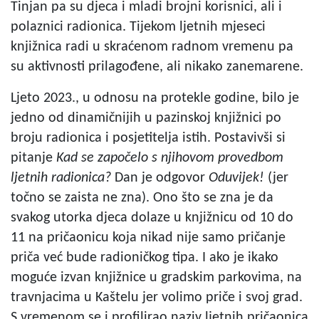
Tinjan pa su djeca i mladi brojni korisnici, ali i
polaznici radionica. Tijekom ljetnih mjeseci
knjižnica radi u skraćenom radnom vremenu pa
su aktivnosti prilagođene, ali nikako zanemarene.
Ljeto 2023., u odnosu na protekle godine, bilo je
jedno od dinamičnijih u pazinskoj knjižnici po
broju radionica i posjetitelja istih. Postavivši si
pitanje
Kad se započelo s njihovom provedbom
ljetnih radionica?
Dan je odgovor
Oduvijek!
(jer
točno se zaista ne zna). Ono što se zna je da
svakog utorka djeca dolaze u knjižnicu od 10 do
11 na pričaonicu koja nikad nije samo pričanje
priča već bude radioničkog tipa. I ako je ikako
moguće izvan knjižnice u gradskim parkovima, na
travnjacima u Kaštelu jer volimo priče i svoj grad.
S vremenom se i profilirao naziv ljetnih pričaonica