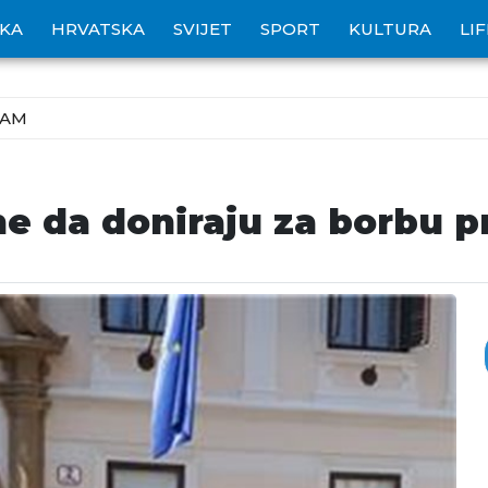
IKA
HRVATSKA
SVIJET
SPORT
KULTURA
LI
ZAM
e da doniraju za borbu p