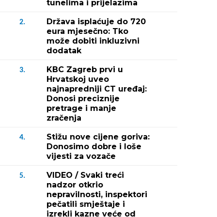
tunelima i prijelazima
Država isplaćuje do 720
2.
eura mjesečno: Tko
može dobiti inkluzivni
dodatak
KBC Zagreb prvi u
3.
Hrvatskoj uveo
najnapredniji CT uređaj:
Donosi preciznije
pretrage i manje
zračenja
Stižu nove cijene goriva:
4.
Donosimo dobre i loše
vijesti za vozače
VIDEO / Svaki treći
5.
nadzor otkrio
nepravilnosti, inspektori
pečatili smještaje i
izrekli kazne veće od