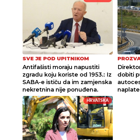
SVE JE POD UPITNIKOM
PROZVA
Antifašisti moraju napustiti
Direktor
zgradu koju koriste od 1953.: Iz
dobiti p
SABA-e ističu da im zamjenska
autoces
nekretnina nije ponuđena.
naplate,
HRVATSKA