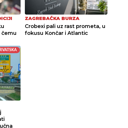
ICIJI
ZAGREBAČKA BURZA
ku
Crobexi pali uz rast prometa, u
 U čemu
fokusu Končar i Atlantic
RVATSKA
j
ti
jučna