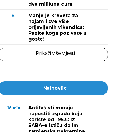
dva milijuna eura
Manje je kreveta za
6.
najam i sve više
prijavljenih vikendica:
Pazite koga pozivate u
goste!
Prikaži više vijesti
Najnovije
Antifašisti moraju
16
min
napustiti zgradu koju
koriste od 1953.: Iz
SABA-e ističu da im
zamjenska nekretnina