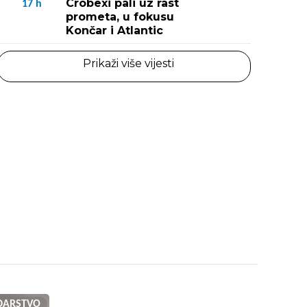
Crobexi pali uz rast
17
h
prometa, u fokusu
Končar i Atlantic
Prikaži više vijesti
DARSTVO