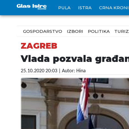
PULA
ISTRA
CRNA KRON
GOSPODARSTVO
IZBORI
POLITIKA
TURI
ZAGREB
Vlada pozvala građan
25.10.2020 20:03
| Autor: Hina