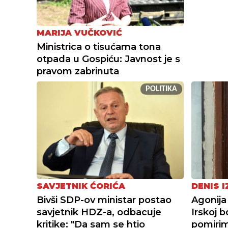
MARIJA VUČKOVIĆ
Ministrica o tisućama tona
otpada u Gospiću: Javnost je s
pravom zabrinuta
POLITIKA
SAVJETNIK ĆORIĆA
DENIS I
Bivši SDP-ov ministar postao
Agonija o
savjetnik HDZ-a, odbacuje
Irskoj b
kritike: "Da sam se htio
pomirim