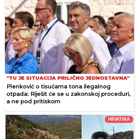
"TU JE SITUACIJA PRILIČNO JEDNOSTAVNA"
Plenković o tisućama tona ilegalnog
otpada: Riješit će se u zakonskoj proceduri,
a ne pod pritiskom
HRVATSKA