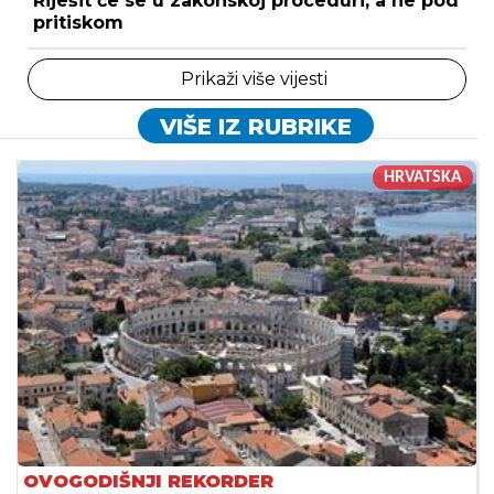
Riješit će se u zakonskoj proceduri, a ne pod
pritiskom
Prikaži više vijesti
VIŠE IZ RUBRIKE
HRVATSKA
OVOGODIŠNJI REKORDER