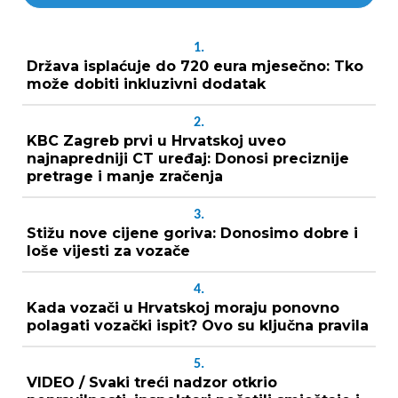
1.
Država isplaćuje do 720 eura mjesečno: Tko
može dobiti inkluzivni dodatak
2.
KBC Zagreb prvi u Hrvatskoj uveo
najnapredniji CT uređaj: Donosi preciznije
pretrage i manje zračenja
3.
Stižu nove cijene goriva: Donosimo dobre i
loše vijesti za vozače
4.
Kada vozači u Hrvatskoj moraju ponovno
polagati vozački ispit? Ovo su ključna pravila
5.
VIDEO / Svaki treći nadzor otkrio