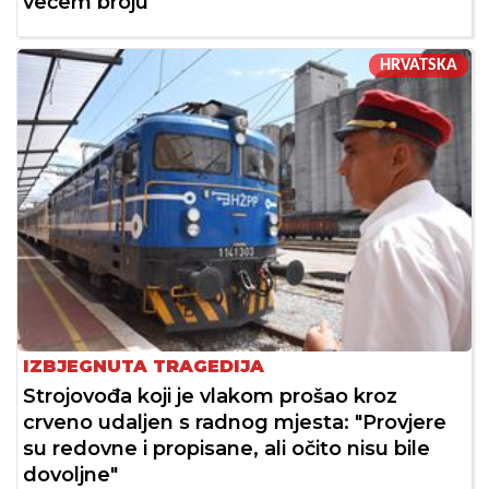
većem broju
HRVATSKA
IZBJEGNUTA TRAGEDIJA
Strojovođa koji je vlakom prošao kroz
crveno udaljen s radnog mjesta: "Provjere
su redovne i propisane, ali očito nisu bile
dovoljne"