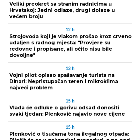
Veliki preokret sa stranim radnicima u
Hrvatskoj: Jedni odlaze, drugi dolaze u
većem broju
12
h
Strojovođa koji je vlakom prošao kroz crveno
udaljen s radnog mjesta: "Provjere su
redovne i propisane, ali očito nisu bile
dovoljne"
13
h
Vojni pilot opisao spašavanje turista na
Dinari: Nepristupačan teren i mikroklima
najveći problem
15
h
Vlada će odluke o gorivu odsad donositi
svaki tjedan: Plenković najavio nove cijene
15
h
Plenković o tisućama tona ilegalnog otpada: