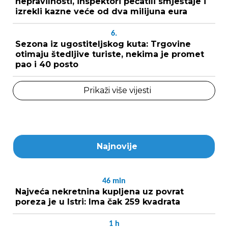
nepravilnosti, inspektori pečatili smještaje i
izrekli kazne veće od dva milijuna eura
6.
Sezona iz ugostiteljskog kuta: Trgovine
otimaju štedljive turiste, nekima je promet
pao i 40 posto
Prikaži više vijesti
Najnovije
46
min
Najveća nekretnina kupljena uz povrat
poreza je u Istri: Ima čak 259 kvadrata
1
h