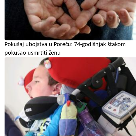
Pokušaj ubojstva u Poreču: 74-godišnjak štakom
pokušao usmrtiti ženu