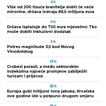
4
h
Više od 200 tisuća branitelja dobit će veće
mirovine, država izdvaja 88,5 milijuna eura
4
h
Država isplaćuje do 720 eura mjesečno: Tko
može dobiti inkluzivni dodatak
5
h
Potres magnitude 3,5 kod Novog
Vinodolskog
19
h
Crobexi porasli, a među sektorskim
indeksima najveće promjene zabilježili
turizam i prijevoz
20
h
Europa gubi milijune tona jabuka, Hrvatska
ove godine ide u potpuno drugom smjeru