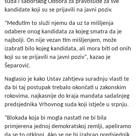
suda i saborskog Odbora za pravosuđe za sve
kandidate koji su se prijavili na javni poziv.
"Međutim to služi njemu da uz ta mišljenja
odabere onog kandidata za kojeg smatra da je
najbolji. On nije vezan tim mišljenjem, može
izabrati bilo kojeg kandidata, ali mora biti od onih
koji su se prijavili na javni poziv", kazao je
Šeparović.
Naglasio je kako Ustav zahtjeva suradnju vlasti te
da bi taj postupak trebalo okončati u zakonskim
rokovima, najkasnije do kraja mandata sadašnjeg
predsjednika Vrhovnog suda koji istječe u srpnju.
"Blokada koja bi mogla nastati ne bi bila
primjerena jednoj demokratskoj zemlji, apeliramo
da se to otkloni. Ako se ne bi izabrao predsjednik,