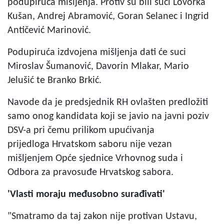
podupiruća mišljenja. Protiv su bili suci Lovorka
Kušan, Andrej Abramović, Goran Selanec i Ingrid
Antičević Marinović.
Podupiruća izdvojena mišljenja dati će suci
Miroslav Šumanović, Davorin Mlakar, Mario
Jelušić te Branko Brkić.
Navode da je predsjednik RH ovlašten predložiti
samo onog kandidata koji se javio na javni poziv
DSV-a pri čemu prilikom upućivanja
prijedloga Hrvatskom saboru nije vezan
mišljenjem Opće sjednice Vrhovnog suda i
Odbora za pravosuđe Hrvatskog sabora.
'Vlasti moraju međusobno surađivati'
"Smatramo da taj zakon nije protivan Ustavu,