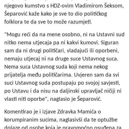
njegovo kumstvo s HDZ-ovim Vladimirom Šeksom,
Šeparović kaže kako je sve to dio političkog
folklora te da sve to može razumjeti.
"Mogu reći da na mene osobno, ni na Ustavni sud
nitko nema utjecaja pa ni kakvi kumovi. Siguran
sam da ni drugi političari, vladajući ili oporbeni,
nemaju utjecaj ni na druge suce Ustavnog suca.
Nema suca Ustavnog suda koji nema nekog
prijatelja među političarima. Uvjeren sam da svi
suci Ustavnog suda postupaju po svojoj savjesti,
po Ustavu i da nisu na daljinski upravljač ničiji ni
vlasti niti oporbe", naglasio je Šeparović.
Komentirao je i izjave Zdravka Mamića o
korumpiranim sucima, naglasivši da te optužbe
dolaze od osobe koja je pravomoćno osuđena za