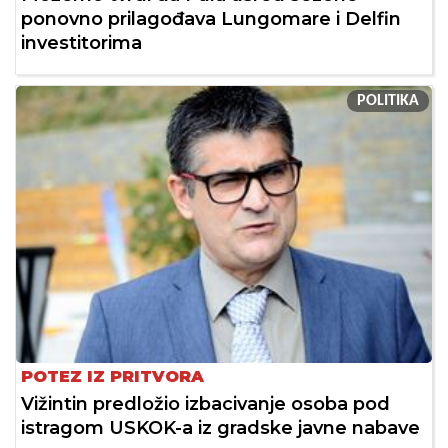
ponovno prilagođava Lungomare i Delfin
investitorima
POLITIKA
POTEZ IZ PRITVORA
Vižintin predložio izbacivanje osoba pod
istragom USKOK-a iz gradske javne nabave