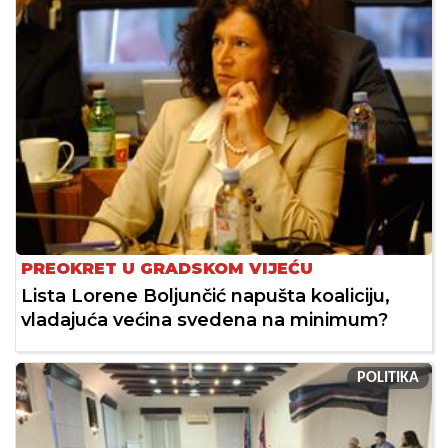
PREOKRET U GRADSKOM VIJEĆU
Lista Lorene Boljunčić napušta koaliciju,
vladajuća većina svedena na minimum?
POLITIKA