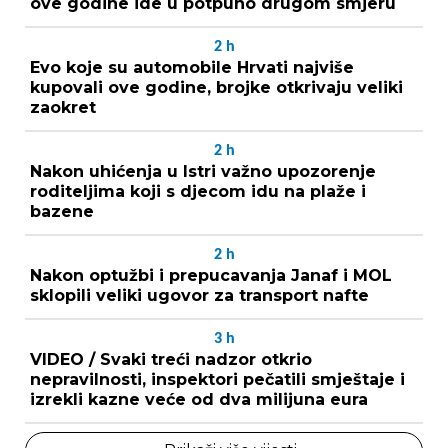
ove godine ide u potpuno drugom smjeru
2
h
Evo koje su automobile Hrvati najviše
kupovali ove godine, brojke otkrivaju veliki
zaokret
2
h
Nakon uhićenja u Istri važno upozorenje
roditeljima koji s djecom idu na plaže i
bazene
2
h
Nakon optužbi i prepucavanja Janaf i MOL
sklopili veliki ugovor za transport nafte
3
h
VIDEO / Svaki treći nadzor otkrio
nepravilnosti, inspektori pečatili smještaje i
izrekli kazne veće od dva milijuna eura