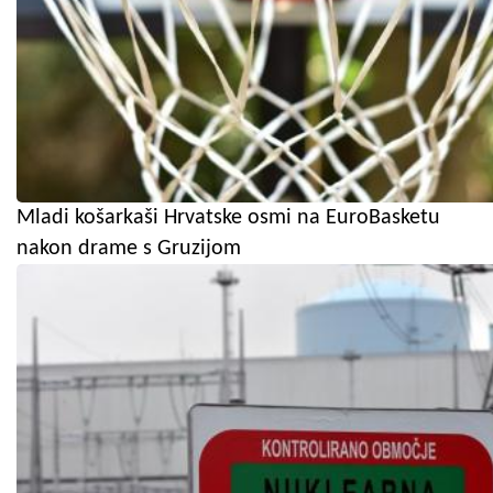
Mladi košarkaši Hrvatske osmi na EuroBasketu
nakon drame s Gruzijom