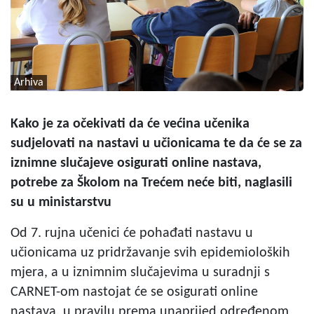
Arhiva
Kako je za očekivati da će većina učenika
sudjelovati na nastavi u učionicama te da će se za
iznimne slučajeve osigurati online nastava,
potrebe za Školom na Trećem neće biti, naglasili
su u ministarstvu
Od 7. rujna učenici će pohađati nastavu u
učionicama uz pridržavanje svih epidemioloških
mjera, a u iznimnim slučajevima u suradnji s
CARNET-om nastojat će se osigurati online
nastava, u pravilu prema unaprijed određenom