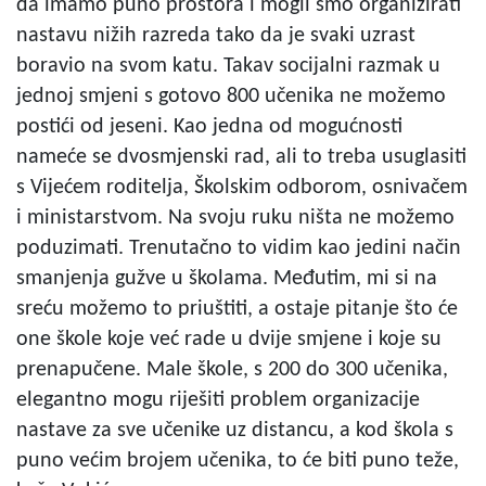
da imamo puno prostora i mogli smo organizirati
nastavu nižih razreda tako da je svaki uzrast
boravio na svom katu. Takav socijalni razmak u
jednoj smjeni s gotovo 800 učenika ne možemo
postići od jeseni. Kao jedna od mogućnosti
nameće se dvosmjenski rad, ali to treba usuglasiti
s Vijećem roditelja, Školskim odborom, osnivačem
i ministarstvom. Na svoju ruku ništa ne možemo
poduzimati. Trenutačno to vidim kao jedini način
smanjenja gužve u školama. Međutim, mi si na
sreću možemo to priuštiti, a ostaje pitanje što će
one škole koje već rade u dvije smjene i koje su
prenapučene. Male škole, s 200 do 300 učenika,
elegantno mogu riješiti problem organizacije
nastave za sve učenike uz distancu, a kod škola s
puno većim brojem učenika, to će biti puno teže,