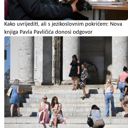
Kako uvrijediti, ali s jezikoslovnim pokrićem: Nova
knjiga Pavla Pavličića donosi odgovor