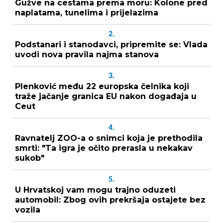
Gužve na cestama prema moru: Kolone pred
naplatama, tunelima i prijelazima
2.
Podstanari i stanodavci, pripremite se: Vlada
uvodi nova pravila najma stanova
3.
Plenković među 22 europska čelnika koji
traže jačanje granica EU nakon događaja u
Ceut
4.
Ravnatelj ZOO-a o snimci koja je prethodila
smrti: "Ta igra je očito prerasla u nekakav
sukob"
5.
U Hrvatskoj vam mogu trajno oduzeti
automobil: Zbog ovih prekršaja ostajete bez
vozila