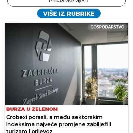
Prikaži više vijesti
VIŠE IZ RUBRIKE
GOSPODARSTVO
BURZA U ZELENOM
Crobexi porasli, a među sektorskim
indeksima najveće promjene zabilježili
turizam i prijevoz