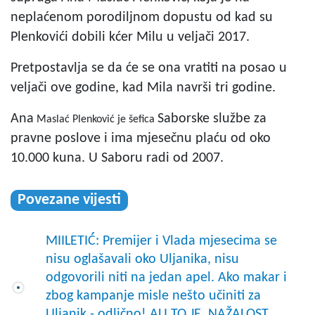
neplaćenom porodiljnom dopustu od kad su
Plenkovići dobili kćer Milu u veljači 2017.
Pretpostavlja se da će se ona vratiti na posao u
veljači ove godine, kad Mila navrši tri godine.
Ana
Saborske službe za
Maslać Plenković je šefica
pravne poslove i ima mjesečnu plaću od oko
10.000 kuna. U Saboru radi od 2007.
Povezane vijesti
MIILETIĆ: Premijer i Vlada mjesecima se
nisu oglašavali oko Uljanika, nisu
odgovorili niti na jedan apel. Ako makar i
zbog kampanje misle nešto učiniti za
Uljanik - odlično! ALI TO JE, NAŽALOST,