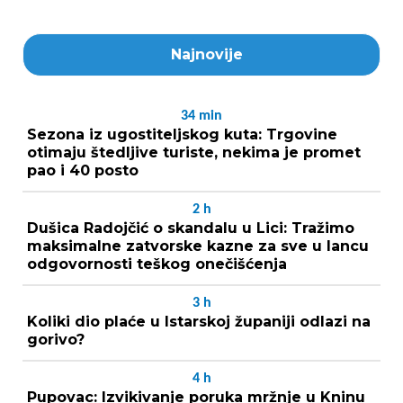
Najnovije
34
min
Sezona iz ugostiteljskog kuta: Trgovine
otimaju štedljive turiste, nekima je promet
pao i 40 posto
2
h
Dušica Radojčić o skandalu u Lici: Tražimo
maksimalne zatvorske kazne za sve u lancu
odgovornosti teškog onečišćenja
3
h
Koliki dio plaće u Istarskoj županiji odlazi na
gorivo?
4
h
Pupovac: Izvikivanje poruka mržnje u Kninu