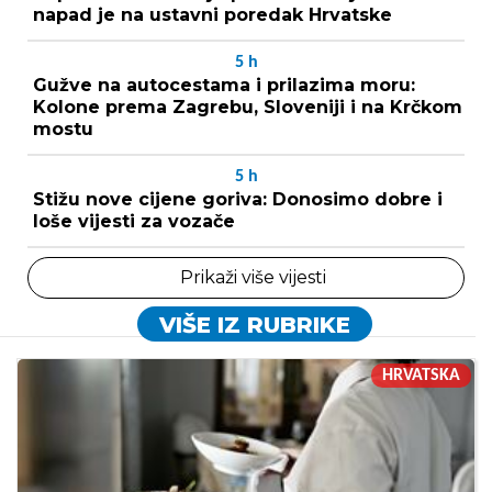
napad je na ustavni poredak Hrvatske
5
h
Gužve na autocestama i prilazima moru:
Kolone prema Zagrebu, Sloveniji i na Krčkom
mostu
5
h
Stižu nove cijene goriva: Donosimo dobre i
loše vijesti za vozače
Prikaži više vijesti
VIŠE IZ RUBRIKE
HRVATSKA