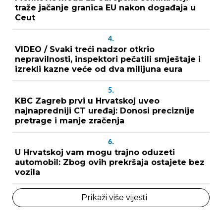
traže jačanje granica EU nakon događaja u
Ceut
4.
VIDEO / Svaki treći nadzor otkrio
nepravilnosti, inspektori pečatili smještaje i
izrekli kazne veće od dva milijuna eura
5.
KBC Zagreb prvi u Hrvatskoj uveo
najnapredniji CT uređaj: Donosi preciznije
pretrage i manje zračenja
6.
U Hrvatskoj vam mogu trajno oduzeti
automobil: Zbog ovih prekršaja ostajete bez
vozila
Prikaži više vijesti