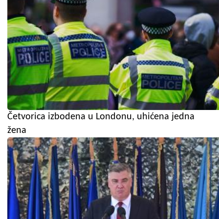
Četvorica izbodena u Londonu, uhićena jedna
žena