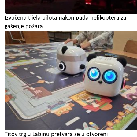
Izvučena tijela pilota nakon pada helikoptera za
gašenje požara
Titov trg u Labinu pretvara se u otvoreni