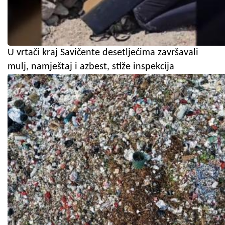
U vrtači kraj Savičente desetljećima završavali
mulj, namještaj i azbest, stiže inspekcija