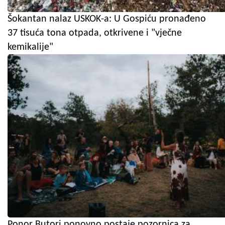
Šokantan nalaz USKOK-a: U Gospiću pronađeno
37 tisuća tona otpada, otkrivene i "vječne
kemikalije"
Ponor Butori ponovno postaje pozornica za