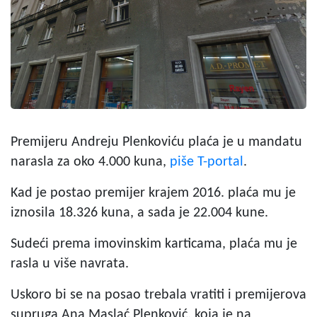
Premijeru Andreju Plenkoviću plaća je u mandatu
narasla za oko 4.000 kuna,
piše T-portal
.
Kad je postao premijer krajem 2016. plaća mu je
iznosila 18.326 kuna, a sada je 22.004 kune.
Sudeći prema imovinskim karticama, plaća mu je
rasla u više navrata.
Uskoro bi se na posao trebala vratiti i premijerova
supruga Ana Maslać Plenković, koja je na