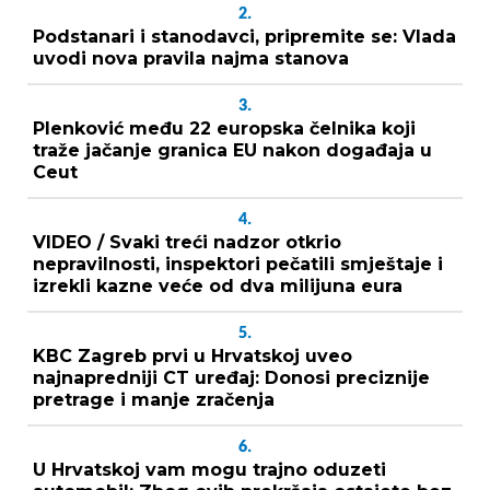
2.
Podstanari i stanodavci, pripremite se: Vlada
uvodi nova pravila najma stanova
3.
Plenković među 22 europska čelnika koji
traže jačanje granica EU nakon događaja u
Ceut
4.
VIDEO / Svaki treći nadzor otkrio
nepravilnosti, inspektori pečatili smještaje i
izrekli kazne veće od dva milijuna eura
5.
KBC Zagreb prvi u Hrvatskoj uveo
najnapredniji CT uređaj: Donosi preciznije
pretrage i manje zračenja
6.
U Hrvatskoj vam mogu trajno oduzeti