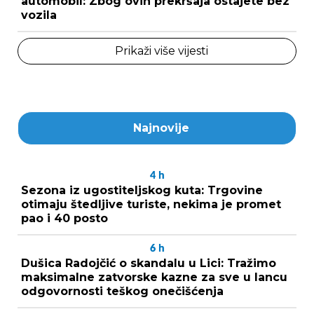
automobil: Zbog ovih prekršaja ostajete bez
vozila
Prikaži više vijesti
Najnovije
4
h
Sezona iz ugostiteljskog kuta: Trgovine
otimaju štedljive turiste, nekima je promet
pao i 40 posto
6
h
Dušica Radojčić o skandalu u Lici: Tražimo
maksimalne zatvorske kazne za sve u lancu
odgovornosti teškog onečišćenja