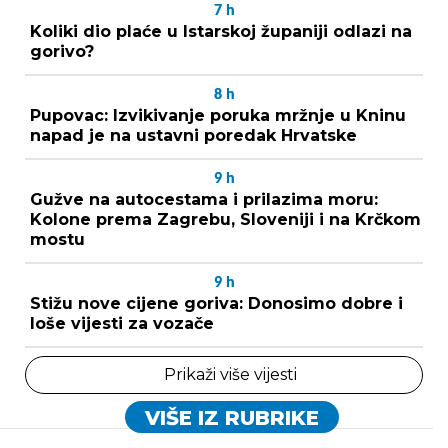
7
h
Koliki dio plaće u Istarskoj županiji odlazi na
gorivo?
8
h
Pupovac: Izvikivanje poruka mržnje u Kninu
napad je na ustavni poredak Hrvatske
9
h
Gužve na autocestama i prilazima moru:
Kolone prema Zagrebu, Sloveniji i na Krčkom
mostu
9
h
Stižu nove cijene goriva: Donosimo dobre i
loše vijesti za vozače
Prikaži više vijesti
VIŠE IZ RUBRIKE