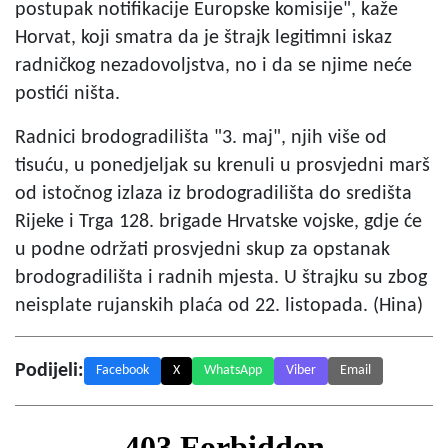
postupak notifikacije Europske komisije", kaže
Horvat, koji smatra da je štrajk legitimni iskaz
radničkog nezadovoljstva, no i da se njime neće
postići ništa.
Radnici brodogradilišta "3. maj", njih više od
tisuću, u ponedjeljak su krenuli u prosvjedni marš
od istočnog izlaza iz brodogradilišta do središta
Rijeke i Trga 128. brigade Hrvatske vojske, gdje će
u podne održati prosvjedni skup za opstanak
brodogradilišta i radnih mjesta. U štrajku su zbog
neisplate rujanskih plaća od 22. listopada. (Hina)
Podijeli:
Facebook
X
WhatsApp
Viber
Email