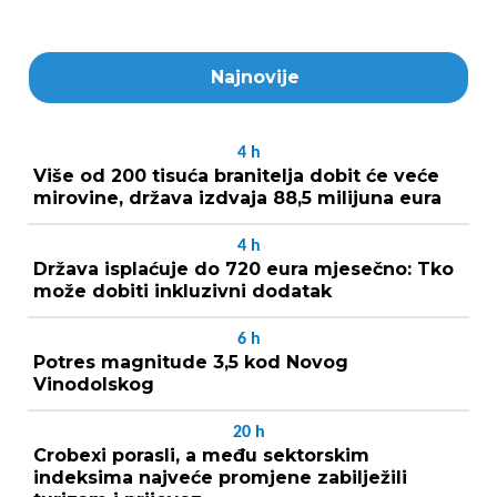
Najnovije
4
h
Više od 200 tisuća branitelja dobit će veće
mirovine, država izdvaja 88,5 milijuna eura
4
h
Država isplaćuje do 720 eura mjesečno: Tko
može dobiti inkluzivni dodatak
6
h
Potres magnitude 3,5 kod Novog
Vinodolskog
20
h
Crobexi porasli, a među sektorskim
indeksima najveće promjene zabilježili