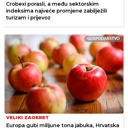
Crobexi porasli, a među sektorskim
indeksima najveće promjene zabilježili
turizam i prijevoz
GOSPODARSTVO
VELIKI ZAOKRET
Europa gubi milijune tona jabuka, Hrvatska