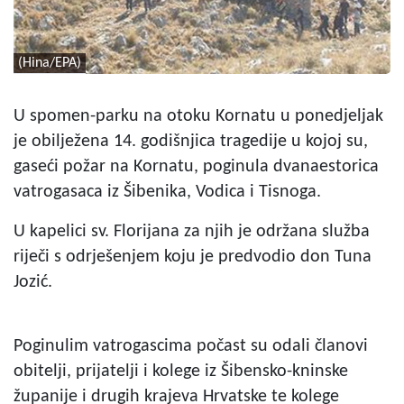
(Hina/EPA)
U spomen-parku na otoku Kornatu u ponedjeljak
je obilježena 14. godišnjica tragedije u kojoj su,
gaseći požar na Kornatu, poginula dvanaestorica
vatrogasaca iz Šibenika, Vodica i Tisnoga.
U kapelici sv. Florijana za njih je održana služba
riječi s odrješenjem koju je predvodio don Tuna
Jozić.
Poginulim vatrogascima počast su odali članovi
obitelji, prijatelji i kolege iz Šibensko-kninske
županije i drugih krajeva Hrvatske te kolege