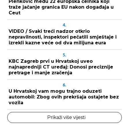
Plenković među 22 europska čelnika koji
traže jačanje granica EU nakon događaja u
Ceut
4.
VIDEO / Svaki treći nadzor otkrio
nepravilnosti, inspektori pečatili smještaje i
izrekli kazne veće od dva milijuna eura
5.
KBC Zagreb prvi u Hrvatskoj uveo
najnapredniji CT uređaj: Donosi preciznije
pretrage i manje zračenja
6.
U Hrvatskoj vam mogu trajno oduzeti
automobil: Zbog ovih prekršaja ostajete bez
vozila
Prikaži više vijesti