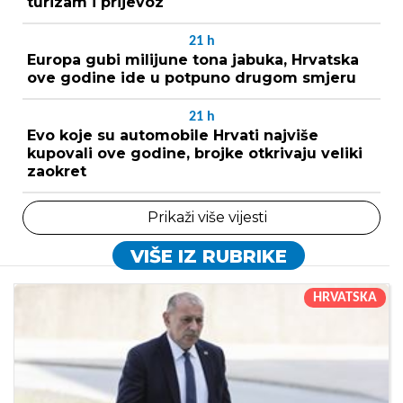
turizam i prijevoz
21
h
Europa gubi milijune tona jabuka, Hrvatska
ove godine ide u potpuno drugom smjeru
21
h
Evo koje su automobile Hrvati najviše
kupovali ove godine, brojke otkrivaju veliki
zaokret
Prikaži više vijesti
VIŠE IZ RUBRIKE
HRVATSKA