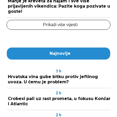
Manje je kreveta za najam i sve više
prijavljenih vikendica: Pazite koga pozivate u
goste!
Prikaži više vijesti
Najnovije
1
h
Hrvatska vina gube bitku protiv jeftinog
uvoza. U čemu je problem?
2
h
Crobexi pali uz rast prometa, u fokusu Končar
i Atlantic
2
h