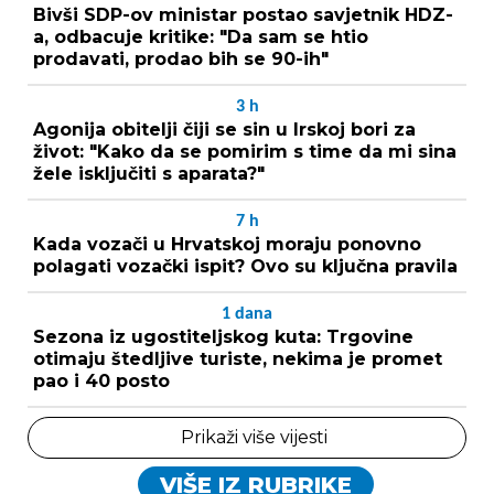
Bivši SDP-ov ministar postao savjetnik HDZ-
a, odbacuje kritike: "Da sam se htio
prodavati, prodao bih se 90-ih"
3
h
Agonija obitelji čiji se sin u Irskoj bori za
život: "Kako da se pomirim s time da mi sina
žele isključiti s aparata?"
7
h
Kada vozači u Hrvatskoj moraju ponovno
polagati vozački ispit? Ovo su ključna pravila
1
dana
Sezona iz ugostiteljskog kuta: Trgovine
otimaju štedljive turiste, nekima je promet
pao i 40 posto
Prikaži više vijesti
VIŠE IZ RUBRIKE