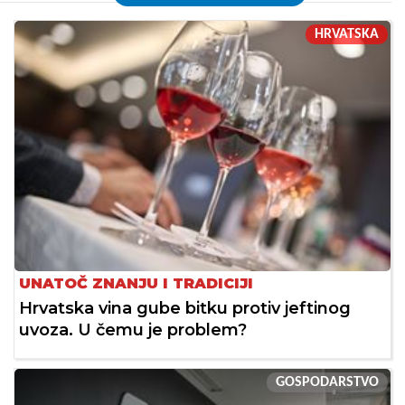
HRVATSKA
UNATOČ ZNANJU I TRADICIJI
Hrvatska vina gube bitku protiv jeftinog
uvoza. U čemu je problem?
GOSPODARSTVO