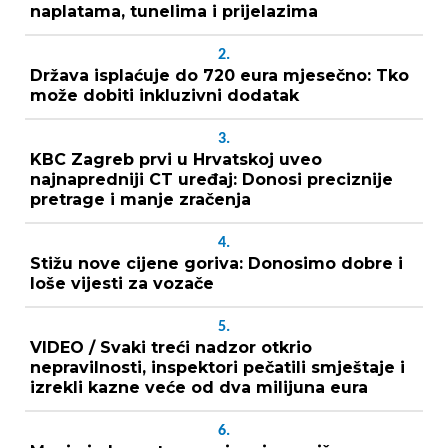
naplatama, tunelima i prijelazima
2.
Država isplaćuje do 720 eura mjesečno: Tko
može dobiti inkluzivni dodatak
3.
KBC Zagreb prvi u Hrvatskoj uveo
najnapredniji CT uređaj: Donosi preciznije
pretrage i manje zračenja
4.
Stižu nove cijene goriva: Donosimo dobre i
loše vijesti za vozače
5.
VIDEO / Svaki treći nadzor otkrio
nepravilnosti, inspektori pečatili smještaje i
izrekli kazne veće od dva milijuna eura
6.