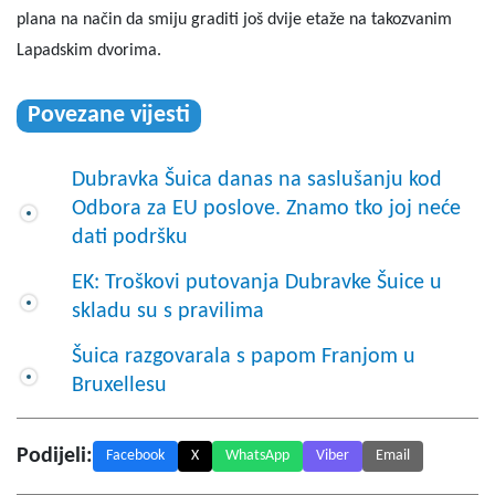
plana na način da smiju graditi još dvije etaže na takozvanim
Lapadskim dvorima.
Povezane vijesti
Dubravka Šuica danas na saslušanju kod
Odbora za EU poslove. Znamo tko joj neće
dati podršku
EK: Troškovi putovanja Dubravke Šuice u
skladu su s pravilima
Šuica razgovarala s papom Franjom u
Bruxellesu
Podijeli:
Facebook
X
WhatsApp
Viber
Email