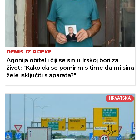
DENIS IZ RIJEKE
Agonija obitelji čiji se sin u Irskoj bori za
život: "Kako da se pomirim s time da mi sina
žele isključiti s aparata?"
HRVATSKA