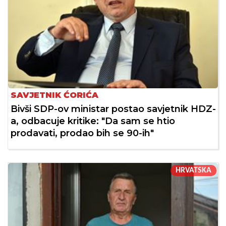
SAVJETNIK ĆORIĆA
Bivši SDP-ov ministar postao savjetnik HDZ-
a, odbacuje kritike: "Da sam se htio
prodavati, prodao bih se 90-ih"
HRVATSKA