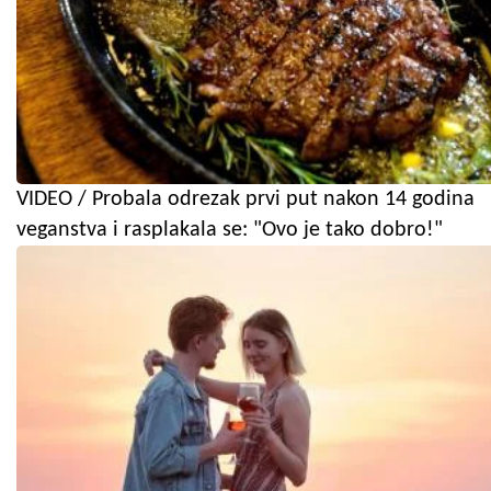
VIDEO / Probala odrezak prvi put nakon 14 godina
veganstva i rasplakala se: "Ovo je tako dobro!"