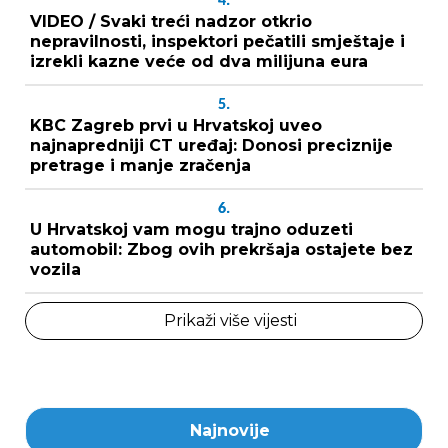
4.
VIDEO / Svaki treći nadzor otkrio
nepravilnosti, inspektori pečatili smještaje i
izrekli kazne veće od dva milijuna eura
5.
KBC Zagreb prvi u Hrvatskoj uveo
najnapredniji CT uređaj: Donosi preciznije
pretrage i manje zračenja
6.
U Hrvatskoj vam mogu trajno oduzeti
automobil: Zbog ovih prekršaja ostajete bez
vozila
Prikaži više vijesti
Najnovije