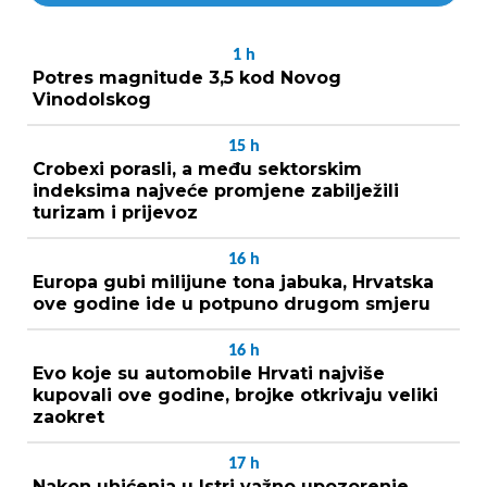
1
h
Potres magnitude 3,5 kod Novog
Vinodolskog
15
h
Crobexi porasli, a među sektorskim
indeksima najveće promjene zabilježili
turizam i prijevoz
16
h
Europa gubi milijune tona jabuka, Hrvatska
ove godine ide u potpuno drugom smjeru
16
h
Evo koje su automobile Hrvati najviše
kupovali ove godine, brojke otkrivaju veliki
zaokret
17
h
Nakon uhićenja u Istri važno upozorenje