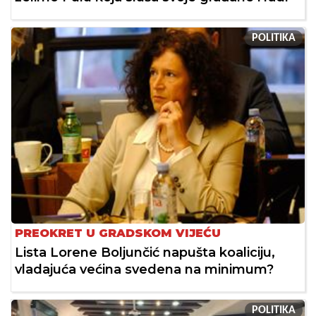
POLITIKA
PREOKRET U GRADSKOM VIJEĆU
Lista Lorene Boljunčić napušta koaliciju,
vladajuća većina svedena na minimum?
POLITIKA