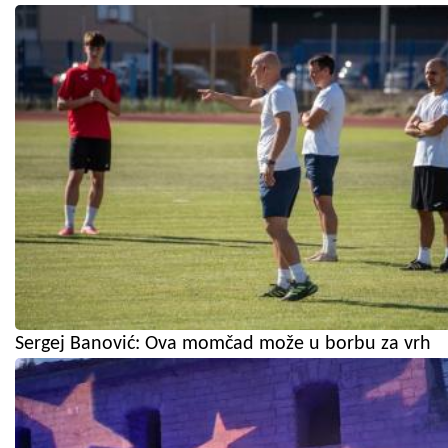
Sergej Banović: Ova momčad može u borbu za vrh