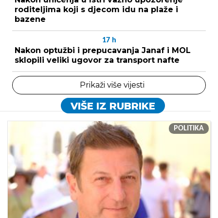
roditeljima koji s djecom idu na plaže i
bazene
17
h
Nakon optužbi i prepucavanja Janaf i MOL
sklopili veliki ugovor za transport nafte
Prikaži više vijesti
VIŠE IZ RUBRIKE
POLITIKA