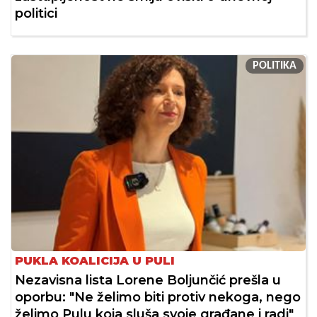
politici
POLITIKA
PUKLA KOALICIJA U PULI
Nezavisna lista Lorene Boljunčić prešla u
oporbu: "Ne želimo biti protiv nekoga, nego
želimo Pulu koja sluša svoje građane i radi"