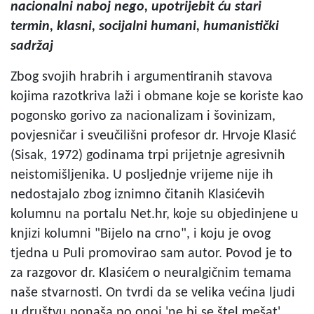
nacionalni naboj nego, upotrijebit ću stari
termin, klasni, socijalni humani, humanistički
sadržaj
Zbog svojih hrabrih i argumentiranih stavova
kojima razotkriva laži i obmane koje se koriste kao
pogonsko gorivo za nacionalizam i šovinizam,
povjesničar i sveučilišni profesor dr. Hrvoje Klasić
(Sisak, 1972) godinama trpi prijetnje agresivnih
neistomišljenika. U posljednje vrijeme nije ih
nedostajalo zbog iznimno čitanih Klasićevih
kolumnu na portalu Net.hr, koje su objedinjene u
knjizi kolumni "Bijelo na crno", i koju je ovog
tjedna u Puli promovirao sam autor. Povod je to
za razgovor dr. Klasićem o neuralgičnim temama
naše stvarnosti. On tvrdi da se velika većina ljudi
u društvu ponaša po onoj 'ne bi se štel mešat',