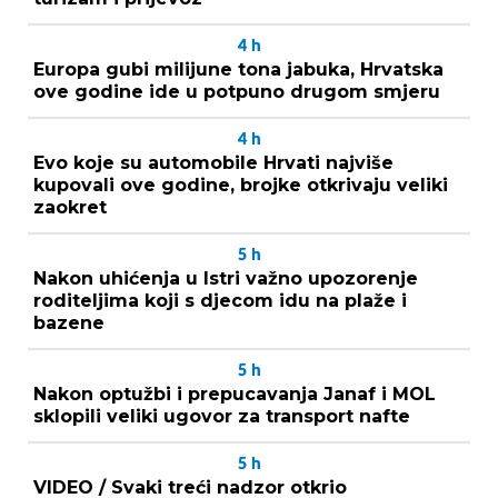
4
h
Europa gubi milijune tona jabuka, Hrvatska
ove godine ide u potpuno drugom smjeru
4
h
Evo koje su automobile Hrvati najviše
kupovali ove godine, brojke otkrivaju veliki
zaokret
5
h
Nakon uhićenja u Istri važno upozorenje
roditeljima koji s djecom idu na plaže i
bazene
5
h
Nakon optužbi i prepucavanja Janaf i MOL
sklopili veliki ugovor za transport nafte
5
h
VIDEO / Svaki treći nadzor otkrio