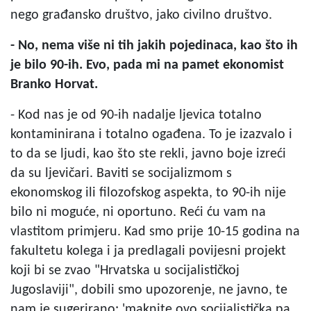
nego građansko društvo, jako civilno društvo.
- No, nema više ni tih jakih pojedinaca, kao što ih
je bilo 90-ih. Evo, pada mi na pamet ekonomist
Branko Horvat.
- Kod nas je od 90-ih nadalje ljevica totalno
kontaminirana i totalno ogađena. To je izazvalo i
to da se ljudi, kao što ste rekli, javno boje izreći
da su ljevičari. Baviti se socijalizmom s
ekonomskog ili filozofskog aspekta, to 90-ih nije
bilo ni moguće, ni oportuno. Reći ću vam na
vlastitom primjeru. Kad smo prije 10-15 godina na
fakultetu kolega i ja predlagali povijesni projekt
koji bi se zvao "Hrvatska u socijalističkoj
Jugoslaviji", dobili smo upozorenje, ne javno, te
nam je sugerirano: 'maknite ovo socijalistička pa