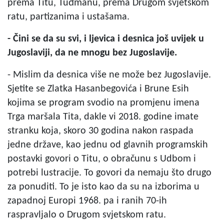
prema Titu, Tuđmanu, prema Drugom svjetskom
ratu, partizanima i ustašama.
- Čini se da su svi, i ljevica i desnica još uvijek u
Jugoslaviji, da ne mnogu bez Jugoslavije.
- Mislim da desnica više ne može bez Jugoslavije.
Sjetite se Zlatka Hasanbegovića i Brune Esih
kojima se program svodio na promjenu imena
Trga maršala Tita, dakle vi 2018. godine imate
stranku koja, skoro 30 godina nakon raspada
jedne države, kao jednu od glavnih programskih
postavki govori o Titu, o obračunu s Udbom i
potrebi lustracije. To govori da nemaju što drugo
za ponuditi. To je isto kao da su na izborima u
zapadnoj Europi 1968. pa i ranih 70-ih
raspravljalo o Drugom svjetskom ratu.