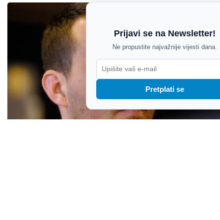
Prijavi se na Newsletter!
Ne propustite najvažnije vijesti dana.
Pretplati se
Orlić nakon pucnjave pred djecom u Vodnjanu: "U
našem gradu nema mjesta za nasilnike"