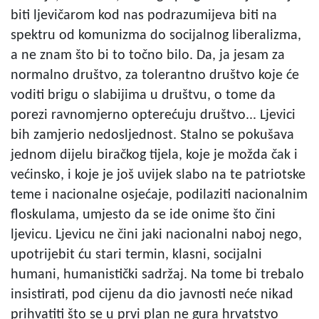
biti ljevičarom kod nas podrazumijeva biti na
spektru od komunizma do socijalnog liberalizma,
a ne znam što bi to točno bilo. Da, ja jesam za
normalno društvo, za tolerantno društvo koje će
voditi brigu o slabijima u društvu, o tome da
porezi ravnomjerno opterećuju društvo... Ljevici
bih zamjerio nedosljednost. Stalno se pokušava
jednom dijelu biračkog tijela, koje je možda čak i
većinsko, i koje je još uvijek slabo na te patriotske
teme i nacionalne osjećaje, podilaziti nacionalnim
floskulama, umjesto da se ide onime što čini
ljevicu. Ljevicu ne čini jaki nacionalni naboj nego,
upotrijebit ću stari termin, klasni, socijalni
humani, humanistički sadržaj. Na tome bi trebalo
insistirati, pod cijenu da dio javnosti neće nikad
prihvatiti što se u prvi plan ne gura hrvatstvo