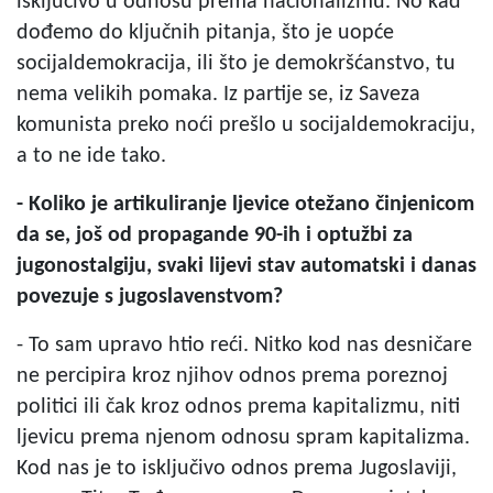
isključivo u odnosu prema nacionalizmu. No kad
dođemo do ključnih pitanja, što je uopće
socijaldemokracija, ili što je demokršćanstvo, tu
nema velikih pomaka. Iz partije se, iz Saveza
komunista preko noći prešlo u socijaldemokraciju,
a to ne ide tako.
- Koliko je artikuliranje ljevice otežano činjenicom
da se, još od propagande 90-ih i optužbi za
jugonostalgiju, svaki lijevi stav automatski i danas
povezuje s jugoslavenstvom?
- To sam upravo htio reći. Nitko kod nas desničare
ne percipira kroz njihov odnos prema poreznoj
politici ili čak kroz odnos prema kapitalizmu, niti
ljevicu prema njenom odnosu spram kapitalizma.
Kod nas je to isključivo odnos prema Jugoslaviji,