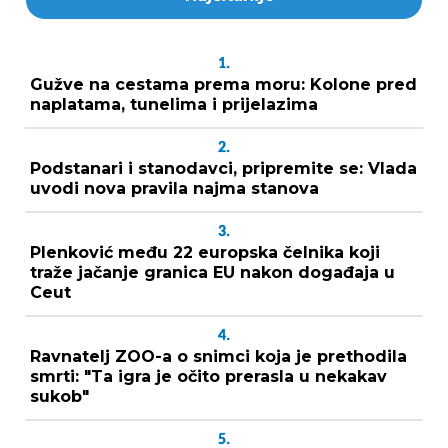
1.
Gužve na cestama prema moru: Kolone pred
naplatama, tunelima i prijelazima
2.
Podstanari i stanodavci, pripremite se: Vlada
uvodi nova pravila najma stanova
3.
Plenković među 22 europska čelnika koji
traže jačanje granica EU nakon događaja u
Ceut
4.
Ravnatelj ZOO-a o snimci koja je prethodila
smrti: "Ta igra je očito prerasla u nekakav
sukob"
5.