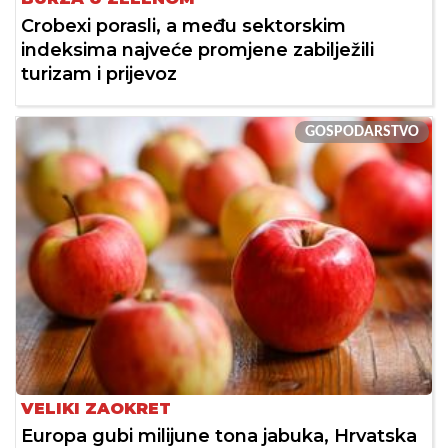
Crobexi porasli, a među sektorskim
indeksima najveće promjene zabilježili
turizam i prijevoz
GOSPODARSTVO
VELIKI ZAOKRET
Europa gubi milijune tona jabuka, Hrvatska