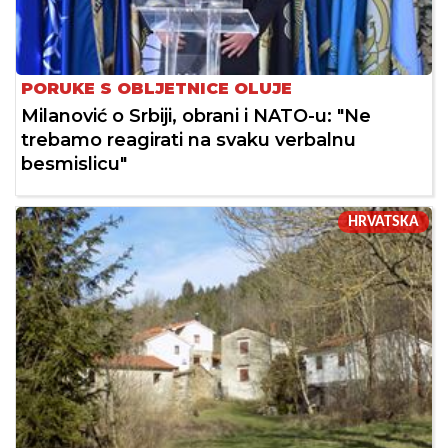
PORUKE S OBLJETNICE OLUJE
Milanović o Srbiji, obrani i NATO-u: "Ne
trebamo reagirati na svaku verbalnu
besmislicu"
HRVATSKA