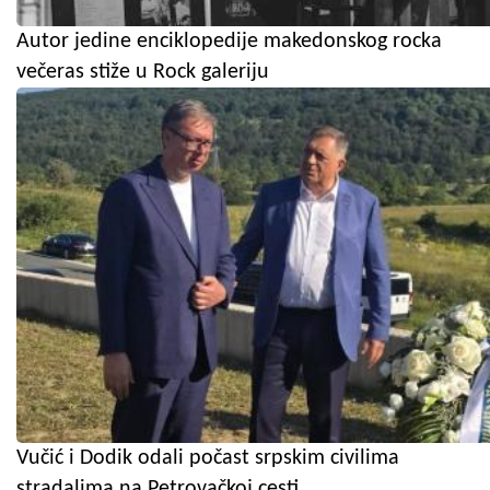
Autor jedine enciklopedije makedonskog rocka
večeras stiže u Rock galeriju
Vučić i Dodik odali počast srpskim civilima
stradalima na Petrovačkoj cesti