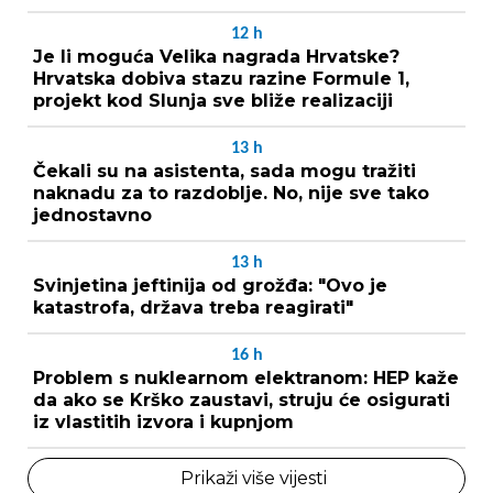
12
h
Je li moguća Velika nagrada Hrvatske?
Hrvatska dobiva stazu razine Formule 1,
projekt kod Slunja sve bliže realizaciji
13
h
Čekali su na asistenta, sada mogu tražiti
naknadu za to razdoblje. No, nije sve tako
jednostavno
13
h
Svinjetina jeftinija od grožđa: "Ovo je
katastrofa, država treba reagirati"
16
h
Problem s nuklearnom elektranom: HEP kaže
da ako se Krško zaustavi, struju će osigurati
iz vlastitih izvora i kupnjom
Prikaži više vijesti