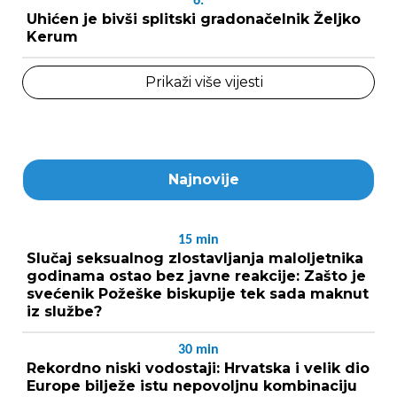
6.
Uhićen je bivši splitski gradonačelnik Željko
Kerum
Prikaži više vijesti
Najnovije
15
min
Slučaj seksualnog zlostavljanja maloljetnika
godinama ostao bez javne reakcije: Zašto je
svećenik Požeške biskupije tek sada maknut
iz službe?
30
min
Rekordno niski vodostaji: Hrvatska i velik dio
Europe bilježe istu nepovoljnu kombinaciju