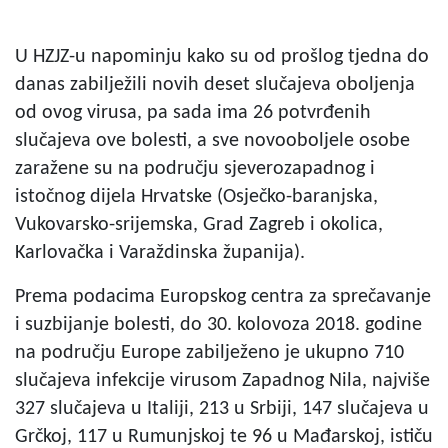
U HZJZ-u napominju kako su od prošlog tjedna do
danas zabilježili novih deset slučajeva oboljenja
od ovog virusa, pa sada ima 26 potvrđenih
slučajeva ove bolesti, a sve novooboljele osobe
zaražene su na području sjeverozapadnog i
istočnog dijela Hrvatske (Osječko-baranjska,
Vukovarsko-srijemska, Grad Zagreb i okolica,
Karlovačka i Varaždinska županija).
Prema podacima Europskog centra za sprečavanje
i suzbijanje bolesti, do 30. kolovoza 2018. godine
na području Europe zabilježeno je ukupno 710
slučajeva infekcije virusom Zapadnog Nila, najviše
327 slučajeva u Italiji, 213 u Srbiji, 147 slučajeva u
Grčkoj, 117 u Rumunjskoj te 96 u Mađarskoj, ističu