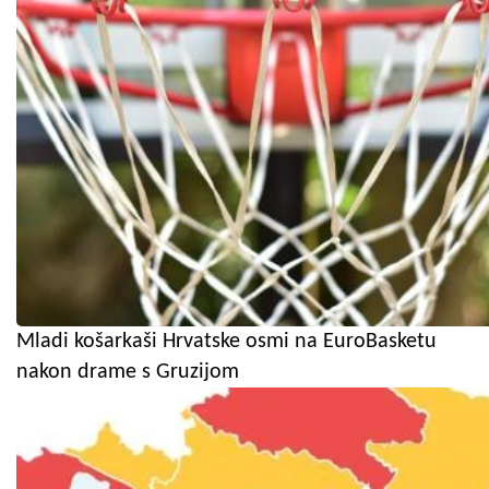
Mladi košarkaši Hrvatske osmi na EuroBasketu
nakon drame s Gruzijom