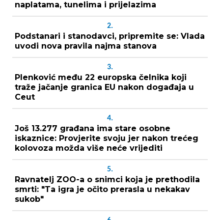
naplatama, tunelima i prijelazima
2.
Podstanari i stanodavci, pripremite se: Vlada
uvodi nova pravila najma stanova
3.
Plenković među 22 europska čelnika koji
traže jačanje granica EU nakon događaja u
Ceut
4.
Još 13.277 građana ima stare osobne
iskaznice: Provjerite svoju jer nakon trećeg
kolovoza možda više neće vrijediti
5.
Ravnatelj ZOO-a o snimci koja je prethodila
smrti: "Ta igra je očito prerasla u nekakav
sukob"