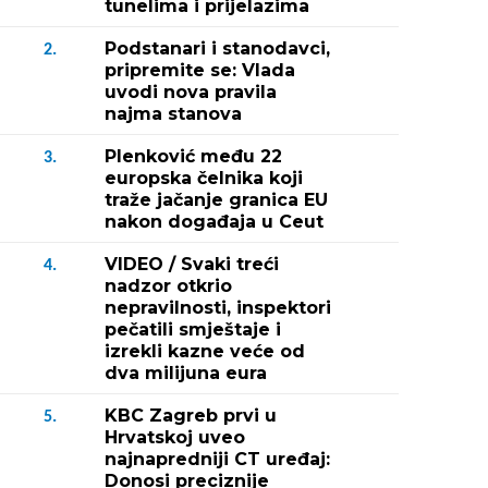
tunelima i prijelazima
Podstanari i stanodavci,
2.
pripremite se: Vlada
uvodi nova pravila
najma stanova
Plenković među 22
3.
europska čelnika koji
traže jačanje granica EU
nakon događaja u Ceut
VIDEO / Svaki treći
4.
nadzor otkrio
nepravilnosti, inspektori
pečatili smještaje i
izrekli kazne veće od
dva milijuna eura
KBC Zagreb prvi u
5.
Hrvatskoj uveo
najnapredniji CT uređaj:
Donosi preciznije