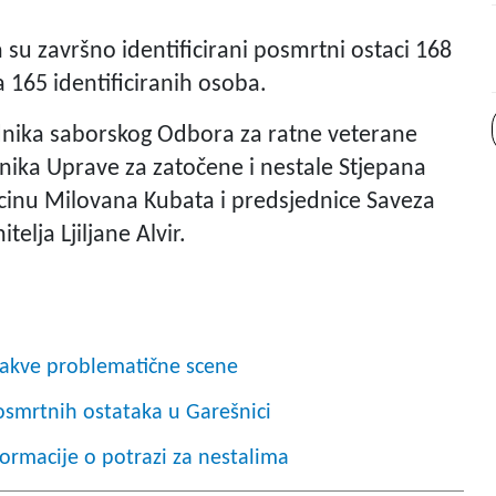
a su završno identificirani posmrtni ostaci 168
 165 identificiranih osoba.
ednika saborskog Odbora za ratne veterane
nika Uprave za zatočene i nestale Stjepana
cinu Milovana Kubata i predsjednice Saveza
elja Ljiljane Alvir.
akve problematične scene
osmrtnih ostataka u Garešnici
nformacije o potrazi za nestalima