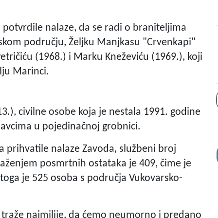
 potvrdile nalaze, da se radi o braniteljima
skom području, Željku Manjkasu "Crvenkapi"
etričiću (1968.) i Marku Kneževiću (1969.), koji
ju Marinci.
13.), civilne osobe koja je nestala 1991. godine
avcima u pojedinačnoj grobnici.
a prihvatile nalaze Zavoda, službeni broj
traženjem posmrtnih ostataka je 409, čime je
 toga je 525 osoba s područja Vukovarsko-
ji traže najmilije, da ćemo neumorno i predano