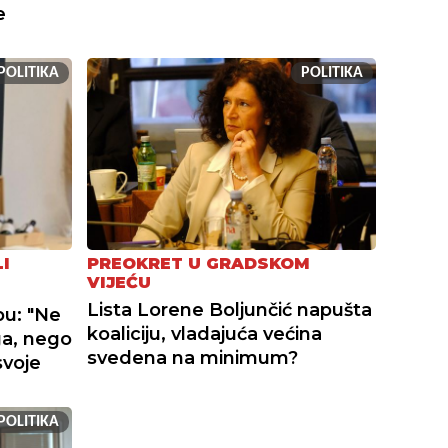
e
POLITIKA
POLITIKA
I
PREOKRET U GRADSKOM
VIJEĆU
Lista Lorene Boljunčić napušta
bu: "Ne
koaliciju, vladajuća većina
ga, nego
svedena na minimum?
svoje
POLITIKA