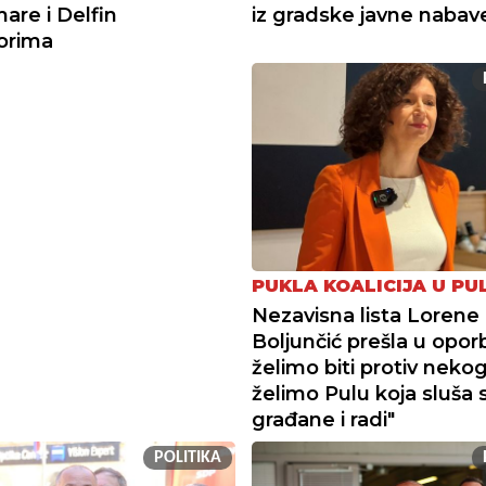
re i Delfin
iz gradske javne nabav
torima
PUKLA KOALICIJA U PUL
Nezavisna lista Lorene
Boljunčić prešla u opor
želimo biti protiv neko
želimo Pulu koja sluša 
građane i radi"
POLITIKA