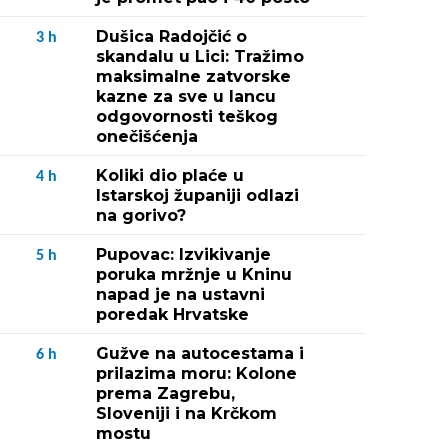
Dušica Radojčić o
3
h
skandalu u Lici: Tražimo
maksimalne zatvorske
kazne za sve u lancu
odgovornosti teškog
onečišćenja
Koliki dio plaće u
4
h
Istarskoj županiji odlazi
na gorivo?
Pupovac: Izvikivanje
5
h
poruka mržnje u Kninu
napad je na ustavni
poredak Hrvatske
Gužve na autocestama i
6
h
prilazima moru: Kolone
prema Zagrebu,
Sloveniji i na Krčkom
mostu