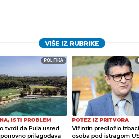
VIŠE IZ RUBRIKE
POLITIKA
NA, ISTI PROBLEM
POTEZ IZ PRITVORA
tvrdi da Pula usred
Vižintin predložio izbac
ponovno prilagođava
osoba pod istragom U