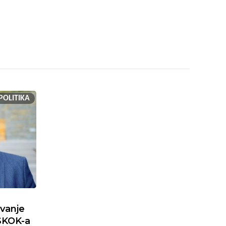
POLITIKA
ivanje
SKOK-a