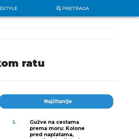
FESTYLE
PRETRAGA
kom ratu
Najčitanije
Gužve na cestama
1.
prema moru: Kolone
pred naplatama,