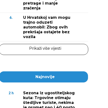
pretrage i manje
zračenja
U Hrvatskoj vam mogu
6.
trajno oduzeti
automobil: Zbog ovih
prekršaja ostajete bez
vozila
Prikaži više vijesti
Najnovije
Sezona iz ugostiteljskog
2
h
kuta: Trgovine otimaju
štedljive turiste, nekima
je promet pao i 40 posto