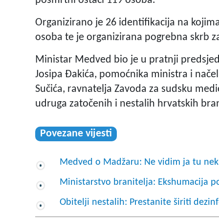
posmrtni ostaci 119 osoba.
Organizirano je 26 identifikacija na kojim
osoba te je organizirana pogrebna skrb za
Ministar Medved bio je u pratnji predsj
Josipa Đakića, pomoćnika ministra i načel
Sučića, ravnatelja Zavoda za sudsku medi
udruga zatočenih i nestalih hrvatskih branit
Povezane vijesti
Medved o Madžaru: Ne vidim ja tu nek
Ministarstvo branitelja: Ekshumacija p
Obitelji nestalih: Prestanite širiti dezi