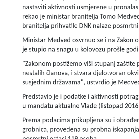
nastaviti aktivnosti usmjerene u pronala
rekao je ministar branitelja Tomo Medved
branitelja prihvatile DNK nalaze posmrtni
Ministar Medved osvrnuo se i na Zakon 
je stupio na snagu u kolovozu prošle godi
"Zakonom postižemo viši stupanj zaštite pr
nestalih članova, i stvara djelotvoran ok
susjednim državama", ustvrdio je Medve
Predstavio je i podatke i aktivnosti pot
u mandatu aktualne Vlade (listopad 2016. 
Prema podacima prikupljena su i obrađen
grobnica, provedena su probna iskapanja