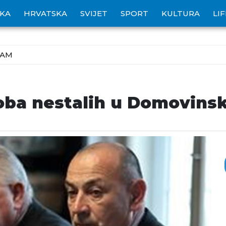
IKA
HRVATSKA
SVIJET
SPORT
KULTURA
LI
ZAM
soba nestalih u Domovins