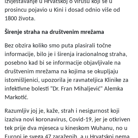
izvještavanje u Hrvatskoj o virusu koji se u
prosincu pojavio u Kini i dosad odnio više od
1800 života.
Širenje straha na društvenim mrežama
Bez obzira koliko smo puta plasirali točne
informacije, bilo je i širenja iracionalnog straha,
posebno kad bi se informacije objavljivale na
društvenim mrežama na kojima se okupljaju
istomišljenici, upozorila je ravnateljica Klinike za
infektivne bolesti "Dr. Fran Mihaljević" Alemka
Markotić.
Razumljiv joj je, kaže, strah i nesigurnost koji
izaziva novi koronavirus, Covid-19, jer je otkriven
tek prije dva mjeseca u kineskom Wuhanu, no u
Europi je svega 47 zaraženih, a u Hrvatskoj nema