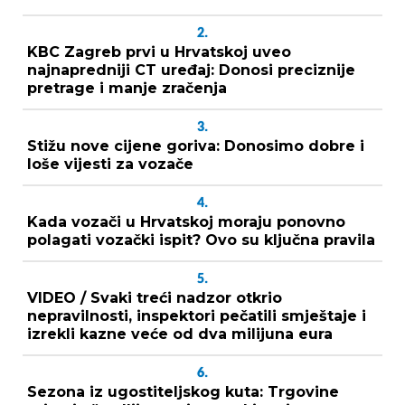
2.
KBC Zagreb prvi u Hrvatskoj uveo
najnapredniji CT uređaj: Donosi preciznije
pretrage i manje zračenja
3.
Stižu nove cijene goriva: Donosimo dobre i
loše vijesti za vozače
4.
Kada vozači u Hrvatskoj moraju ponovno
polagati vozački ispit? Ovo su ključna pravila
5.
VIDEO / Svaki treći nadzor otkrio
nepravilnosti, inspektori pečatili smještaje i
izrekli kazne veće od dva milijuna eura
6.
Sezona iz ugostiteljskog kuta: Trgovine