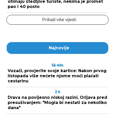
otimaju štedljive turiste, nekima je promet
pao i 40 posto
Prikaži više vijesti
Najnovije
56
min
Vozači, provjerite svoje kartice: Nakon prvog
listopada više nećete njome moći plaćati
cestarinu
2
h
Drava na povijesno niskoj razini, Orljava pred
presušivanjem: "Mogla bi nestati za nekoliko
dana"