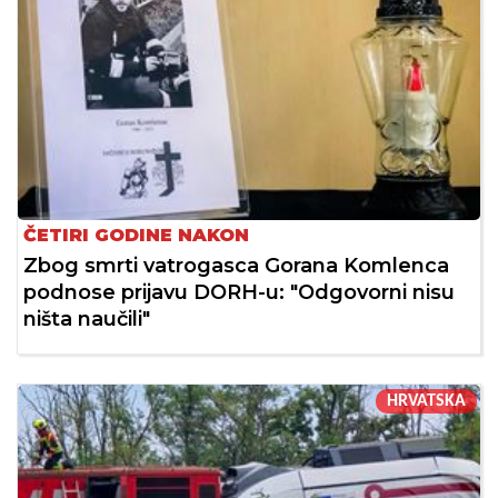
ČETIRI GODINE NAKON
Zbog smrti vatrogasca Gorana Komlenca
podnose prijavu DORH-u: "Odgovorni nisu
ništa naučili"
HRVATSKA