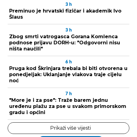
3
h
Preminuo je hrvatski fizičar i akademik Ivo
Šlaus
3
h
Zbog smrti vatrogasca Gorana Komlenca
podnose prijavu DORH-u: "Odgovorni nisu
ništa naučili"
6
h
Pruga kod Škrinjara trebala bi biti otvorena u
ponedjeljak: Uklanjanje vlakova traje cijelu
noć
7
h
"More je i za pse": Traže barem jednu
uređenu plažu za pse u svakom primorskom
gradu i općini
Prikaži više vijesti