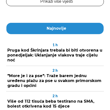
Prikaži više vijesti
Najnovije
1
h
Pruga kod Škrinjara trebala bi biti otvorena u
ponedjeljak: Uklanjanje vlakova traje cijelu
noć
2
h
"More je i za pse": Traže barem jednu
uređenu plažu za pse u svakom primorskom
gradu i općini
2
h
Više od 112 tisuća beba testirano na SMA,
bolest otkrivena kod 15 djece