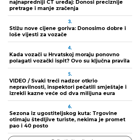
najnapredniji CT uređaj: Donosi preciznije
pretrage i manje zračenja
3.
Stižu nove cijene goriva: Donosimo dobre i
loše vijesti za vozače
4.
Kada vozači u Hrvatskoj moraju ponovno
polagati vozački ispit? Ovo su ključna pravila
5.
VIDEO / Svaki treći nadzor otkrio
nepravilnosti, inspektori pečatili smještaje i
izrekli kazne veće od dva milijuna eura
6.
Sezona iz ugostiteljskog kuta: Trgovine
otimaju štedljive turiste, nekima je promet
pao i 40 posto