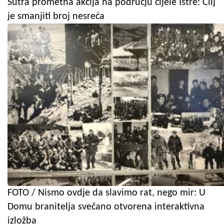
Sutra prometna akcija na području cijele Istre: Cilj
je smanjiti broj nesreća
FOTO / Nismo ovdje da slavimo rat, nego mir: U
Domu branitelja svečano otvorena interaktivna
izložba