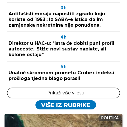
3
h
Antifašisti moraju napustiti zgradu koju
koriste od 1953.: Iz SABA-e ističu da im
zamjenska nekretnina nije ponuđena.
4
h
Direktor u HAC-u: "Istra će dobiti puni profil
autoceste...Stiže novi sustav naplate, ali
kolone ostaju"
5
h
Unatoč skromnom prometu Crobex indeksi
prošloga tjedna blago porasli
Prikaži više vijesti
VIŠE IZ RUBRIKE
POLITIKA