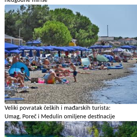
neugodne mirise
Veliki povratak čeških i mađarskih turista:
Umag, Poreč i Medulin omiljene destinacije