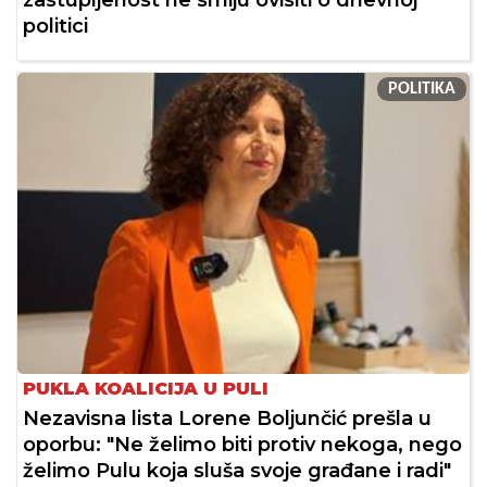
zastupljenost ne smiju ovisiti o dnevnoj
politici
POLITIKA
PUKLA KOALICIJA U PULI
Nezavisna lista Lorene Boljunčić prešla u
oporbu: "Ne želimo biti protiv nekoga, nego
želimo Pulu koja sluša svoje građane i radi"