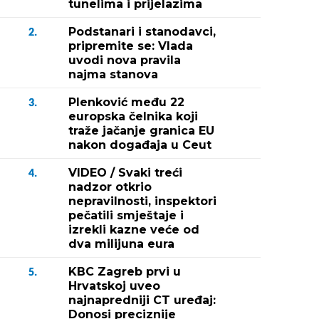
tunelima i prijelazima
Podstanari i stanodavci,
2.
pripremite se: Vlada
uvodi nova pravila
najma stanova
Plenković među 22
3.
europska čelnika koji
traže jačanje granica EU
nakon događaja u Ceut
VIDEO / Svaki treći
4.
nadzor otkrio
nepravilnosti, inspektori
pečatili smještaje i
izrekli kazne veće od
dva milijuna eura
KBC Zagreb prvi u
5.
Hrvatskoj uveo
najnapredniji CT uređaj:
Donosi preciznije