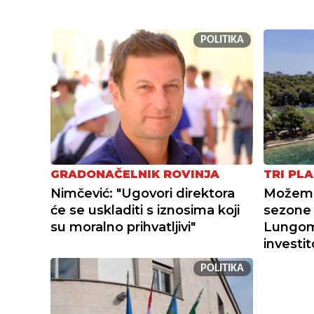
POLITIKA
GRADONAČELNIK ROVINJA
TRI PLA
Nimčević: "Ugovori direktora
Možemo 
će se uskladiti s iznosima koji
sezone 
su moralno prihvatljivi"
Lungoma
investi
POLITIKA