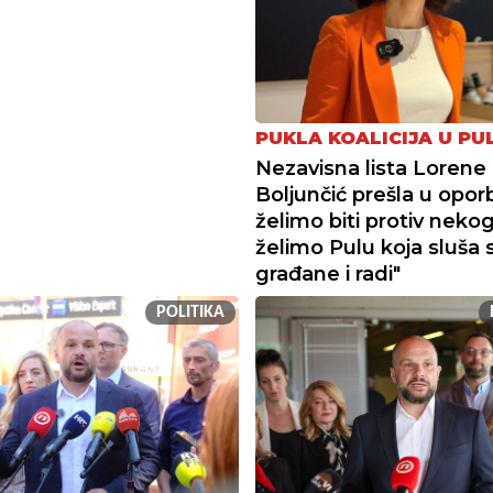
PUKLA KOALICIJA U PUL
Nezavisna lista Lorene
Boljunčić prešla u opor
želimo biti protiv neko
želimo Pulu koja sluša 
građane i radi"
POLITIKA