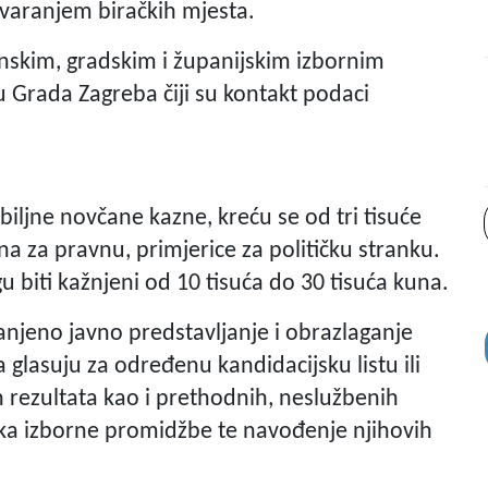
atvaranjem biračkih mjesta.
inskim, gradskim i županijskim izbornim
 Grada Zagreba čiji su kontakt podaci
biljne novčane kazne, kreću se od tri tisuće
na za pravnu, primjerice za političku stranku.
u biti kažnjeni od 10 tisuća do 30 tisuća kuna.
anjeno javno predstavljanje i obrazlaganje
glasuju za određenu kandidacijsku listu ili
h rezultata kao i prethodnih, neslužbenih
onika izborne promidžbe te navođenje njihovih