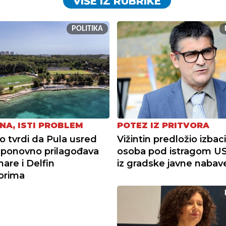
VIŠE IZ RUBRIKE
POLITIKA
NA, ISTI PROBLEM
POTEZ IZ PRITVORA
tvrdi da Pula usred
Vižintin predložio izbac
ponovno prilagođava
osoba pod istragom U
re i Delfin
iz gradske javne nabav
torima