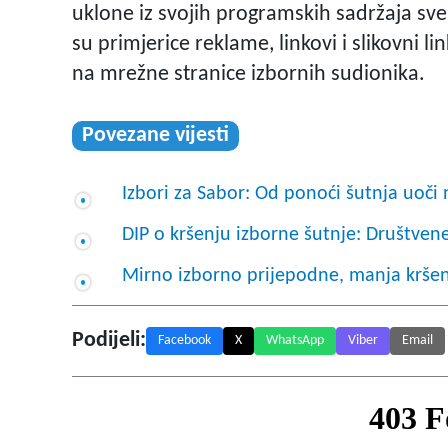
uklone iz svojih programskih sadržaja sve
su primjerice reklame, linkovi i slikovni l
na mrežne stranice izbornih sudionika.
Povezane vijesti
Izbori za Sabor: Od ponoći šutnja uoči 
DIP o kršenju izborne šutnje: Društvene
Mirno izborno prijepodne, manja krše
Podijeli:
Facebook
X
WhatsApp
Viber
Email