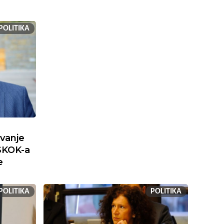
POLITIKA
ivanje
SKOK-a
e
POLITIKA
POLITIKA