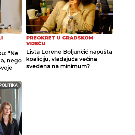
I
PREOKRET U GRADSKOM
VIJEĆU
Lista Lorene Boljunčić napušta
bu: "Ne
koaliciju, vladajuća većina
ga, nego
svedena na minimum?
svoje
POLITIKA