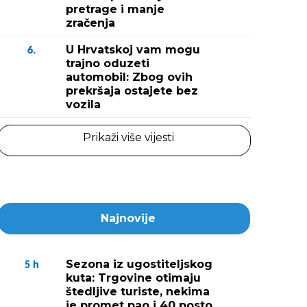
pretrage i manje
zračenja
U Hrvatskoj vam mogu
6.
trajno oduzeti
automobil: Zbog ovih
prekršaja ostajete bez
vozila
Prikaži više vijesti
Najnovije
Sezona iz ugostiteljskog
5
h
kuta: Trgovine otimaju
štedljive turiste, nekima
je promet pao i 40 posto