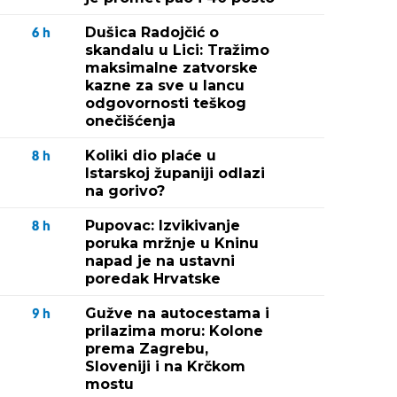
Dušica Radojčić o
6
h
skandalu u Lici: Tražimo
maksimalne zatvorske
kazne za sve u lancu
odgovornosti teškog
onečišćenja
Koliki dio plaće u
8
h
Istarskoj županiji odlazi
na gorivo?
Pupovac: Izvikivanje
8
h
poruka mržnje u Kninu
napad je na ustavni
poredak Hrvatske
Gužve na autocestama i
9
h
prilazima moru: Kolone
prema Zagrebu,
Sloveniji i na Krčkom
mostu