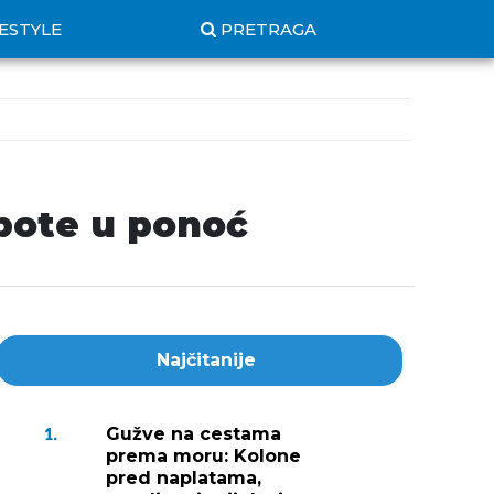
FESTYLE
PRETRAGA
ubote u ponoć
Najčitanije
Gužve na cestama
1.
prema moru: Kolone
pred naplatama,