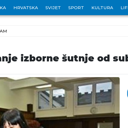
IKA
HRVATSKA
SVIJET
SPORT
KULTURA
LI
ZAM
anje izborne šutnje od s