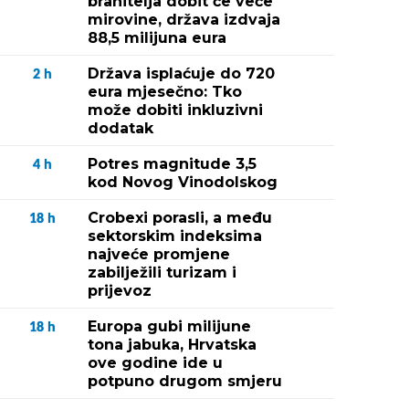
branitelja dobit će veće
mirovine, država izdvaja
88,5 milijuna eura
Država isplaćuje do 720
2
h
eura mjesečno: Tko
može dobiti inkluzivni
dodatak
Potres magnitude 3,5
4
h
kod Novog Vinodolskog
Crobexi porasli, a među
18
h
sektorskim indeksima
najveće promjene
zabilježili turizam i
prijevoz
Europa gubi milijune
18
h
tona jabuka, Hrvatska
ove godine ide u
potpuno drugom smjeru