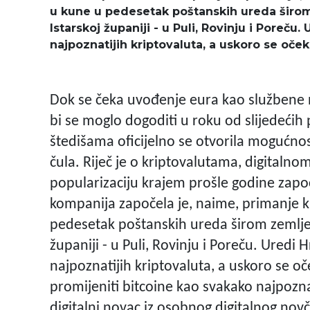
u kune u pedesetak poštanskih ureda širom
Istarskoj županiji - u Puli, Rovinju i Poreču
najpoznatijih kriptovaluta, a uskoro se oček
Dok se čeka uvođenje eura kao službene n
bi se moglo dogoditi u roku od slijedećih
štedišama oficijelno se otvorila mogućnost
čula. Riječ je o kriptovalutama, digitalnom
popularizaciju krajem prošle godine zap
kompanija započela je, naime, primanje k
pedesetak poštanskih ureda širom zemlje.
županiji - u Puli, Rovinju i Poreču. Uredi
najpoznatijih kriptovaluta, a uskoro se oček
promijeniti bitcoine kao svakako najpoznatij
digitalni novac iz osobnog digitalnog novč