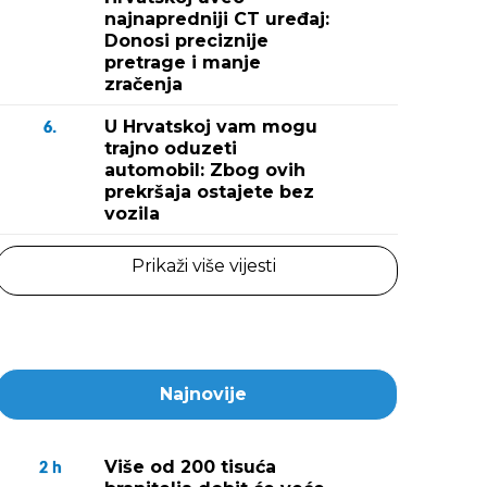
najnapredniji CT uređaj:
Donosi preciznije
pretrage i manje
zračenja
U Hrvatskoj vam mogu
6.
trajno oduzeti
automobil: Zbog ovih
prekršaja ostajete bez
vozila
Prikaži više vijesti
Najnovije
Više od 200 tisuća
2
h