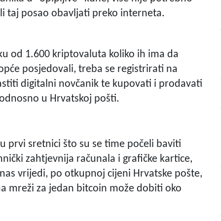
li taj posao obavljati preko interneta.
u od 1.600 kriptovaluta koliko ih ima da
će posjedovali, treba se registrirati na
stiti digitalni novčanik te kupovati i prodavati
odnosno u Hrvatskoj pošti.
u prvi sretnici što su se time počeli baviti
ički zahtjevnija računala i grafičke kartice,
as vrijedi, po otkupnoj cijeni Hrvatske pošte,
na mreži za jedan bitcoin može dobiti oko