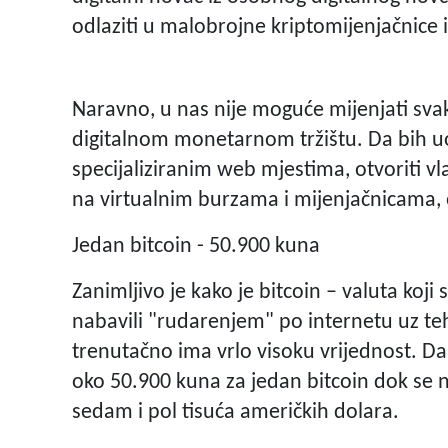
odlaziti u malobrojne kriptomijenjačnice i
Naravno, u nas nije moguće mijenjati svak
digitalnom monetarnom tržištu. Da bih uop
specijaliziranim web mjestima, otvoriti vla
na virtualnim burzama i mijenjačnicama, 
Jedan bitcoin - 50.900 kuna
Zanimljivo je kako je bitcoin – valuta koji s
nabavili "rudarenjem" po internetu uz tehn
trenutačno ima vrlo visoku vrijednost. Dan
oko 50.900 kuna za jedan bitcoin dok se 
sedam i pol tisuća američkih dolara.