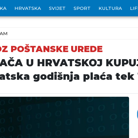
IKA
HRVATSKA
SVIJET
SPORT
KULTURA
LI
ZAM
OZ POŠTANSKE UREDE
GAČA U HRVATSKOJ KUPU
atska godišnja plaća tek 