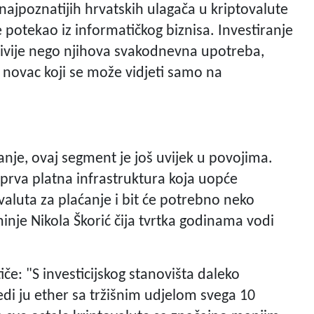
d najpoznatijih hrvatskih ulagača u kriptovalute
e potekao iz informatičkog biznisa. Investiranje
jivije nego njihova svakodnevna upotreba,
j novac koji se može vidjeti samo na
anje, ovaj segment je još uvijek u povojima.
 prva platna infrastruktura koja uopće
luta za plaćanje i bit će potrebno neko
inje Nikola Škorić čija tvrtka godinama vodi
tiče: "S investicijskog stanovišta daleko
jedi ju ether sa tržišnim udjelom svega 10