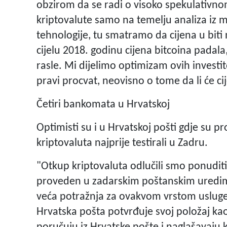
obzirom da se radi o visoko spekulativno
kriptovalute samo na temelju analiza iz m
tehnologije, tu smatramo da cijena u biti 
cijelu 2018. godinu cijena bitcoina padala,
rasle. Mi dijelimo optimizam ovih investi
pravi procvat, neovisno o tome da li će cije
Četiri bankomata u Hrvatskoj
Optimisti su i u Hrvatskoj pošti gdje su p
kriptovaluta najprije testirali u Zadru.
"Otkup kriptovaluta odlučili smo ponuditi
proveden u zadarskim poštanskim uredima
veća potražnja za ovakvom vrstom usluge, 
Hrvatska pošta potvrđuje svoj položaj kao 