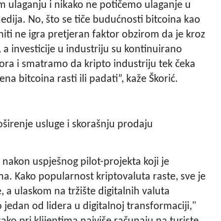
m ulaganju i nikako ne potičemo ulaganje u
edija. No, što se tiče budućnosti bitcoina kao
niti ne igra pretjeran faktor obzirom da je kroz
 a investicije u industriju su kontinuirano
tora i smatramo da kripto industriju tek čeka
na bitcoina rasti ili padati”, kaže Škorić.
roširenje usluge i skorašnju prodaju
 nakon uspješnog pilot-projekta koji je
. Kako popularnost kriptovaluta raste, sve je
a ulaskom na tržište digitalnih valuta
jedan od lidera u digitalnoj transformaciji,"