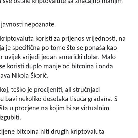
im sve ostale kriptovalute sa značajno manjim
oj javnosti nepoznate.
kriptovaluta koristi za prijenos vrijednosti, na
ja je specifična po tome što se ponaša kao
er uvijek vrijedi jedan američki dolar. Malo
 se koristi duplo manje od bitcoina i onda
java Nikola Škorić.
, teško je procijeniti, ali stručnjaci
e bavi nekoliko desetaka tisuća građana. S
ušta u procjene na kojim bi se virtualnim
zgubiti.
ijene bitcoina niti drugih kriptovaluta