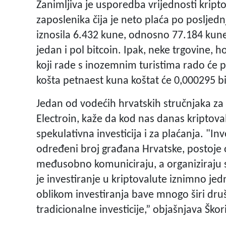
Zanimljiva je usporedba vrijednosti krip
zaposlenika čija je neto plaća po poslje
iznosila 6.432 kune, odnosno 77.184 kune
jedan i pol bitcoin. Ipak, neke trgovine, hot
koji rade s inozemnim turistima rado će p
košta petnaest kuna koštat će 0,000295 bi
Jedan od vodećih hrvatskih stručnjaka za k
Electroin, kaže da kod nas danas kriptova
spekulativna investicija i za plaćanja. "I
određeni broj građana Hrvatske, postoje on
međusobno komuniciraju, a organiziraju se 
je investiranje u kriptovalute iznimno je
oblikom investiranja bave mnogo širi druš
tradicionalne investicije,” objašnjava Škori