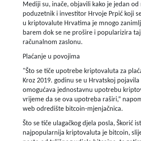
Mediji su, inače, objavili kako je jedan o
poduzetnik i investitor Hrvoje Prpić koji s
u kriptovalute Hrvatima je mnogo zaniml
barem dok se ne prošire i popularizira ta
računalnom zaslonu.
Plaćanje u povojima
"Što se tiče upotrebe kriptovaluta za plać
Kroz 2019. godinu se u Hrvatskoj pojavila
omogućava jednostavnu upotrebu kriptova
vrijeme da se ova upotreba raširi,” napom
web odredište bitcoin-mjenjačnica.
Što se tiče ulagačkog djela posla, Škorić is
najpopularnija kriptovaluta je bitcoin, sli