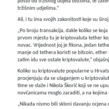
posto od tržišnog udjela bitcoina, te zat
tržišnim udjelima.”
Ali, i tu ima svojih zakonitosti koje su šir
„Po broju transakcija, dakle koliko se koja 
prvom mjestu tu je kriptovaluta tether ko
novac. Vrijednost joj je fiksna, jedan teth
manje od tethera koristi se bitcoin, ether
zatim idu sve ostale kriptovalute,” objašn
Koliko su kriptovalute popularne u Hrvatskoj
procjenjuju da se ulaganjem u kriptovalut
time se slaže i Nikola Škorić koji se ne up
novčanicama moglo zaraditi, a na kojima i
„Nikada nismo bili skloni davanju ocjena c