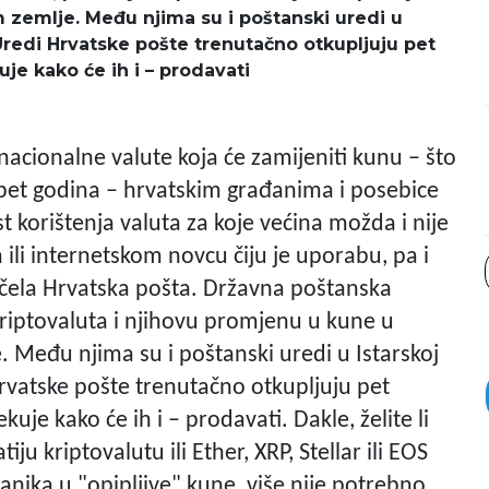
 zemlje. Među njima su i poštanski uredi u
. Uredi Hrvatske pošte trenutačno otkupljuju pet
uje kako će ih i – prodavati
acionalne valute koja će zamijeniti kunu – što
 pet godina – hrvatskim građanima i posebice
 korištenja valuta za koje većina možda i nije
 ili internetskom novcu čiju je uporabu, pa i
očela Hrvatska pošta. Državna poštanska
riptovaluta i njihovu promjenu u kune u
 Među njima su i poštanski uredi u Istarskoj
 Hrvatske pošte trenutačno otkupljuju pet
uje kako će ih i – prodavati. Dakle, želite li
u kriptovalutu ili Ether, XRP, Stellar ili EOS
anika u "opipljive" kune, više nije potrebno