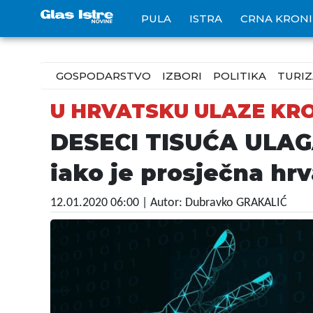
PULA
ISTRA
CRNA KRON
GOSPODARSTVO
IZBORI
POLITIKA
TURI
U HRVATSKU ULAZE KR
DESECI TISUĆA ULA
iako je prosječna hrv
12.01.2020 06:00
| Autor: Dubravko GRAKALIĆ