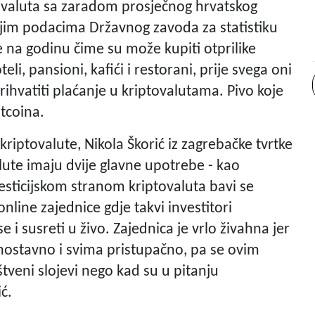
tovaluta sa zaradom prosječnog hrvatskog
dnjim podacima Državnog zavoda za statistiku
 na godinu čime su može kupiti otprilike
eli, pansioni, kafići i restorani, prije svega oni
rihvatiti plaćanje u kriptovalutama. Pivo koje
tcoina.
riptovalute, Nikola Škorić iz zagrebačke tvrtke
lute imaju dvije glavne upotrebe - kao
nvesticijskom stranom kriptovaluta bavi se
line zajednice gdje takvi investitori
i susreti u živo. Zajednica je vrlo živahna jer
dnostavno i svima pristupačno, pa se ovim
tveni slojevi nego kad su u pitanju
ć.