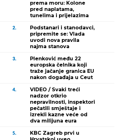
prema moru: Kolone
pred naplatama,
tunelima i prijelazima
Podstanari i stanodavci,
2.
pripremite se: Vlada
uvodi nova pravila
najma stanova
Plenković među 22
3.
europska čelnika koji
traže jačanje granica EU
nakon događaja u Ceut
VIDEO / Svaki treći
4.
nadzor otkrio
nepravilnosti, inspektori
pečatili smještaje i
izrekli kazne veće od
dva milijuna eura
KBC Zagreb prvi u
5.
Hrvatskoj uveo